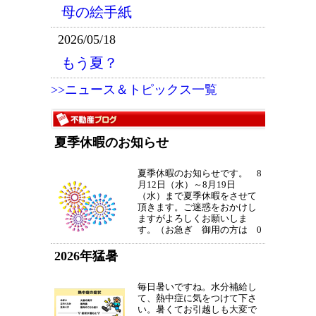
母の絵手紙
2026/05/18
もう夏？
>>ニュース＆トピックス一覧
夏季休暇のお知らせ
夏季休暇のお知らせです。 8
月12日（水）～8月19日
（水）まで夏季休暇をさせて
頂きます。ご迷惑をおかけし
ますがよろしくお願いしま
す。（お急ぎ 御用の方は 0
90-2395-8856 にお電話下さ
い。）※猛暑 皆様お気をつ
2026年猛暑
けてお過ごし下さい。※夏季
休暇後の予約は、メールでお
願い致します。まだまだ暑
毎日暑いですね。水分補給し
い...
て、熱中症に気をつけて下さ
い。暑くてお引越しも大変で