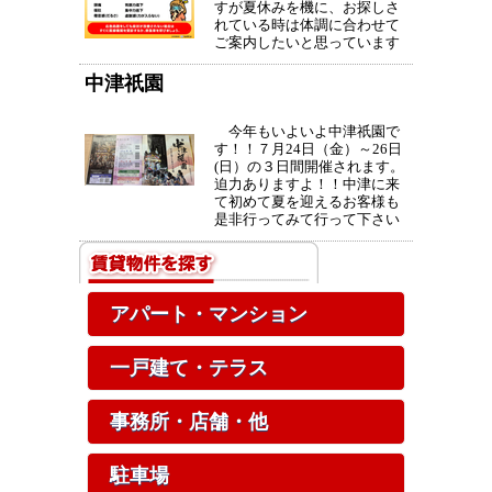
すが夏休みを機に、お探しさ
れている時は体調に合わせて
ご案内したいと思っています
ので、ご連絡お待ちします。
お気楽にご相談下さい。
中津祇園
今年もいよいよ中津祇園で
す！！７月24日（金）～26日
(日）の３日間開催されます。
迫力ありますよ！！中津に来
て初めて夏を迎えるお客様も
是非行ってみて行って下さい
ね！！！中津が燃える夏の３
日間(雨が降らない事祈りま
す。）※画像スマイル７月号
より
アパート・マンション
一戸建て・テラス
事務所・店舗・他
駐車場