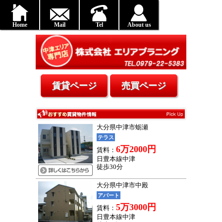
Home
Mail
Tel
About us
大分県中津市蛎瀬
テラス
6万2000円
賃料：
日豊本線中津
徒歩30分
大分県中津市中殿
アパート
5万3000円
賃料：
日豊本線中津