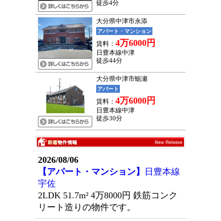
徒歩4分
大分県中津市永添
アパート・マンション
4万6000円
賃料：
日豊本線中津
徒歩44分
大分県中津市蛎瀬
アパート
4万6000円
賃料：
日豊本線中津
徒歩30分
2026/08/06
【アパート・マンション】
日豊本線
宇佐
2LDK 51.7m²
4万8000円
鉄筋コンク
リート造りの物件です。