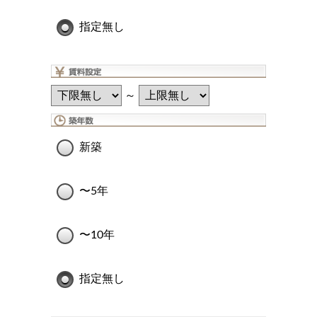
指定無し
～
新築
〜5年
〜10年
指定無し