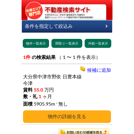
1件
の検索結果
（ 1 〜 1 件を表示）
候補に追加
大分県中津市野依
日豊本線
今津
55.0
万円
1
ヶ月
5905.95m
無し
2
詳細