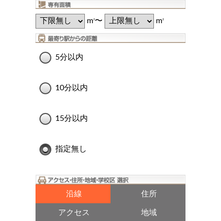
m
〜
m
2
2
5分以内
10分以内
15分以内
指定無し
沿線
住所
アクセス
地域