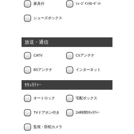
家具付
ｼｭｰｽﾞｲﾝｸﾛｰｾﾞｯﾄ
シューズボックス
放送・通信
CATV
CSアンテナ
BSアンテナ
インターネット
ｾｷｭﾘﾃｨｰ
オートロック
宅配ボックス
TVドアホン付き
24時間ｾｷｭﾘﾃｨｰ
監視・防犯カメラ