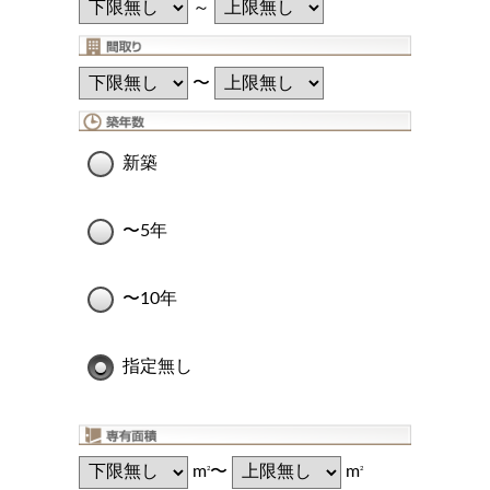
～
〜
新築
〜5年
〜10年
指定無し
m
〜
m
2
2