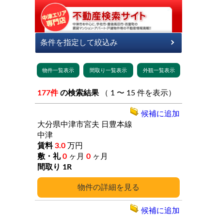
177件
の検索結果
（ 1 〜 15 件を表示）
候補に追加
大分県中津市宮夫
日豊本線
中津
3.0
万円
0
ヶ月
0
ヶ月
1R
詳細
候補に追加