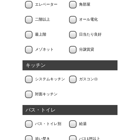
エレベーター
角部屋
二階以上
オール電化
最上階
日当たり良好
メゾネット
分譲賃貸
キッチン
システムキッチン
ガスコンロ
対面キッチン
バス・トイレ
バス・トイレ別
給湯
追い焚き
バス1坪以上