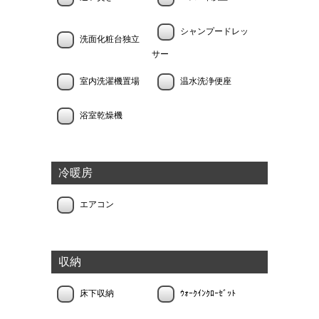
シャンプードレッ
洗面化粧台独立
サー
室内洗濯機置場
温水洗浄便座
浴室乾燥機
冷暖房
エアコン
収納
床下収納
ｳｫｰｸｲﾝｸﾛｰｾﾞｯﾄ