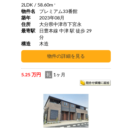
2LDK
/ 58.60m
2
物件名
プレミアム33番館
築年
2023年08月
住所
大分県中津市下宮永
最寄駅
日豊本線 中津 駅 徒歩 29
分
構造
木造
5.25 万円
礼
1ヶ月