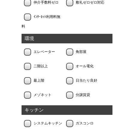
仲介手数料ゼロ
敷礼ゼロゼロ対応
ｲﾝﾀｰﾈｯﾄ利用料無
料
環境
エレベーター
角部屋
二階以上
オール電化
最上階
日当たり良好
メゾネット
分譲賃貸
キッチン
システムキッチン
ガスコンロ