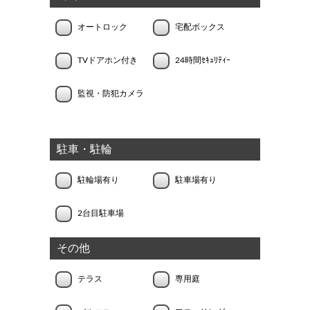
オートロック
宅配ボックス
TVドアホン付き
24時間ｾｷｭﾘﾃｨｰ
監視・防犯カメラ
駐車・駐輪
駐輪場有り
駐車場有り
2台目駐車場
その他
テラス
専用庭