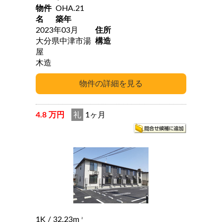
物件
OHA.21
名
築年
2023年03月
住所
大分県中津市湯
構造
屋
木造
4.8 万円
礼
1ヶ月
1K
/ 32.23m
2