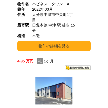
物件名
ハピネス タウン A
築年
2022年03月
住所
大分県中津市中央町1丁
目
最寄駅
日豊本線 中津 駅 徒歩 15
分
構造
木造
4.85 万円
礼
1ヶ月