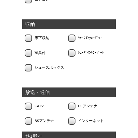
収納
床下収納
ｳｫｰｸｲﾝｸﾛｰｾﾞｯﾄ
家具付
ｼｭｰｽﾞｲﾝｸﾛｰｾﾞｯﾄ
シューズボックス
放送・通信
CATV
CSアンテナ
BSアンテナ
インターネット
ｾｷｭﾘﾃｨｰ