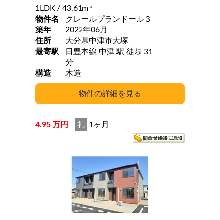
1LDK
/ 43.61m
2
物件名
クレールプランドール３
築年
2022年06月
住所
大分県中津市大塚
最寄駅
日豊本線 中津 駅 徒歩 31
分
構造
木造
4.95 万円
礼
1ヶ月