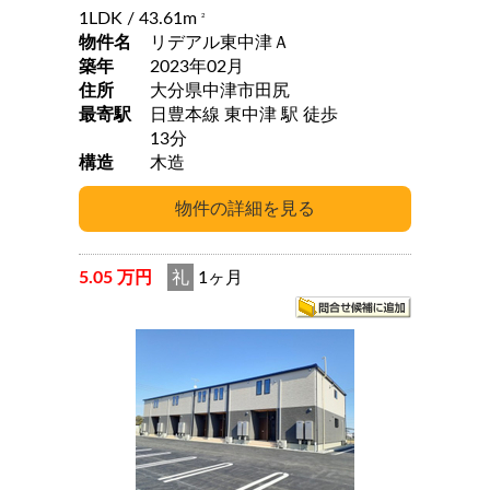
1LDK
/ 43.61m
2
物件名
リデアル東中津Ａ
築年
2023年02月
住所
大分県中津市田尻
最寄駅
日豊本線 東中津 駅 徒歩
13分
構造
木造
5.05 万円
礼
1ヶ月