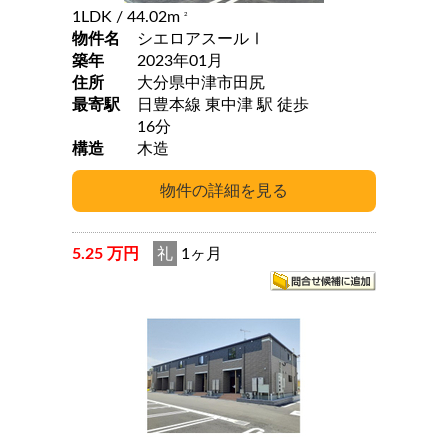
1LDK
/ 44.02m
2
物件名
シエロアスールⅠ
築年
2023年01月
住所
大分県中津市田尻
最寄駅
日豊本線 東中津 駅 徒歩
16分
構造
木造
5.25 万円
礼
1ヶ月