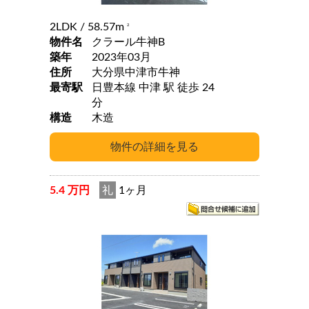
2LDK
/ 58.57m
2
物件名
クラール牛神B
築年
2023年03月
住所
大分県中津市牛神
最寄駅
日豊本線 中津 駅 徒歩 24
分
構造
木造
5.4 万円
礼
1ヶ月