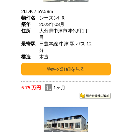
2LDK
/ 59.58m
2
物件名
シーズンHR
築年
2023年03月
住所
大分県中津市沖代町1丁
目
最寄駅
日豊本線 中津 駅 バス 12
分
構造
木造
5.75 万円
礼
1ヶ月