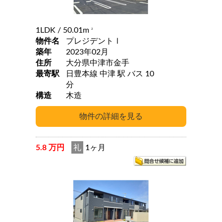
1LDK
/ 50.01m
2
物件名
プレジデントⅠ
築年
2023年02月
住所
大分県中津市金手
最寄駅
日豊本線 中津 駅 バス 10
分
構造
木造
5.8 万円
礼
1ヶ月