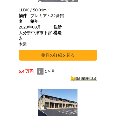
1LDK
/ 50.01m
2
物件
プレミアム32番館
名
築年
2023年08月
住所
大分県中津市下宮
構造
永
木造
5.4 万円
礼
1ヶ月