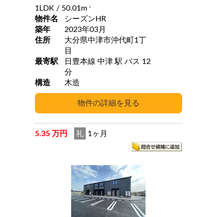
1LDK
/ 50.01m
2
物件名
シーズンHR
築年
2023年03月
住所
大分県中津市沖代町1丁
目
最寄駅
日豊本線 中津 駅 バス 12
分
構造
木造
5.35 万円
礼
1ヶ月