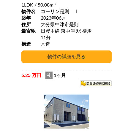
1LDK
/ 50.08m
2
物件名
コーリン是則 Ⅰ
築年
2023年06月
住所
大分県中津市是則
最寄駅
日豊本線 東中津 駅 徒歩
11分
構造
木造
5.25 万円
礼
1ヶ月