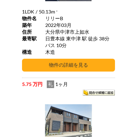
1LDK
/ 50.13m
2
物件名
リリーB
築年
2022年03月
住所
大分県中津市上如水
最寄駅
日豊本線 東中津 駅 徒歩 38分
バス 10分
構造
木造
5.75 万円
礼
1ヶ月