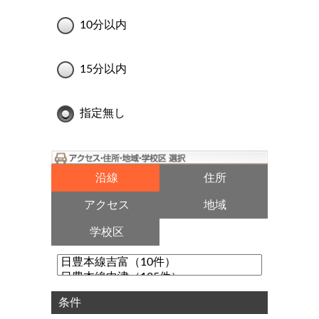
10分以内
15分以内
指定無し
沿線
住所
アクセス
地域
学校区
条件