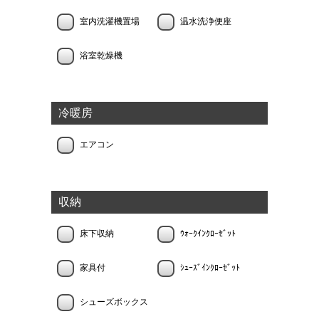
室内洗濯機置場
温水洗浄便座
浴室乾燥機
冷暖房
エアコン
収納
床下収納
ｳｫｰｸｲﾝｸﾛｰｾﾞｯﾄ
家具付
ｼｭｰｽﾞｲﾝｸﾛｰｾﾞｯﾄ
シューズボックス