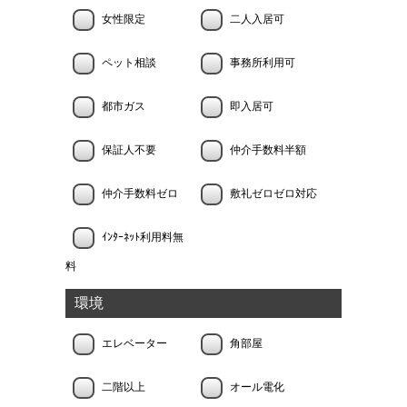
女性限定
二人入居可
ペット相談
事務所利用可
都市ガス
即入居可
保証人不要
仲介手数料半額
仲介手数料ゼロ
敷礼ゼロゼロ対応
ｲﾝﾀｰﾈｯﾄ利用料無
料
環境
エレベーター
角部屋
二階以上
オール電化