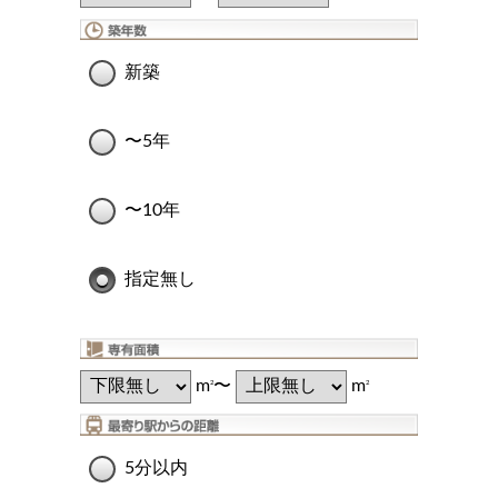
新築
〜5年
〜10年
指定無し
m
〜
m
2
2
5分以内