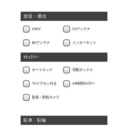
放送・通信
CATV
CSアンテナ
BSアンテナ
インターネット
ｾｷｭﾘﾃｨｰ
オートロック
宅配ボックス
TVドアホン付き
24時間ｾｷｭﾘﾃｨｰ
監視・防犯カメラ
駐車・駐輪