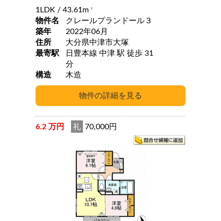
1LDK
/ 43.61m
2
物件名
クレールプランドール３
築年
2022年06月
住所
大分県中津市大塚
最寄駅
日豊本線 中津 駅 徒歩 31
分
構造
木造
6.2 万円
礼
70,000円