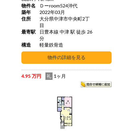
物件名
Ｄーroom524沖代
築年
2022年03月
住所
大分県中津市中央町2丁
目
最寄駅
日豊本線 中津 駅 徒歩 26
分
構造
軽量鉄骨造
4.95 万円
礼
1ヶ月