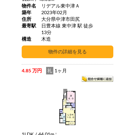
物件名
リデアル東中津Ａ
築年
2023年02月
住所
大分県中津市田尻
最寄駅
日豊本線 東中津 駅 徒歩
13分
構造
木造
4.85 万円
礼
1ヶ月
1LDK
/ 44.01m
2