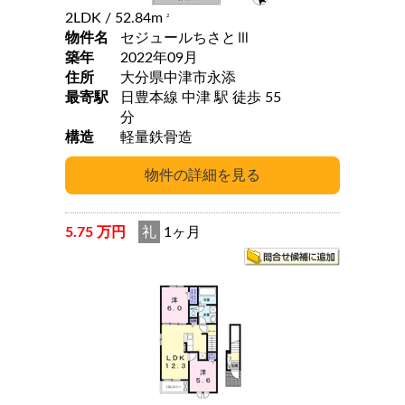
2LDK
/ 52.84m
2
物件名
セジュールちさとⅢ
築年
2022年09月
住所
大分県中津市永添
最寄駅
日豊本線 中津 駅 徒歩 55
分
構造
軽量鉄骨造
5.75 万円
礼
1ヶ月