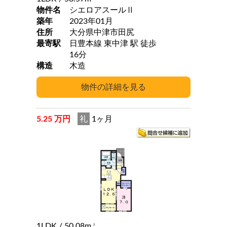
物件名
シエロアスールⅡ
築年
2023年01月
住所
大分県中津市田尻
最寄駅
日豊本線 東中津 駅 徒歩
16分
構造
木造
5.25 万円
礼
1ヶ月
1LDK
/ 50.08m
2