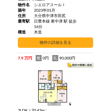
物件名
シエロアスールⅠ
築年
2023年01月
住所
大分県中津市田尻
最寄駅
日豊本線 東中津 駅 徒歩
16分
構造
木造
7.9 万円
敷
0円
礼
90,000円
3LDK
/ 70.43m
2