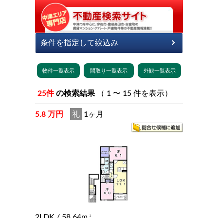
25件
の検索結果
（ 1 〜 15 件を表示）
5.8 万円
礼
1ヶ月
2LDK
/ 58.64m
2