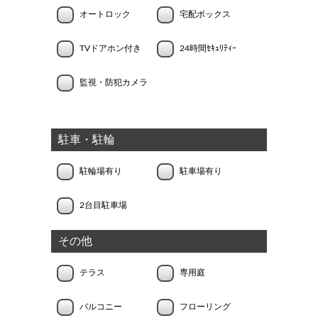
オートロック
宅配ボックス
TVドアホン付き
24時間ｾｷｭﾘﾃｨｰ
監視・防犯カメラ
駐車・駐輪
駐輪場有り
駐車場有り
2台目駐車場
その他
テラス
専用庭
バルコニー
フローリング