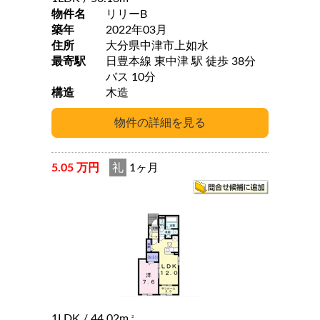
物件名
リリーB
築年
2022年03月
住所
大分県中津市上如水
最寄駅
日豊本線 東中津 駅 徒歩 38分
バス 10分
構造
木造
5.05 万円
礼
1ヶ月
1LDK
/ 44.02m
2