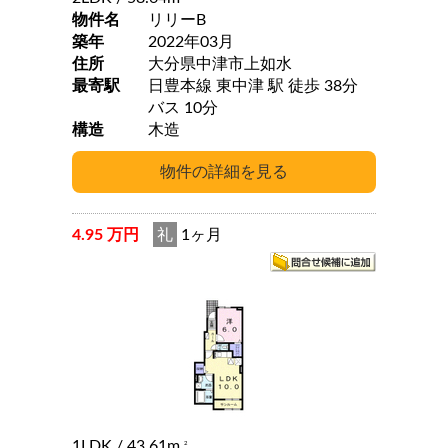
物件名
リリーB
築年
2022年03月
住所
大分県中津市上如水
最寄駅
日豊本線 東中津 駅 徒歩 38分
バス 10分
構造
木造
4.95 万円
礼
1ヶ月
1LDK
/ 43.61m
2