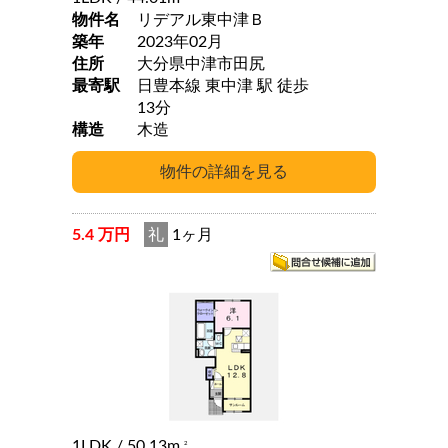
物件名
リデアル東中津Ｂ
築年
2023年02月
住所
大分県中津市田尻
最寄駅
日豊本線 東中津 駅 徒歩
13分
構造
木造
5.4 万円
礼
1ヶ月
1LDK
/ 50.13m
2