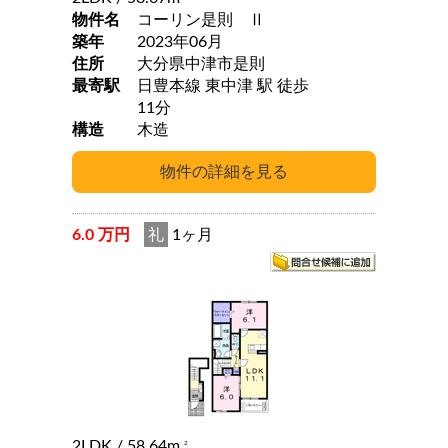
物件名
コーリン是則 Ⅱ
築年
2023年06月
住所
大分県中津市是則
最寄駅
日豊本線 東中津 駅 徒歩
11分
構造
木造
6.0 万円
礼
1ヶ月
2LDK
/ 58.64m
2