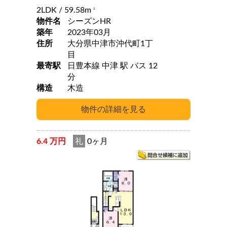
2LDK
/ 59.58m
2
物件名
シーズンHR
築年
2023年03月
住所
大分県中津市沖代町1丁
目
最寄駅
日豊本線 中津 駅 バス 12
分
構造
木造
6.4 万円
礼
0ヶ月