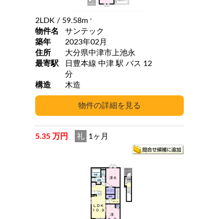
2LDK
/ 59.58m
2
物件名
サンテック
築年
2023年02月
住所
大分県中津市上池永
最寄駅
日豊本線 中津 駅 バス 12
分
構造
木造
5.35 万円
礼
1ヶ月