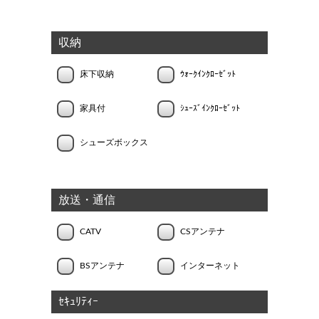
収納
床下収納
ｳｫｰｸｲﾝｸﾛｰｾﾞｯﾄ
家具付
ｼｭｰｽﾞｲﾝｸﾛｰｾﾞｯﾄ
シューズボックス
放送・通信
CATV
CSアンテナ
BSアンテナ
インターネット
ｾｷｭﾘﾃｨｰ