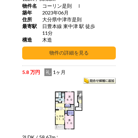
物件名
コーリン是則 Ⅰ
築年
2023年06月
住所
大分県中津市是則
最寄駅
日豊本線 東中津 駅 徒歩
11分
構造
木造
5.8 万円
礼
1ヶ月
2LDK
/ 58.67m
2