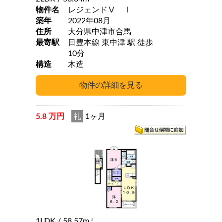
物件名
レジェンドⅤ Ⅰ
築年
2022年08月
住所
大分県中津市合馬
最寄駅
日豊本線 東中津 駅 徒歩
10分
構造
木造
5.8 万円
礼
1ヶ月
1LDK
/ 58.57m
2