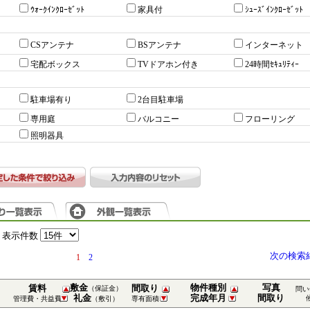
ｳｫｰｸｲﾝｸﾛｰｾﾞｯﾄ
家具付
ｼｭｰｽﾞｲﾝｸﾛｰｾﾞｯﾄ
CSアンテナ
BSアンテナ
インターネット
宅配ボックス
TVドアホン付き
24時間ｾｷｭﾘﾃｨｰ
駐車場有り
2台目駐車場
専用庭
バルコニー
フローリング
照明器具
表示件数
次の検索
1
2
敷金
物件種別
写真
賃料
間取り
（保証金）
問い
礼金
完成年月
間取り
管理費・共益費
（敷引）
専有面積