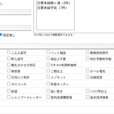
し
※CTRL+Clickで複数選択できます。
指定無し
二人入居可
ペット相談
事務所利用可
即入居可
保証人不要
仲介手数料半額
敷礼ゼロゼロ対応
ｲﾝﾀｰﾈｯﾄ利用料無料
角部屋
二階以上
オール電化
日当たり良好
メゾネット
分譲賃貸
ガスコンロ
対面キッチン
給湯
追い焚き
バス1坪以上
シャンプードレッサー
室内洗濯機置場
温水洗浄便座