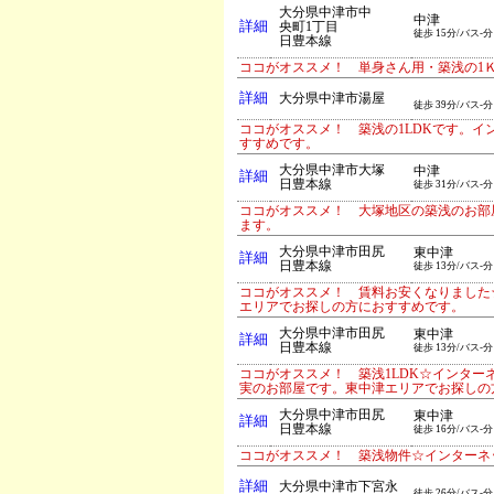
大分県中津市中
中津
詳細
央町1丁目
徒歩 15分/バス-分
日豊本線
ココがオススメ！ 単身さん用・築浅の1Ｋ
詳細
大分県中津市湯屋
徒歩 39分/バス-分
ココがオススメ！ 築浅の1LDKです。
すすめです。
大分県中津市大塚
中津
詳細
日豊本線
徒歩 31分/バス-分
ココがオススメ！ 大塚地区の築浅のお部
ます。
大分県中津市田尻
東中津
詳細
日豊本線
徒歩 13分/バス-分
ココがオススメ！ 賃料お安くなりました
エリアでお探しの方におすすめです。
大分県中津市田尻
東中津
詳細
日豊本線
徒歩 13分/バス-分
ココがオススメ！ 築浅1LDK☆インタ
実のお部屋です。東中津エリアでお探しの
大分県中津市田尻
東中津
詳細
日豊本線
徒歩 16分/バス-分
ココがオススメ！ 築浅物件☆インターネ
詳細
大分県中津市下宮永
徒歩 26分/バス-分