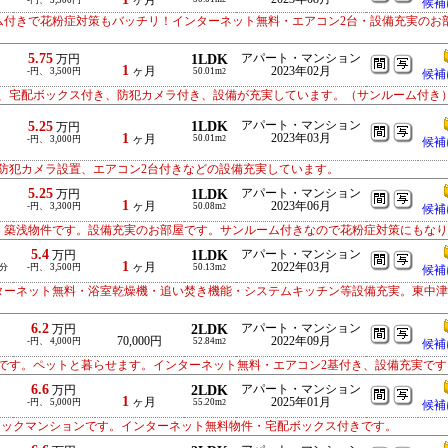
ヶ月
-円、 3,300円
候補
ーム付きで花粉症対策もバッチリ！インターネット無料・エアコン2台・設備充実のお
5.75
1LDK
アパート・マンション
万円
1
ヶ月
2023年02月
-円、 3,500円
50.01m
2
候補
、宅配ボックス付き、防犯カメラ付き、設備が充実しています。（サンルーム付き
5.25
1LDK
アパート・マンション
万円
1
2023年03月
ヶ月
50.01m
-円、 3,000円
2
候補
防犯カメラ設置、エアコン2台付きなどの設備充実しています。
5.25
1LDK
アパート・マンション
万円
1
ヶ月
2023年06月
-円、 3,300円
50.08m
2
候補
K・築浅物件です。設備充実のお部屋です。サンルーム付きなので花粉症対策にもな
5.4
1LDK
アパート・マンション
万円
1
ヶ月
2022年03月
0分
-円、 3,500円
50.13m
2
候補
ンターネット無料・浴室乾燥機・追い焚き機能・システムキッチン等設備充実。東中
6.2
2LDK
アパート・マンション
万円
70,000円
2022年09月
-円、 4,000円
52.84m
2
候補
です。ペットと暮らせます。インターネット無料・エアコン2基付き、設備充実です
6.6
2LDK
アパート・マンション
万円
1
ヶ月
2025年01月
-円、 5,000円
55.20m
2
候補
ロックマンションです。インターネット無料物件・宅配ボックス付きです。