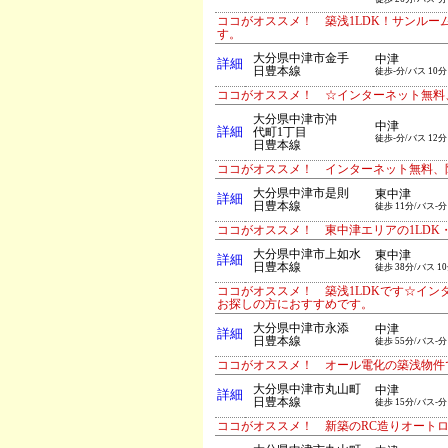
ココがオススメ！ 築浅1LDK！サンル
す。
大分県中津市金手
中津
詳細
日豊本線
徒歩-分/バス 10分
ココがオススメ！ ☆インターネット無料
大分県中津市沖
中津
詳細
代町1丁目
徒歩-分/バス 12分
日豊本線
ココがオススメ！ インターネット無料、
大分県中津市是則
東中津
詳細
日豊本線
徒歩 11分/バス-分
ココがオススメ！ 東中津エリアの1LD
大分県中津市上如水
東中津
詳細
日豊本線
徒歩 38分/バス 1
ココがオススメ！ 築浅1LDKです☆イ
お探しの方におすすめです。
大分県中津市永添
中津
詳細
日豊本線
徒歩 55分/バス-分
ココがオススメ！ オール電化の築浅物件
大分県中津市丸山町
中津
詳細
日豊本線
徒歩 15分/バス-分
ココがオススメ！ 新築のRC造りオート