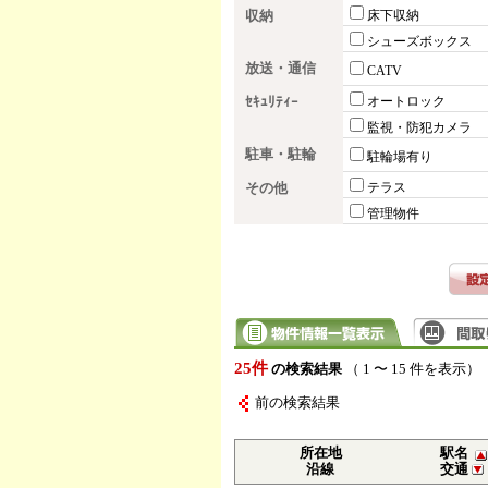
収納
床下収納
シューズボックス
放送・通信
CATV
ｾｷｭﾘﾃｨｰ
オートロック
監視・防犯カメラ
駐車・駐輪
駐輪場有り
その他
テラス
管理物件
25件
の検索結果
（ 1 〜 15 件を表示）
前の検索結果
所在地
駅名
沿線
交通