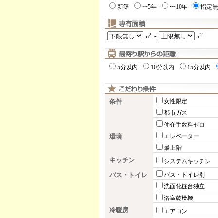
新築
〜5年
〜10年
指定無
2
2
m
〜
m
5分以内
10分以内
15分以内
条件
女性限定
都市ガス
仲介手数料ゼロ
環境
エレベーター
最上階
キッチン
システムキッチン
バス・トイレ
バス・トイレ別
洗面化粧台独立
浴室乾燥機
冷暖房
エアコン