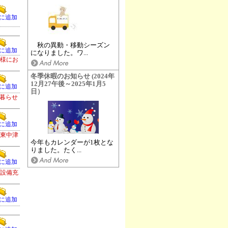
に追加
秋の異動・移動シーズン
に追加
になりました。ワ...
身様にお
冬季休暇のお知らせ (2024年
12月27午後～2025年1月5
に追加
日）
暮らせ
に追加
。東中津
今年もカレンダーが1枚とな
りました。たく...
に追加
等設備充
に追加