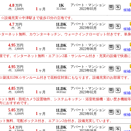
4.8
1K
アパート・マンション
万円
1
2022年03月
ヶ月
32.23m
-円、 2,300円
2
候補
☆設備充実☆中津駅まで徒歩15分の立地です。
4.7
1LDK
アパート・マンション
万円
2023年03月
36.40m
-円、-円
2
候補
インターネット無料、カウンターキッチン。ウォークインクローゼット付きです。単
4.95
1LDK
アパート・マンション
万円
1
ヶ月
2022年06月
-円、 2,900円
43.61m
2
候補
屋です。インターネット無料・エアコン2基・サンルーム付き・充実の設備で快適に
4.95
1LDK
アパート・マンション
万円
1
ヶ月
2023年02月
-円、 3,000円
43.61m
2
候補
☆築浅1LDK☆サンルーム付きで花粉症対策にもなります。設備充実のお部屋です
4.85
1LDK
アパート・マンション
万円
1
ヶ月
2023年02月
-円、 3,000円
44.01m
2
候補
ーネット無料・防犯カメラ設置物件、システムキッチン・浴室乾燥機・追い焚き機能
方におすすめです。
5.05
1LDK
アパート・マンション
万円
1
ヶ月
2023年01月
-円、 3,500円
44.02m
2
候補
ット無料、宅配ボックス付き、エアコン2台付き。設備充実しています。
5.4
1LDK
アパート・マンション
万円
1
2023年08月
50.01m
2