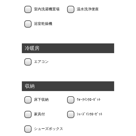
室内洗濯機置場
温水洗浄便座
浴室乾燥機
冷暖房
エアコン
収納
床下収納
ｳｫｰｸｲﾝｸﾛｰｾﾞｯﾄ
家具付
ｼｭｰｽﾞｲﾝｸﾛｰｾﾞｯﾄ
シューズボックス