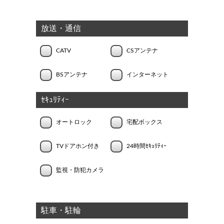
放送・通信
CATV
CSアンテナ
BSアンテナ
インターネット
ｾｷｭﾘﾃｨｰ
オートロック
宅配ボックス
TVドアホン付き
24時間ｾｷｭﾘﾃｨｰ
監視・防犯カメラ
駐車・駐輪