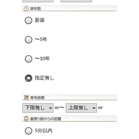
新築
〜5年
〜10年
指定無し
m
〜
m
2
2
5分以内