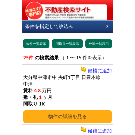
25件
の検索結果
（ 1 〜 15 件を表示）
候補に追加
大分県中津市中
央町1丁目
日豊本線
中津
4.8
万円
1
ヶ月
1K
詳細
候補に追加