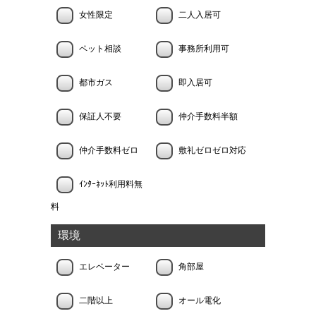
女性限定
二人入居可
ペット相談
事務所利用可
都市ガス
即入居可
保証人不要
仲介手数料半額
仲介手数料ゼロ
敷礼ゼロゼロ対応
ｲﾝﾀｰﾈｯﾄ利用料無
料
環境
エレベーター
角部屋
二階以上
オール電化