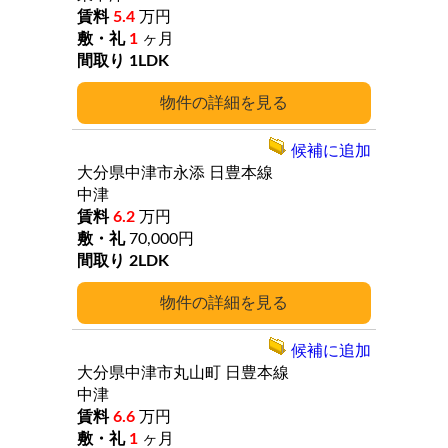
5.4
万円
1
ヶ月
1LDK
詳細
候補に追加
大分県中津市永添
日豊本線
中津
6.2
万円
70,000円
2LDK
詳細
候補に追加
大分県中津市丸山町
日豊本線
中津
6.6
万円
1
ヶ月