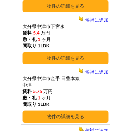
詳細
候補に追加
大分県中津市下宮永
5.4
万円
1
ヶ月
1LDK
詳細
候補に追加
大分県中津市金手
日豊本線
中津
5.75
万円
1
ヶ月
1LDK
詳細
候補に追加