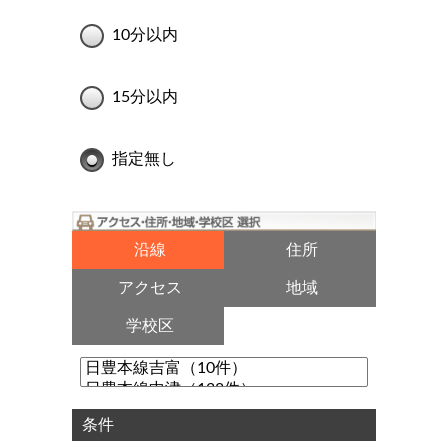
10分以内
15分以内
指定無し
沿線
住所
アクセス
地域
学校区
条件