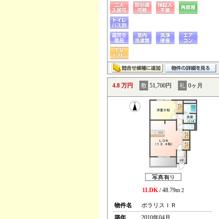
4.8 万円
敷
51,700円
礼
0ヶ月
1LDK
/ 48.79m
2
物件名
ポラリスＩＲ
築年
2010年04月