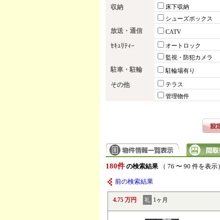
収納
床下収納
シューズボックス
放送・通信
CATV
ｾｷｭﾘﾃｨｰ
オートロック
監視・防犯カメラ
駐車・駐輪
駐輪場有り
その他
テラス
管理物件
180件
の検索結果
（ 76 〜 90 件を表示
前の検索結果
4.75 万円
礼
1ヶ月