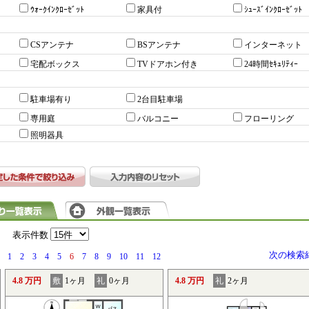
ｳｫｰｸｲﾝｸﾛｰｾﾞｯﾄ
家具付
ｼｭｰｽﾞｲﾝｸﾛｰｾﾞｯﾄ
CSアンテナ
BSアンテナ
インターネット
宅配ボックス
TVドアホン付き
24時間ｾｷｭﾘﾃｨｰ
駐車場有り
2台目駐車場
専用庭
バルコニー
フローリング
照明器具
）
表示件数
次の検索
1
2
3
4
5
6
7
8
9
10
11
12
4.8 万円
敷
1ヶ月
礼
0ヶ月
4.8 万円
礼
2ヶ月