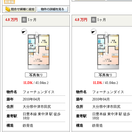
4.8 万円
敷
1ヶ月
4.8 万円
敷
1ヶ月
1LDK
/ 41.04m
1LDK
/ 41.04m
2
2
物件名
フォーチュンダイス
物件名
フォーチュンダイス
築年
2010年04月
築年
2010年04月
住所
大分県中津市田尻
住所
大分県中津市田尻
日豊本線 東中津 駅 徒歩
日豊本線 東中津 駅 徒歩
最寄駅
最寄駅
18分
18分
構造
鉄骨造
構造
鉄骨造