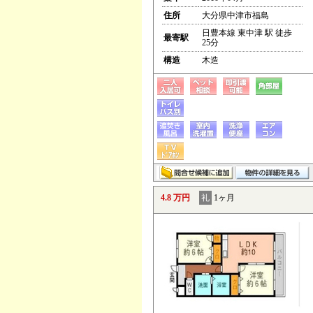
住所
大分県中津市福島
日豊本線 東中津 駅 徒歩
最寄駅
25分
構造
木造
4.8 万円
礼
1ヶ月