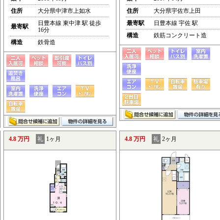
住所
大分県中津市上如水
住所
大分県宇佐市上田
日豊本線 東中津 駅 徒歩
最寄駅
日豊本線 宇佐 駅
最寄駅
16分
構造
鉄筋コンクリート造
構造
鉄骨造
4.8 万円
礼
1ヶ月
4.8 万円
礼
2ヶ月