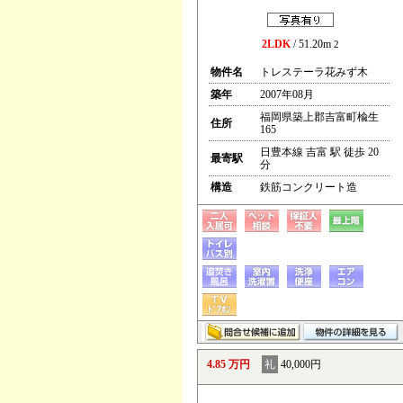
2LDK
/ 51.20m
2
物件名
トレステーラ花みず木
築年
2007年08月
福岡県築上郡吉富町楡生
住所
165
日豊本線 吉富 駅 徒歩 20
最寄駅
分
構造
鉄筋コンクリート造
4.85 万円
礼
40,000円