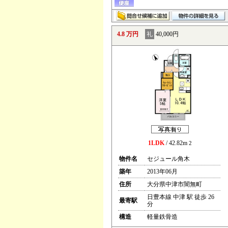
4.8 万円
礼
40,000円
1LDK
/ 42.82m
2
物件名
セジュール角木
築年
2013年06月
住所
大分県中津市闇無町
日豊本線 中津 駅 徒歩 26
最寄駅
分
構造
軽量鉄骨造