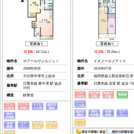
1LDK
/ 44.52m
1LDK
/ 39.26m
2
2
物件名
ポアールヴェルジュＩ
物件名
イオメールメティス
築年
2008年09月
築年
2016年07月
住所
大分県中津市上如水
住所
福岡県築上郡吉富町広津
日豊本線 東中津 駅 徒歩
最寄駅
日豊本線 吉富 駅 徒歩 7
最寄駅
16分
構造
鉄骨造