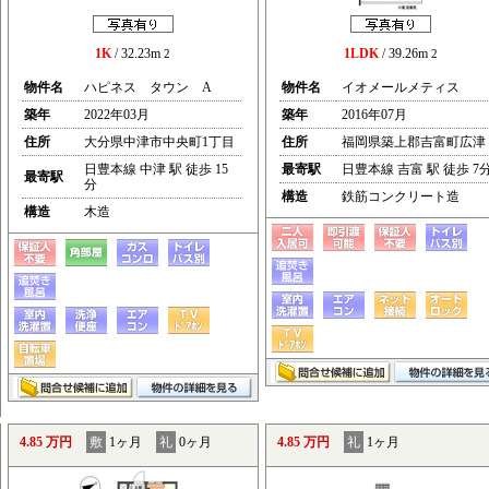
1K
/ 32.23m
1LDK
/ 39.26m
2
2
物件名
ハピネス タウン A
物件名
イオメールメティス
築年
2022年03月
築年
2016年07月
住所
大分県中津市中央町1丁目
住所
福岡県築上郡吉富町広津
日豊本線 中津 駅 徒歩 15
最寄駅
日豊本線 吉富 駅 徒歩 7
最寄駅
分
構造
鉄筋コンクリート造
構造
木造
4.85 万円
敷
1ヶ月
礼
0ヶ月
4.85 万円
礼
1ヶ月