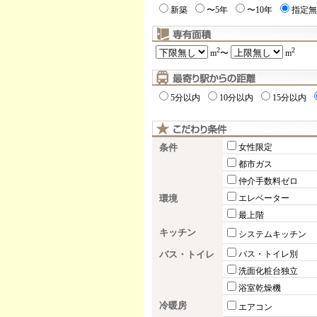
新築
〜5年
〜10年
指定無
2
2
m
〜
m
5分以内
10分以内
15分以内
条件
女性限定
都市ガス
仲介手数料ゼロ
環境
エレベーター
最上階
キッチン
システムキッチン
バス・トイレ
バス・トイレ別
洗面化粧台独立
浴室乾燥機
冷暖房
エアコン