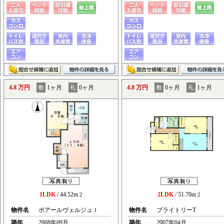
4.8 万円
敷
1ヶ月
礼
0ヶ月
4.8 万円
敷
0ヶ月
礼
1ヶ月
1LDK
/ 44.52m
2LDK
/ 51.70m
2
2
物件名
ポアールヴェルジュＩ
物件名
ブライトリーT
築年
2008年09月
築年
2007年04月