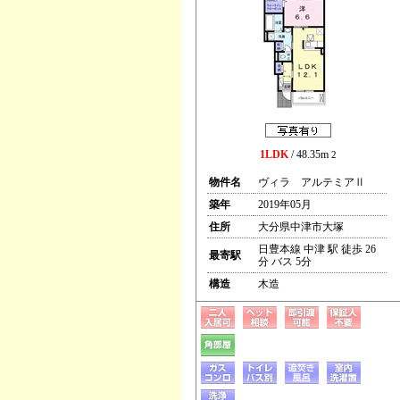
1LDK
/ 48.35m
2
物件名
ヴィラ アルテミアⅡ
築年
2019年05月
住所
大分県中津市大塚
日豊本線 中津 駅 徒歩 26
最寄駅
分 バス 5分
構造
木造