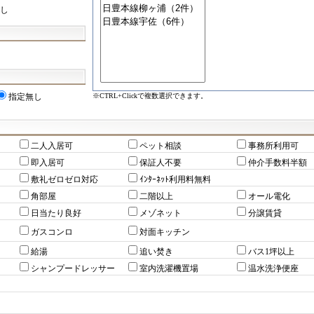
し
※CTRL+Clickで複数選択できます。
指定無し
二人入居可
ペット相談
事務所利用可
即入居可
保証人不要
仲介手数料半額
敷礼ゼロゼロ対応
ｲﾝﾀｰﾈｯﾄ利用料無料
角部屋
二階以上
オール電化
日当たり良好
メゾネット
分譲賃貸
ガスコンロ
対面キッチン
給湯
追い焚き
バス1坪以上
シャンプードレッサー
室内洗濯機置場
温水洗浄便座