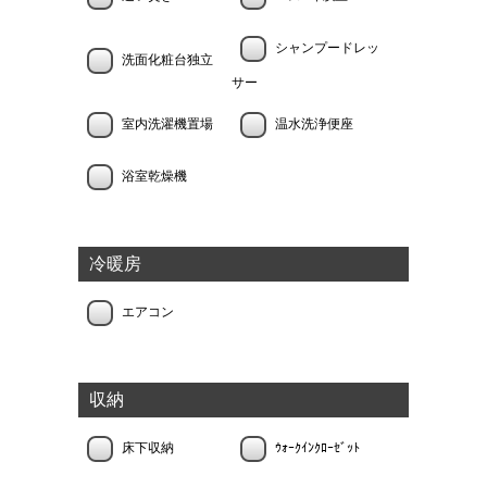
シャンプードレッ
洗面化粧台独立
サー
室内洗濯機置場
温水洗浄便座
浴室乾燥機
冷暖房
エアコン
収納
床下収納
ｳｫｰｸｲﾝｸﾛｰｾﾞｯﾄ