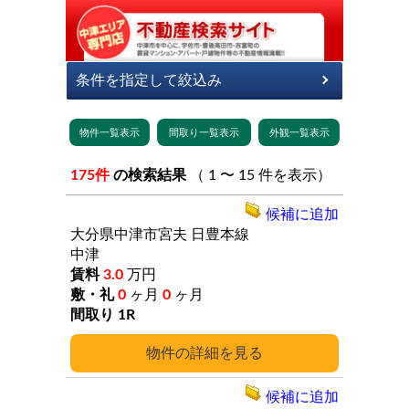
175件
の検索結果
（ 1 〜 15 件を表示）
候補に追加
大分県中津市宮夫
日豊本線
中津
3.0
万円
0
ヶ月
0
ヶ月
1R
詳細
候補に追加