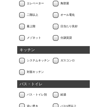
エレベーター
角部屋
二階以上
オール電化
最上階
日当たり良好
メゾネット
分譲賃貸
キッチン
システムキッチン
ガスコンロ
対面キッチン
バス・トイレ
バス・トイレ別
給湯
追い焚き
バス1坪以上