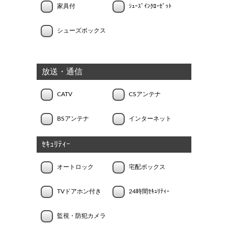
家具付
ｼｭｰｽﾞｲﾝｸﾛｰｾﾞｯﾄ
シューズボックス
放送・通信
CATV
CSアンテナ
BSアンテナ
インターネット
ｾｷｭﾘﾃｨｰ
オートロック
宅配ボックス
TVドアホン付き
24時間ｾｷｭﾘﾃｨｰ
監視・防犯カメラ