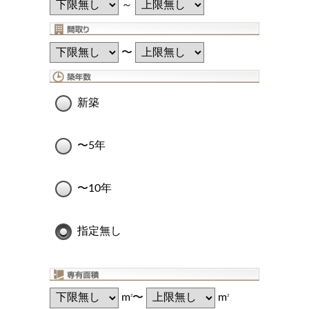
～
〜
新築
〜5年
〜10年
指定無し
m
〜
m
2
2