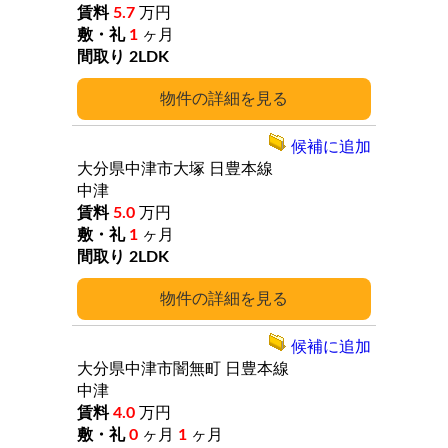
5.7
万円
1
ヶ月
2LDK
詳細
候補に追加
大分県中津市大塚
日豊本線
中津
5.0
万円
1
ヶ月
2LDK
詳細
候補に追加
大分県中津市闇無町
日豊本線
中津
4.0
万円
0
ヶ月
1
ヶ月