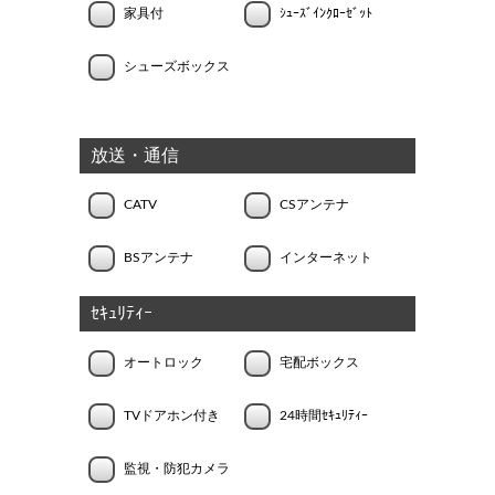
家具付
ｼｭｰｽﾞｲﾝｸﾛｰｾﾞｯﾄ
シューズボックス
放送・通信
CATV
CSアンテナ
BSアンテナ
インターネット
ｾｷｭﾘﾃｨｰ
オートロック
宅配ボックス
TVドアホン付き
24時間ｾｷｭﾘﾃｨｰ
監視・防犯カメラ