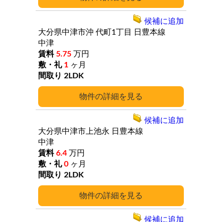
候補に追加
大分県中津市沖
代町1丁目
日豊本線
中津
5.75
万円
1
ヶ月
2LDK
詳細
候補に追加
大分県中津市上池永
日豊本線
中津
6.4
万円
0
ヶ月
2LDK
詳細
候補に追加