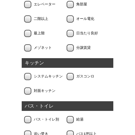
エレベーター
角部屋
二階以上
オール電化
最上階
日当たり良好
メゾネット
分譲賃貸
キッチン
システムキッチン
ガスコンロ
対面キッチン
バス・トイレ
バス・トイレ別
給湯
追い焚き
バス1坪以上