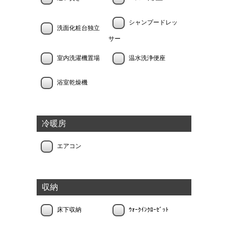
シャンプードレッ
洗面化粧台独立
サー
室内洗濯機置場
温水洗浄便座
浴室乾燥機
冷暖房
エアコン
収納
床下収納
ｳｫｰｸｲﾝｸﾛｰｾﾞｯﾄ