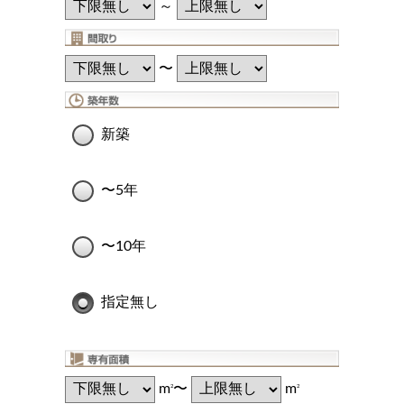
～
〜
新築
〜5年
〜10年
指定無し
m
〜
m
2
2