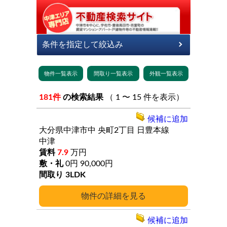
181件
の検索結果
（ 1 〜 15 件を表示）
候補に追加
大分県中津市中
央町2丁目
日豊本線
中津
7.9
万円
0円
90,000円
3LDK
詳細
候補に追加