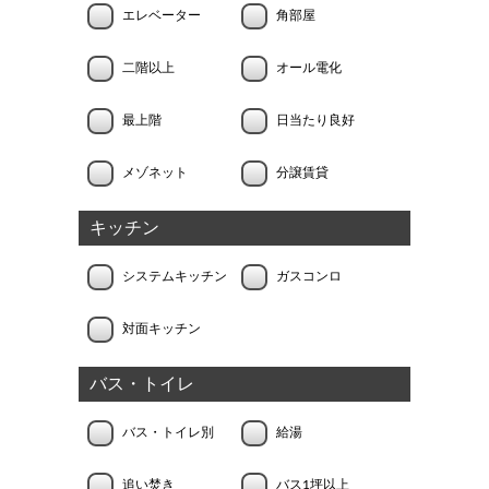
エレベーター
角部屋
二階以上
オール電化
最上階
日当たり良好
メゾネット
分譲賃貸
キッチン
システムキッチン
ガスコンロ
対面キッチン
バス・トイレ
バス・トイレ別
給湯
追い焚き
バス1坪以上