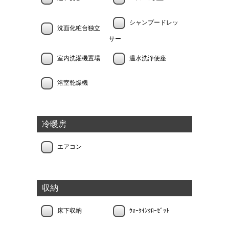
シャンプードレッ
洗面化粧台独立
サー
室内洗濯機置場
温水洗浄便座
浴室乾燥機
冷暖房
エアコン
収納
床下収納
ｳｫｰｸｲﾝｸﾛｰｾﾞｯﾄ