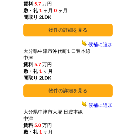
5.7
万円
1
ヶ月
0
ヶ月
2LDK
詳細
候補に追加
大分県中津市沖代町1
日豊本線
中津
5.7
万円
1
ヶ月
2LDK
詳細
候補に追加
大分県中津市大塚
日豊本線
中津
5.0
万円
1
ヶ月