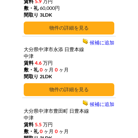
5.9
万円
60,000円
3LDK
詳細
候補に追加
大分県中津市永添
日豊本線
中津
4.6
万円
0
ヶ月
0
ヶ月
2LDK
詳細
候補に追加
大分県中津市豊田町
日豊本線
中津
5.5
万円
0
ヶ月
0
ヶ月