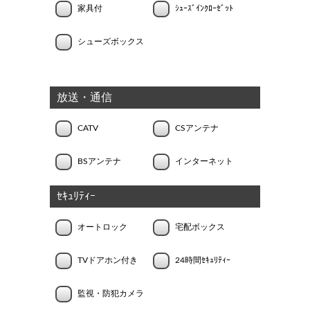
家具付
ｼｭｰｽﾞｲﾝｸﾛｰｾﾞｯﾄ
シューズボックス
放送・通信
CATV
CSアンテナ
BSアンテナ
インターネット
ｾｷｭﾘﾃｨｰ
オートロック
宅配ボックス
TVドアホン付き
24時間ｾｷｭﾘﾃｨｰ
監視・防犯カメラ