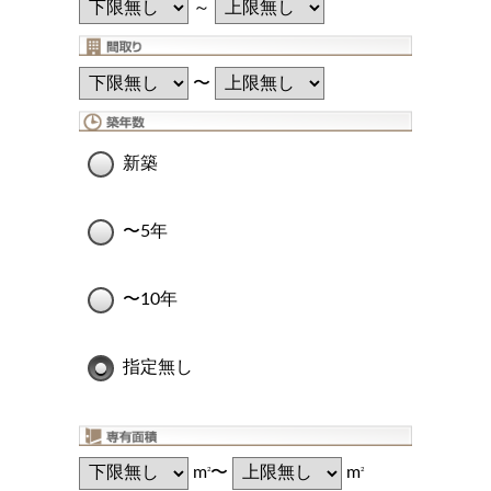
～
〜
新築
〜5年
〜10年
指定無し
m
〜
m
2
2