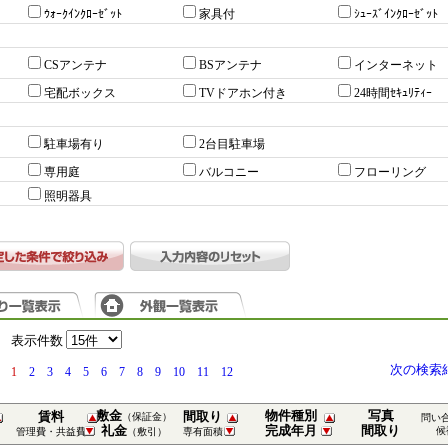
ｳｫｰｸｲﾝｸﾛｰｾﾞｯﾄ
家具付
ｼｭｰｽﾞｲﾝｸﾛｰｾﾞｯﾄ
CSアンテナ
BSアンテナ
インターネット
宅配ボックス
TVドアホン付き
24時間ｾｷｭﾘﾃｨｰ
駐車場有り
2台目駐車場
専用庭
バルコニー
フローリング
照明器具
）
表示件数
次の検索
1
2
3
4
5
6
7
8
9
10
11
12
敷金
物件種別
写真
賃料
間取り
（保証金）
問い
礼金
完成年月
間取り
候
管理費・共益費
（敷引）
専有面積