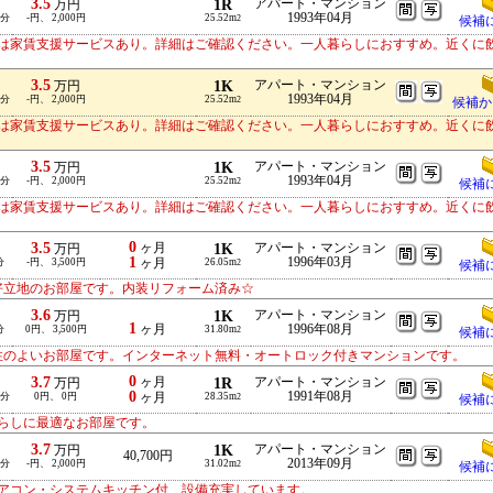
3.5
1R
アパート・マンション
万円
1993年04月
-分
-円、 2,000円
25.52m
2
候補
は家賃支援サービスあり。詳細はご確認ください。一人暮らしにおすすめ。近くに
3.5
1K
アパート・マンション
万円
1993年04月
-分
-円、 2,000円
25.52m
2
候補か
は家賃支援サービスあり。詳細はご確認ください。一人暮らしにおすすめ。近くに
3.5
1K
アパート・マンション
万円
1993年04月
-分
-円、 2,000円
25.52m
2
候補
は家賃支援サービスあり。詳細はご確認ください。一人暮らしにおすすめ。近くに
0
3.5
ヶ月
1K
アパート・マンション
万円
1
1996年03月
分
-円、 3,500円
ヶ月
26.05m
2
候補
好立地のお部屋です。内装リフォーム済み☆
3.6
1K
アパート・マンション
万円
1
ヶ月
1996年08月
分
0円、 3,500円
31.80m
2
候補
性のよいお部屋です。インターネット無料・オートロック付きマンションです。
0
3.7
ヶ月
1R
アパート・マンション
万円
0
1991年08月
-分
0円、 0円
ヶ月
28.35m
2
候補
らしに最適なお部屋です。
3.7
1K
アパート・マンション
万円
40,700円
2013年09月
-分
-円、 2,000円
31.02m
2
候補
アコン・システムキッチン付、設備充実しています。