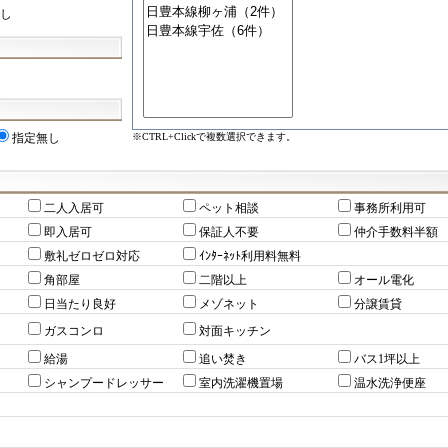
し
※CTRL+Clickで複数選択できます。
指定無し
二人入居可
ペット相談
事務所利用可
即入居可
保証人不要
仲介手数料半額
敷礼ゼロゼロ対応
ｲﾝﾀｰﾈｯﾄ利用料無料
角部屋
二階以上
オール電化
日当たり良好
メゾネット
分譲賃貸
ガスコンロ
対面キッチン
給湯
追い焚き
バス1坪以上
シャンプードレッサー
室内洗濯機置場
温水洗浄便座