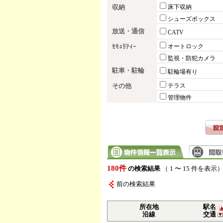
収納
床下収納
シューズボックス
放送・通信
CATV
ｾｷｭﾘﾃｨｰ
オートロック
監視・防犯カメラ
駐車・駐輪
駐輪場有り
その他
テラス
管理物件
180件
の検索結果
（ 1 〜 15 件を表示
前の検索結果
所在地
駅名
沿線
交通