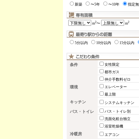
新築
〜5年
〜10年
指定無
2
2
m
〜
m
5分以内
10分以内
15分以内
条件
女性限定
都市ガス
仲介手数料ゼロ
環境
エレベーター
最上階
キッチン
システムキッチン
バス・トイレ
バス・トイレ別
洗面化粧台独立
浴室乾燥機
冷暖房
エアコン