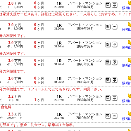
0
3.0
ヶ月
1R
アパート・マンション
万円
0
1993年04月
-分
-円、 2,000円
ヶ月
29.00m
2
候補
は家賃支援サービスあり。詳細はご確認ください。一人暮らしにおすすめ。ロフト
0
3.0
ヶ月
1R
アパート・マンション
万円
0
1998年03月
分
-円、 5,000円
ヶ月
31.26m
2
候補
分の利便性です。
0
3.0
ヶ月
1R
アパート・マンション
万円
0
1998年03月
分
-円、 5,000円
ヶ月
31.26m
2
候補
分の利便性です。
0
3.0
ヶ月
1R
アパート・マンション
万円
0
1998年03月
分
-円、 5,000円
ヶ月
31.26m
2
候補
分の利便性です。
0
3.0
ヶ月
1R
アパート・マンション
万円
0
1998年03月
分
-円、 5,000円
ヶ月
31.26m
2
候補
分の利便性です。リフォームしてとてもきれいです。内見下さい。
3.2
1K
アパート・マンション
万円
1
ヶ月
1987年01月
-分
0円、 0円
27.37m
2
候補
台無料!
3.3
1K
アパート・マンション
万円
2010年09月
-分
3,000円、-円
26.07m
2
候補
お部屋です。敷金・礼金ゼロ。駐車場１台無料。