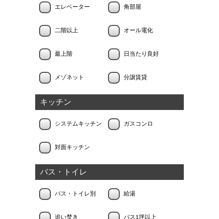
エレベーター
角部屋
二階以上
オール電化
最上階
日当たり良好
メゾネット
分譲賃貸
キッチン
システムキッチン
ガスコンロ
対面キッチン
バス・トイレ
バス・トイレ別
給湯
追い焚き
バス1坪以上