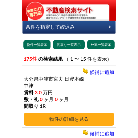
175件
の検索結果
（ 1 〜 15 件を表示）
候補に追加
大分県中津市宮夫
日豊本線
中津
3.0
万円
0
ヶ月
0
ヶ月
1R
詳細
候補に追加