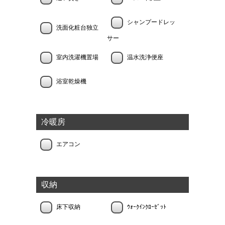
シャンプードレッ
洗面化粧台独立
サー
室内洗濯機置場
温水洗浄便座
浴室乾燥機
冷暖房
エアコン
収納
床下収納
ｳｫｰｸｲﾝｸﾛｰｾﾞｯﾄ