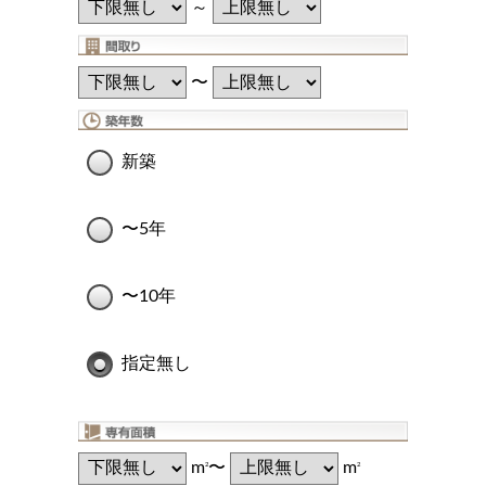
～
〜
新築
〜5年
〜10年
指定無し
m
〜
m
2
2