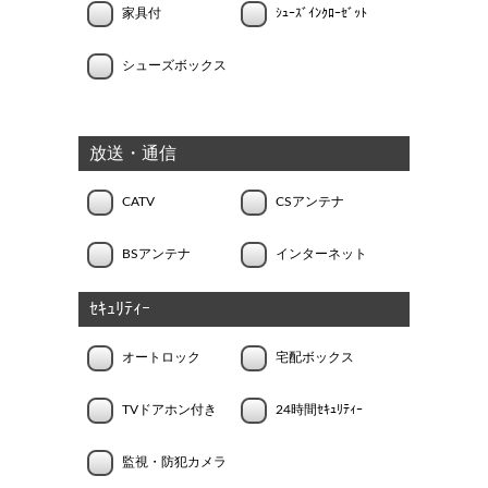
家具付
ｼｭｰｽﾞｲﾝｸﾛｰｾﾞｯﾄ
シューズボックス
放送・通信
CATV
CSアンテナ
BSアンテナ
インターネット
ｾｷｭﾘﾃｨｰ
オートロック
宅配ボックス
TVドアホン付き
24時間ｾｷｭﾘﾃｨｰ
監視・防犯カメラ