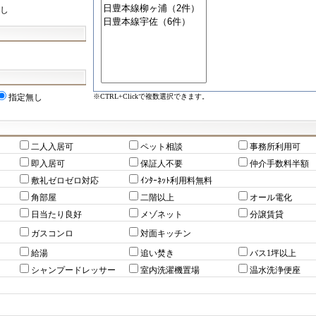
し
※CTRL+Clickで複数選択できます。
指定無し
二人入居可
ペット相談
事務所利用可
即入居可
保証人不要
仲介手数料半額
敷礼ゼロゼロ対応
ｲﾝﾀｰﾈｯﾄ利用料無料
角部屋
二階以上
オール電化
日当たり良好
メゾネット
分譲賃貸
ガスコンロ
対面キッチン
給湯
追い焚き
バス1坪以上
シャンプードレッサー
室内洗濯機置場
温水洗浄便座