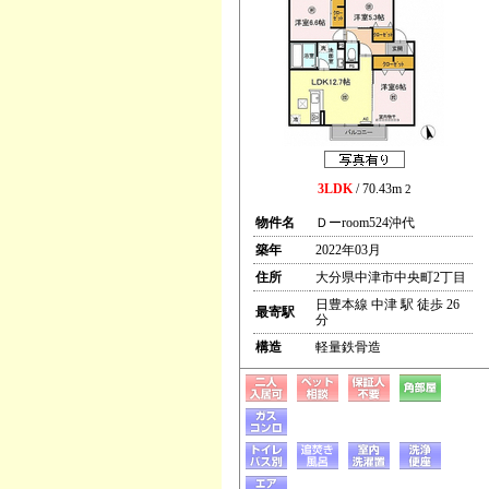
3LDK
/ 70.43m
2
物件名
Ｄーroom524沖代
築年
2022年03月
住所
大分県中津市中央町2丁目
日豊本線 中津 駅 徒歩 26
最寄駅
分
構造
軽量鉄骨造