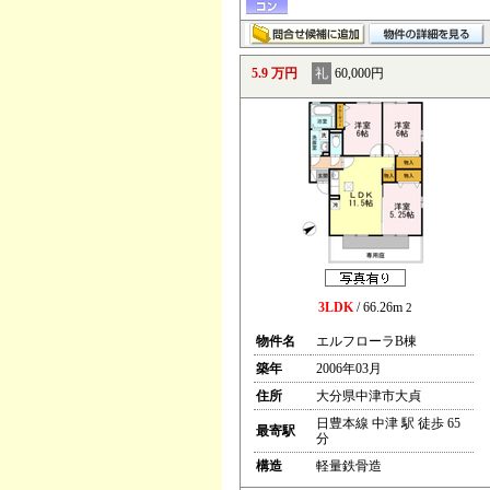
5.9 万円
礼
60,000円
3LDK
/ 66.26m
2
物件名
エルフローラB棟
築年
2006年03月
住所
大分県中津市大貞
日豊本線 中津 駅 徒歩 65
最寄駅
分
構造
軽量鉄骨造