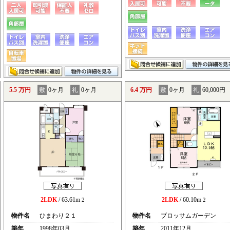
5.5 万円
敷
0ヶ月
礼
0ヶ月
6.4 万円
敷
0ヶ月
礼
60,000円
2LDK
/ 63.61m
2LDK
/ 60.10m
2
2
物件名
ひまわり２１
物件名
ブロッサムガーデン
築年
1998年03月
築年
2011年12月