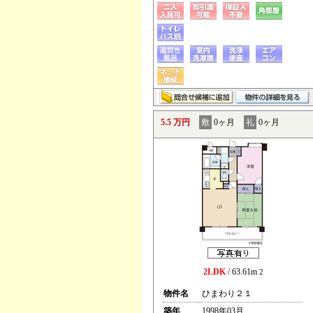
5.5 万円
敷
0ヶ月
礼
0ヶ月
2LDK
/ 63.61m
2
物件名
ひまわり２１
築年
1998年03月