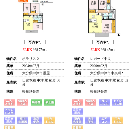
3LDK
/ 68.75m
3LDK
/ 68.45m
2
2
物件名
ポラリス２
物件名
レガード中央
築年
2004年07月
築年
2020年02月
住所
大分県中津市湯屋
住所
大分県中津市中央町2
日豊本線 中津 駅 徒歩 30
日豊本線 中津 駅 徒歩 32
最寄駅
最寄駅
分
分
構造
軽量鉄骨造
構造
軽量鉄骨造