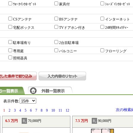
ｳｫｰｸｲﾝｸﾛｰｾﾞｯﾄ
家具付
ｼｭｰｽﾞｲﾝｸﾛｰｾﾞｯﾄ
CSアンテナ
BSアンテナ
インターネット
宅配ボックス
TVドアホン付き
24時間ｾｷｭﾘﾃｨｰ
駐車場有り
2台目駐車場
専用庭
バルコニー
フローリング
照明器具
）
表示件数
次の検索
1
2
3
4
5
6
7
8
9
10
11
12
6.5 万円
礼
70,000円
7.5 万円
礼
90,000円