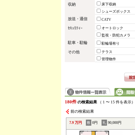
収納
床下収納
シューズボックス
放送・通信
CATV
ｾｷｭﾘﾃｨｰ
オートロック
監視・防犯カメラ
駐車・駐輪
駐輪場有り
その他
テラス
管理物件
180件
の検索結果
（ 1 〜 15 件を表示
前の検索結果
7.9 万円
敷
0円
礼
90,000円