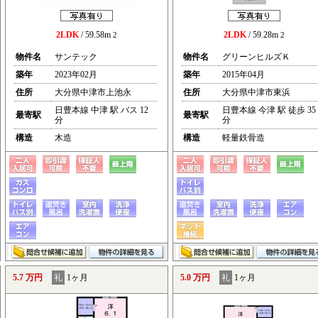
2LDK
/ 59.58m
2LDK
/ 59.28m
2
2
物件名
サンテック
物件名
グリーンヒルズＫ
築年
2023年02月
築年
2015年04月
住所
大分県中津市上池永
住所
大分県中津市東浜
日豊本線 中津 駅 バス 12
日豊本線 今津 駅 徒歩 35
最寄駅
最寄駅
分
分
構造
木造
構造
軽量鉄骨造
5.7 万円
礼
1ヶ月
5.0 万円
礼
1ヶ月