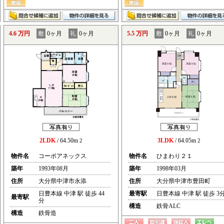
4.6 万円
敷
0ヶ月
礼
0ヶ月
5.5 万円
敷
0ヶ月
礼
0ヶ月
2LDK
/ 64.50m
3LDK
/ 64.05m
2
2
物件名
コーポアネックス
物件名
ひまわり２１
築年
1993年08月
築年
1998年03月
住所
大分県中津市永添
住所
大分県中津市豊田町
日豊本線 中津 駅 徒歩 44
最寄駅
日豊本線 中津 駅 徒歩 3
最寄駅
分
構造
鉄骨ALC
構造
鉄骨造