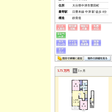
住所
大分県中津市豊田町
最寄駅
日豊本線 中津 駅 徒歩 4分
構造
鉄骨造
5.75 万円
礼
1ヶ月