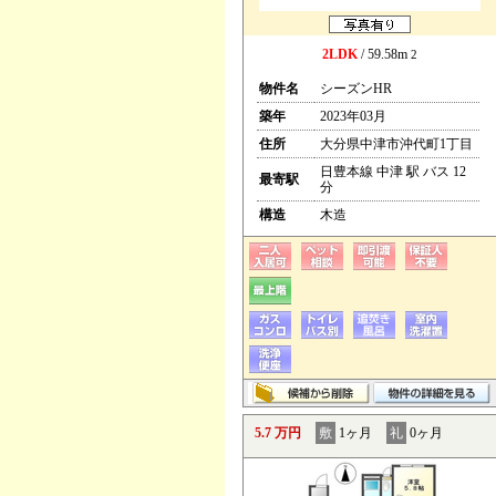
2LDK
/ 59.58m
2
物件名
シーズンHR
築年
2023年03月
住所
大分県中津市沖代町1丁目
日豊本線 中津 駅 バス 12
最寄駅
分
構造
木造
5.7 万円
敷
1ヶ月
礼
0ヶ月