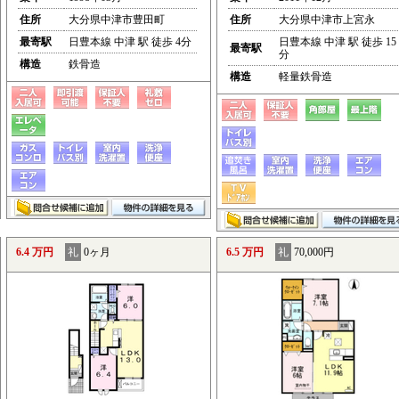
住所
大分県中津市豊田町
住所
大分県中津市上宮永
最寄駅
日豊本線 中津 駅 徒歩 4分
日豊本線 中津 駅 徒歩 15
最寄駅
分
構造
鉄骨造
構造
軽量鉄骨造
6.4 万円
礼
0ヶ月
6.5 万円
礼
70,000円