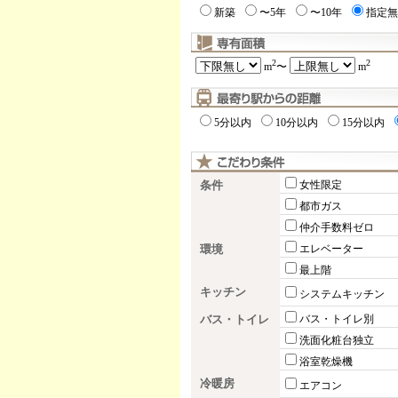
新築
〜5年
〜10年
指定無
2
2
m
〜
m
5分以内
10分以内
15分以内
条件
女性限定
都市ガス
仲介手数料ゼロ
環境
エレベーター
最上階
キッチン
システムキッチン
バス・トイレ
バス・トイレ別
洗面化粧台独立
浴室乾燥機
冷暖房
エアコン