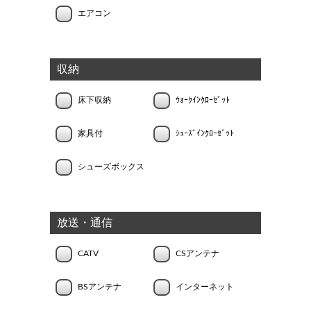
エアコン
収納
床下収納
ｳｫｰｸｲﾝｸﾛｰｾﾞｯﾄ
家具付
ｼｭｰｽﾞｲﾝｸﾛｰｾﾞｯﾄ
シューズボックス
放送・通信
CATV
CSアンテナ
BSアンテナ
インターネット