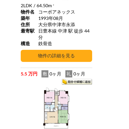
2LDK
/ 64.50m
2
物件名
コーポアネックス
築年
1993年08月
住所
大分県中津市永添
最寄駅
日豊本線 中津 駅 徒歩 44
分
構造
鉄骨造
5.5 万円
敷
0ヶ月
礼
0ヶ月