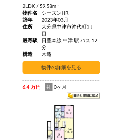
2LDK
/ 59.58m
2
物件名
シーズンHR
築年
2023年03月
住所
大分県中津市沖代町1丁
目
最寄駅
日豊本線 中津 駅 バス 12
分
構造
木造
6.4 万円
礼
0ヶ月