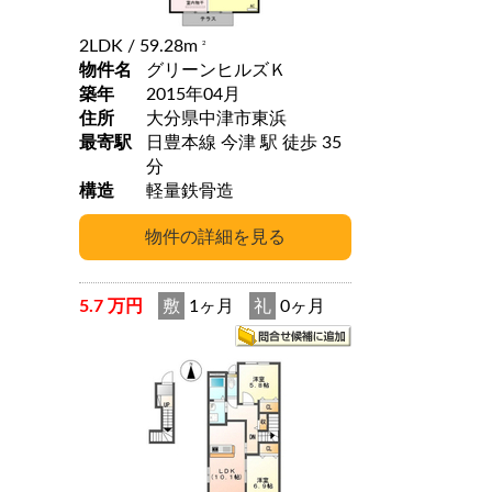
2LDK
/ 59.28m
2
物件名
グリーンヒルズＫ
築年
2015年04月
住所
大分県中津市東浜
最寄駅
日豊本線 今津 駅 徒歩 35
分
構造
軽量鉄骨造
5.7 万円
敷
1ヶ月
礼
0ヶ月