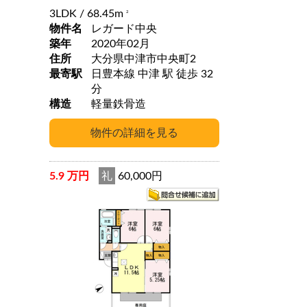
3LDK
/ 68.45m
2
物件名
レガード中央
築年
2020年02月
住所
大分県中津市中央町2
最寄駅
日豊本線 中津 駅 徒歩 32
分
構造
軽量鉄骨造
5.9 万円
礼
60,000円