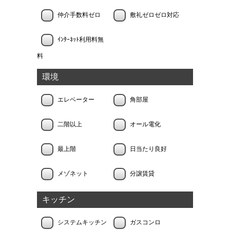
仲介手数料ゼロ
敷礼ゼロゼロ対応
ｲﾝﾀｰﾈｯﾄ利用料無
料
環境
エレベーター
角部屋
二階以上
オール電化
最上階
日当たり良好
メゾネット
分譲賃貸
キッチン
システムキッチン
ガスコンロ