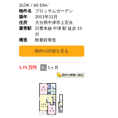
2LDK
/ 60.10m
2
物件名
ブロッサムガーデン
築年
2011年12月
住所
大分県中津市上宮永
最寄駅
日豊本線 中津 駅 徒歩 15
分
構造
軽量鉄骨造
5.75 万円
礼
1ヶ月