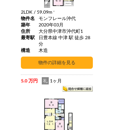
2LDK
/ 59.09m
2
物件名
モンフレール沖代
築年
2020年03月
住所
大分県中津市沖代町1
最寄駅
日豊本線 中津 駅 徒歩 28
分
構造
木造
5.0 万円
礼
1ヶ月