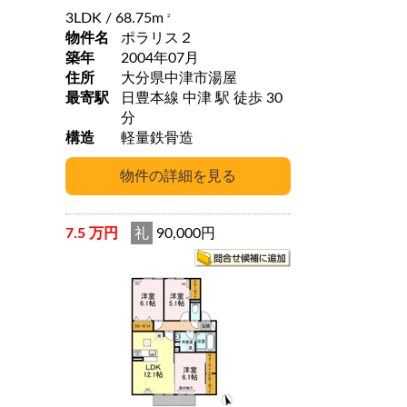
3LDK
/ 68.75m
2
物件名
ポラリス２
築年
2004年07月
住所
大分県中津市湯屋
最寄駅
日豊本線 中津 駅 徒歩 30
分
構造
軽量鉄骨造
7.5 万円
礼
90,000円