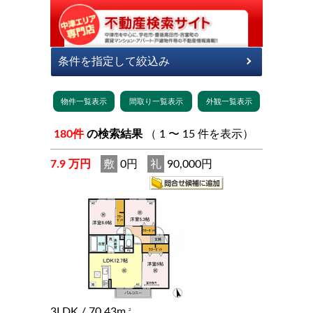
180件
の検索結果
（ 1 〜 15 件を表示）
7.9 万円
敷
0円
礼
90,000円
3LDK
/ 70.43m
2