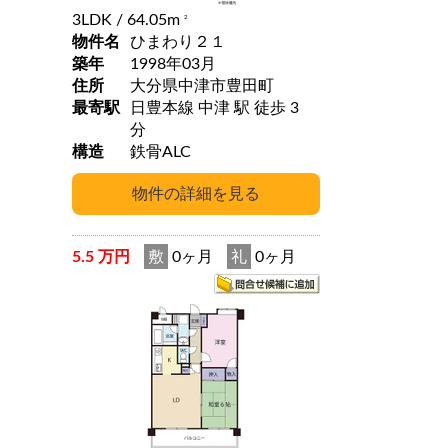
3LDK
/ 64.05m
2
物件名
ひまわり２１
築年
1998年03月
住所
大分県中津市豊田町
最寄駅
日豊本線 中津 駅 徒歩 3
分
構造
鉄骨ALC
5.5 万円
敷
0ヶ月
礼
0ヶ月