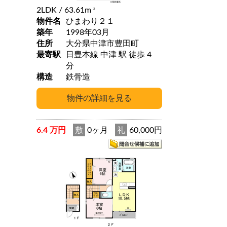
2LDK
/ 63.61m
2
物件名
ひまわり２１
築年
1998年03月
住所
大分県中津市豊田町
最寄駅
日豊本線 中津 駅 徒歩 4
分
構造
鉄骨造
6.4 万円
敷
0ヶ月
礼
60,000円