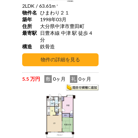
2LDK
/ 63.61m
2
物件名
ひまわり２１
築年
1998年03月
住所
大分県中津市豊田町
最寄駅
日豊本線 中津 駅 徒歩 4
分
構造
鉄骨造
5.5 万円
敷
0ヶ月
礼
0ヶ月