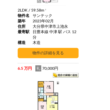
2LDK
/ 59.58m
2
物件名
サンテック
築年
2023年02月
住所
大分県中津市上池永
最寄駅
日豊本線 中津 駅 バス 12
分
構造
木造
6.5 万円
礼
70,000円