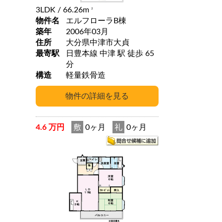
3LDK
/ 66.26m
2
物件名
エルフローラB棟
築年
2006年03月
住所
大分県中津市大貞
最寄駅
日豊本線 中津 駅 徒歩 65
分
構造
軽量鉄骨造
4.6 万円
敷
0ヶ月
礼
0ヶ月