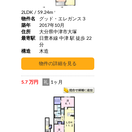
2LDK
/ 59.24m
2
物件名
グッド・エレガンス３
築年
2017年10月
住所
大分県中津市大塚
最寄駅
日豊本線 中津 駅 徒歩 22
分
構造
木造
5.7 万円
礼
1ヶ月