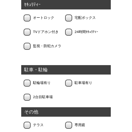
ｾｷｭﾘﾃｨｰ
オートロック
宅配ボックス
TVドアホン付き
24時間ｾｷｭﾘﾃｨｰ
監視・防犯カメラ
駐車・駐輪
駐輪場有り
駐車場有り
2台目駐車場
その他
テラス
専用庭