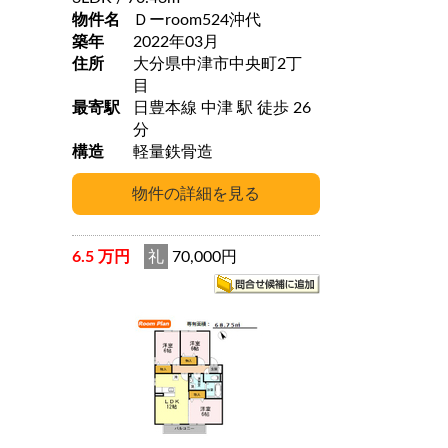
物件名
Ｄーroom524沖代
築年
2022年03月
住所
大分県中津市中央町2丁
目
最寄駅
日豊本線 中津 駅 徒歩 26
分
構造
軽量鉄骨造
6.5 万円
礼
70,000円