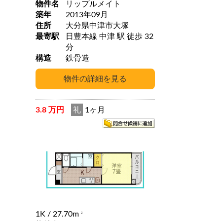
物件名
リップルメイト
築年
2013年09月
住所
大分県中津市大塚
最寄駅
日豊本線 中津 駅 徒歩 32
分
構造
鉄骨造
3.8 万円
礼
1ヶ月
1K
/ 27.70m
2