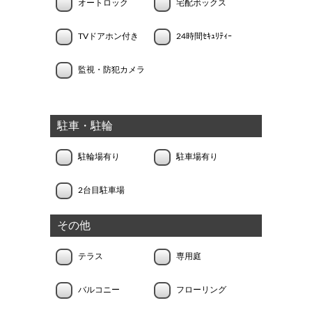
オートロック
宅配ボックス
TVドアホン付き
24時間ｾｷｭﾘﾃｨｰ
監視・防犯カメラ
駐車・駐輪
駐輪場有り
駐車場有り
2台目駐車場
その他
テラス
専用庭
バルコニー
フローリング