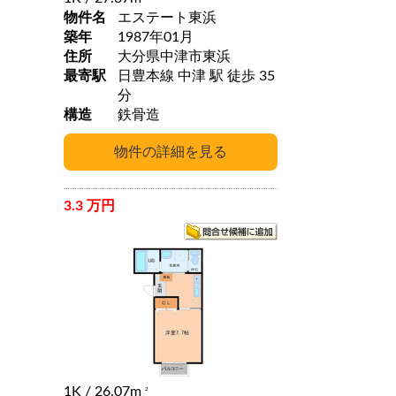
物件名
エステート東浜
築年
1987年01月
住所
大分県中津市東浜
最寄駅
日豊本線 中津 駅 徒歩 35
分
構造
鉄骨造
3.3 万円
1K
/ 26.07m
2