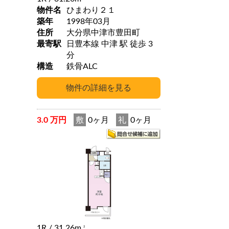
物件名
ひまわり２１
築年
1998年03月
住所
大分県中津市豊田町
最寄駅
日豊本線 中津 駅 徒歩 3
分
構造
鉄骨ALC
3.0 万円
敷
0ヶ月
礼
0ヶ月
1R
/ 31.26m
2