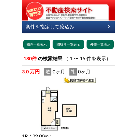
180件
の検索結果
（ 1 〜 15 件を表示）
3.0 万円
敷
0ヶ月
礼
0ヶ月
1R
/ 29.00m
2