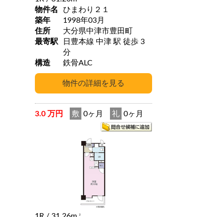
物件名
ひまわり２１
築年
1998年03月
住所
大分県中津市豊田町
最寄駅
日豊本線 中津 駅 徒歩 3
分
構造
鉄骨ALC
3.0 万円
敷
0ヶ月
礼
0ヶ月
1R
/ 31.26m
2