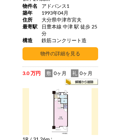
物件名
アドバンス1
築年
1993年04月
住所
大分県中津市宮夫
最寄駅
日豊本線 中津 駅 徒歩 25
分
構造
鉄筋コンクリート造
3.0 万円
敷
0ヶ月
礼
0ヶ月
1R
/ 31.26m
2