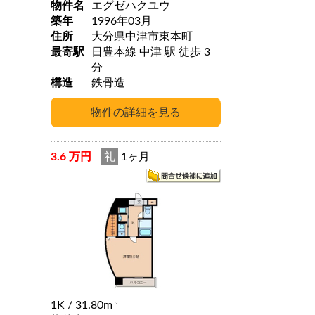
物件名
エグゼハクユウ
築年
1996年03月
住所
大分県中津市東本町
最寄駅
日豊本線 中津 駅 徒歩 3
分
構造
鉄骨造
3.6 万円
礼
1ヶ月
1K
/ 31.80m
2