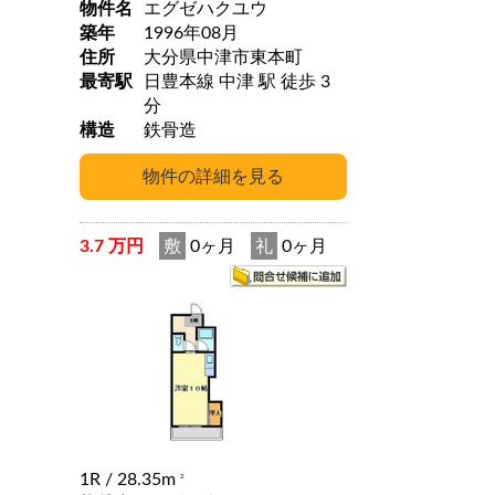
物件名
エグゼハクユウ
築年
1996年08月
住所
大分県中津市東本町
最寄駅
日豊本線 中津 駅 徒歩 3
分
構造
鉄骨造
3.7 万円
敷
0ヶ月
礼
0ヶ月
1R
/ 28.35m
2