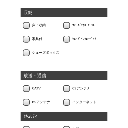
収納
床下収納
ｳｫｰｸｲﾝｸﾛｰｾﾞｯﾄ
家具付
ｼｭｰｽﾞｲﾝｸﾛｰｾﾞｯﾄ
シューズボックス
放送・通信
CATV
CSアンテナ
BSアンテナ
インターネット
ｾｷｭﾘﾃｨｰ