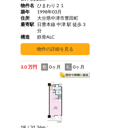
物件名
ひまわり２１
築年
1998年03月
住所
大分県中津市豊田町
最寄駅
日豊本線 中津 駅 徒歩 3
分
構造
鉄骨ALC
3.0 万円
敷
0ヶ月
礼
0ヶ月
1R
/ 31.26m
2