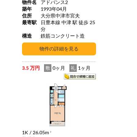
物件名
アドバンス2
築年
1993年04月
住所
大分県中津市宮夫
最寄駅
日豊本線 中津 駅 徒歩 25
分
構造
鉄筋コンクリート造
3.5 万円
敷
0ヶ月
礼
1ヶ月
1K
/ 26.05m
2