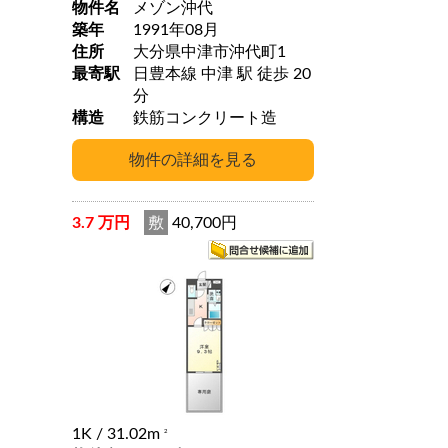
物件名
メゾン沖代
築年
1991年08月
住所
大分県中津市沖代町1
最寄駅
日豊本線 中津 駅 徒歩 20
分
構造
鉄筋コンクリート造
3.7 万円
敷
40,700円
1K
/ 31.02m
2