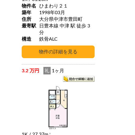
物件名
ひまわり２１
築年
1998年03月
住所
大分県中津市豊田町
最寄駅
日豊本線 中津 駅 徒歩 3
分
構造
鉄骨ALC
3.2 万円
礼
1ヶ月
1K
/ 27.37m
2