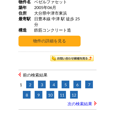
物件名
ベゼルファセット
築年
2005年06月
住所
大分県中津市東浜
最寄駅
日豊本線 中津 駅 徒歩 25
分
構造
鉄筋コンクリート造
前の検索結果
1
2
3
4
5
6
7
8
9
10
11
12
次の検索結果