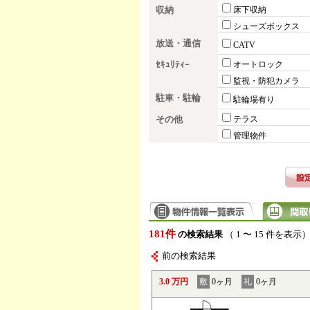
収納
床下収納
シューズボックス
放送・通信
CATV
ｾｷｭﾘﾃｨｰ
オートロック
監視・防犯カメラ
駐車・駐輪
駐輪場有り
その他
テラス
管理物件
181件
の検索結果
（ 1 〜 15 件を表示
前の検索結果
3.0 万円
敷
0ヶ月
礼
0ヶ月