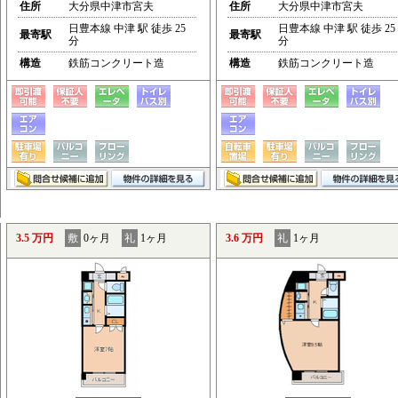
住所
大分県中津市宮夫
住所
大分県中津市宮夫
日豊本線 中津 駅 徒歩 25
日豊本線 中津 駅 徒歩 25
最寄駅
最寄駅
分
分
構造
鉄筋コンクリート造
構造
鉄筋コンクリート造
3.5 万円
敷
0ヶ月
礼
1ヶ月
3.6 万円
礼
1ヶ月