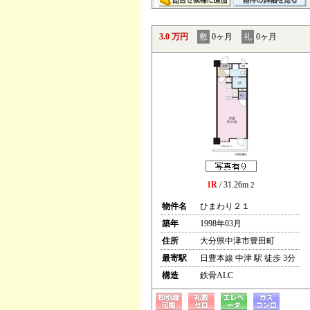
3.0 万円
敷
0ヶ月
礼
0ヶ月
1R
/ 31.26m
2
物件名
ひまわり２１
築年
1998年03月
住所
大分県中津市豊田町
最寄駅
日豊本線 中津 駅 徒歩 3分
構造
鉄骨ALC