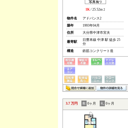
1K
/ 25.52m
2
物件名
アドバンス2
築年
1993年04月
住所
大分県中津市宮夫
日豊本線 中津 駅 徒歩 25
最寄駅
分
構造
鉄筋コンクリート造
3.7 万円
敷
0ヶ月
礼
0ヶ月