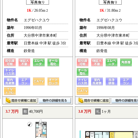
1K
/ 26.05m
1K
/ 31.80m
2
2
物件名
エグゼハクユウ
物件名
エグゼハクユウ
築年
1996年03月
築年
1996年08月
住所
大分県中津市東本町
住所
大分県中津市東本町
最寄駅
日豊本線 中津 駅 徒歩 3分
最寄駅
日豊本線 中津 駅 徒歩 3
構造
鉄骨造
構造
鉄骨造
3.7 万円
敷
40,700円
3.8 万円
礼
1ヶ月