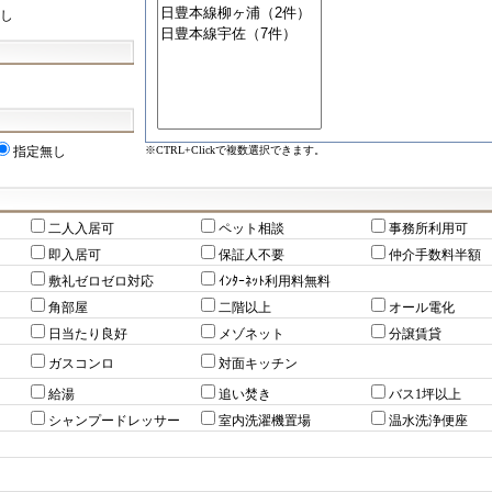
し
※CTRL+Clickで複数選択できます。
指定無し
二人入居可
ペット相談
事務所利用可
即入居可
保証人不要
仲介手数料半額
敷礼ゼロゼロ対応
ｲﾝﾀｰﾈｯﾄ利用料無料
角部屋
二階以上
オール電化
日当たり良好
メゾネット
分譲賃貸
ガスコンロ
対面キッチン
給湯
追い焚き
バス1坪以上
シャンプードレッサー
室内洗濯機置場
温水洗浄便座