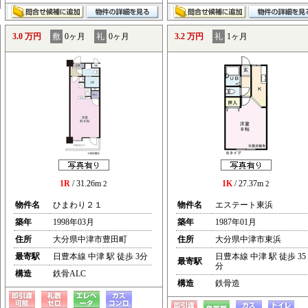
3.0 万円
敷
0ヶ月
礼
0ヶ月
3.2 万円
礼
1ヶ月
1R
/ 31.26m
1K
/ 27.37m
2
2
物件名
ひまわり２１
物件名
エステート東浜
築年
1998年03月
築年
1987年01月
住所
大分県中津市豊田町
住所
大分県中津市東浜
最寄駅
日豊本線 中津 駅 徒歩 3分
日豊本線 中津 駅 徒歩 35
最寄駅
分
構造
鉄骨ALC
構造
鉄骨造