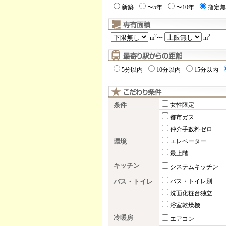
新築
〜5年
〜10年
指定無
2
2
m
〜
m
5分以内
10分以内
15分以内
条件
女性限定
都市ガス
仲介手数料ゼロ
環境
エレベーター
最上階
キッチン
システムキッチン
バス・トイレ
バス・トイレ別
洗面化粧台独立
浴室乾燥機
冷暖房
エアコン