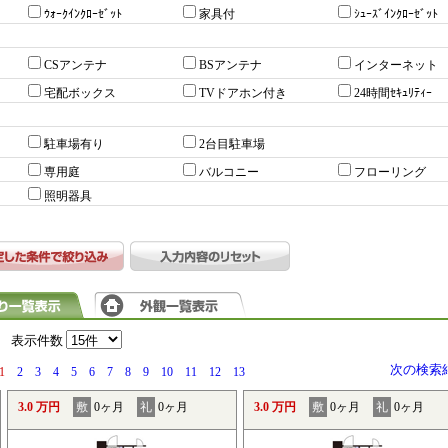
ｳｫｰｸｲﾝｸﾛｰｾﾞｯﾄ
家具付
ｼｭｰｽﾞｲﾝｸﾛｰｾﾞｯﾄ
CSアンテナ
BSアンテナ
インターネット
宅配ボックス
TVドアホン付き
24時間ｾｷｭﾘﾃｨｰ
駐車場有り
2台目駐車場
専用庭
バルコニー
フローリング
照明器具
）
表示件数
次の検索
1
2
3
4
5
6
7
8
9
10
11
12
13
3.0 万円
敷
0ヶ月
礼
0ヶ月
3.0 万円
敷
0ヶ月
礼
0ヶ月