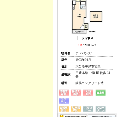
1R
/ 29.00m
2
物件名
アドバンス1
築年
1993年04月
住所
大分県中津市宮夫
日豊本線 中津 駅 徒歩 25
最寄駅
分
構造
鉄筋コンクリート造