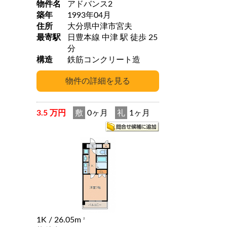
物件名
アドバンス2
築年
1993年04月
住所
大分県中津市宮夫
最寄駅
日豊本線 中津 駅 徒歩 25
分
構造
鉄筋コンクリート造
3.5 万円
敷
0ヶ月
礼
1ヶ月
1K
/ 26.05m
2