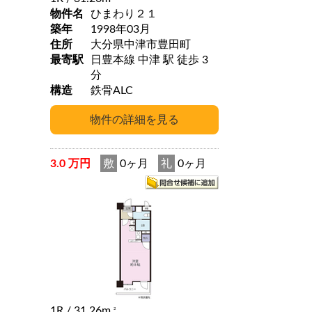
物件名
ひまわり２１
築年
1998年03月
住所
大分県中津市豊田町
最寄駅
日豊本線 中津 駅 徒歩 3
分
構造
鉄骨ALC
3.0 万円
敷
0ヶ月
礼
0ヶ月
1R
/ 31.26m
2