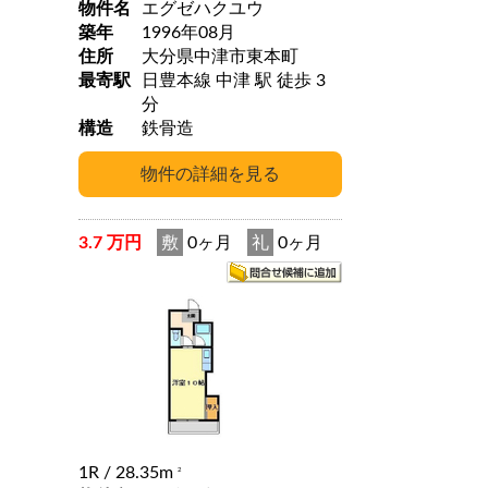
物件名
エグゼハクユウ
築年
1996年08月
住所
大分県中津市東本町
最寄駅
日豊本線 中津 駅 徒歩 3
分
構造
鉄骨造
3.7 万円
敷
0ヶ月
礼
0ヶ月
1R
/ 28.35m
2