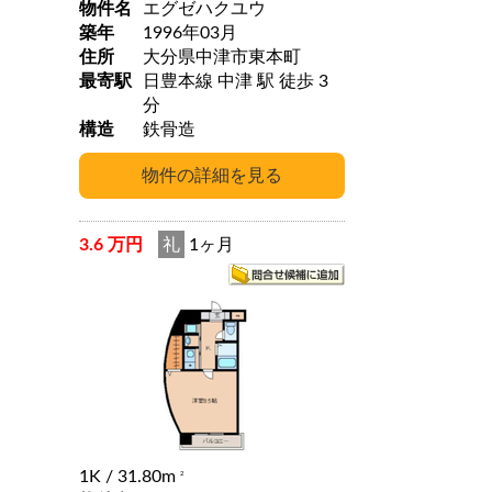
物件名
エグゼハクユウ
築年
1996年03月
住所
大分県中津市東本町
最寄駅
日豊本線 中津 駅 徒歩 3
分
構造
鉄骨造
3.6 万円
礼
1ヶ月
1K
/ 31.80m
2