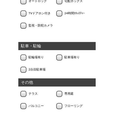
オートロック
宅配ボックス
TVドアホン付き
24時間ｾｷｭﾘﾃｨｰ
監視・防犯カメラ
駐車・駐輪
駐輪場有り
駐車場有り
2台目駐車場
その他
テラス
専用庭
バルコニー
フローリング