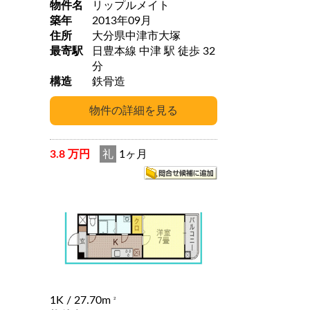
物件名
リップルメイト
築年
2013年09月
住所
大分県中津市大塚
最寄駅
日豊本線 中津 駅 徒歩 32
分
構造
鉄骨造
3.8 万円
礼
1ヶ月
1K
/ 27.70m
2