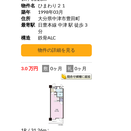
物件名
ひまわり２１
築年
1998年03月
住所
大分県中津市豊田町
最寄駅
日豊本線 中津 駅 徒歩 3
分
構造
鉄骨ALC
3.0 万円
敷
0ヶ月
礼
0ヶ月
1R
/ 31.26m
2