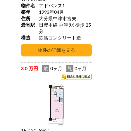
物件名
アドバンス1
築年
1993年04月
住所
大分県中津市宮夫
最寄駅
日豊本線 中津 駅 徒歩 25
分
構造
鉄筋コンクリート造
3.0 万円
敷
0ヶ月
礼
0ヶ月
1R
/ 31.26m
2