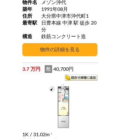
物件名
メゾン沖代
築年
1991年08月
住所
大分県中津市沖代町1
最寄駅
日豊本線 中津 駅 徒歩 20
分
構造
鉄筋コンクリート造
3.7 万円
敷
40,700円
1K
/ 31.02m
2