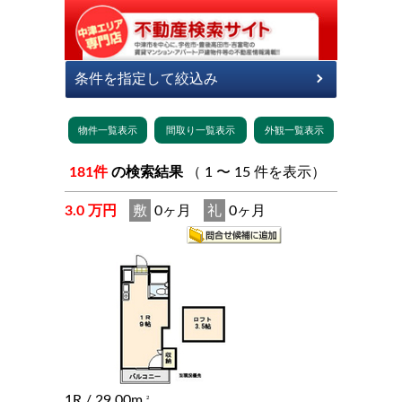
181件
の検索結果
（ 1 〜 15 件を表示）
3.0 万円
敷
0ヶ月
礼
0ヶ月
1R
/ 29.00m
2