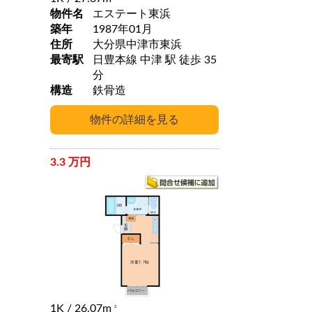
物件名
エステート東浜
築年
1987年01月
住所
大分県中津市東浜
最寄駅
日豊本線 中津 駅 徒歩 35
分
構造
鉄骨造
3.3 万円
1K
/ 26.07m
2