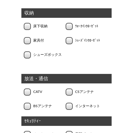
収納
床下収納
ｳｫｰｸｲﾝｸﾛｰｾﾞｯﾄ
家具付
ｼｭｰｽﾞｲﾝｸﾛｰｾﾞｯﾄ
シューズボックス
放送・通信
CATV
CSアンテナ
BSアンテナ
インターネット
ｾｷｭﾘﾃｨｰ