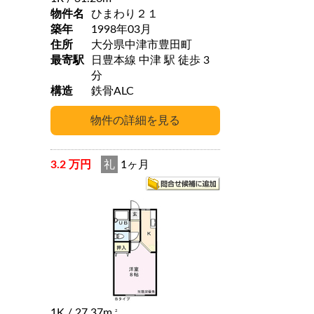
物件名
ひまわり２１
築年
1998年03月
住所
大分県中津市豊田町
最寄駅
日豊本線 中津 駅 徒歩 3
分
構造
鉄骨ALC
3.2 万円
礼
1ヶ月
1K
/ 27.37m
2