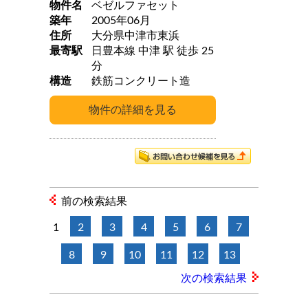
物件名
ベゼルファセット
築年
2005年06月
住所
大分県中津市東浜
最寄駅
日豊本線 中津 駅 徒歩 25
分
構造
鉄筋コンクリート造
前の検索結果
1
2
3
4
5
6
7
8
9
10
11
12
13
次の検索結果