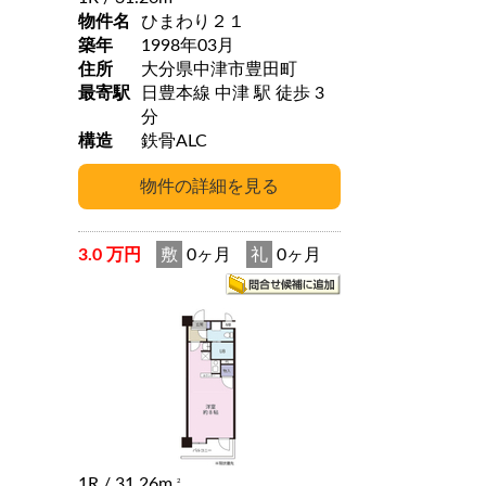
物件名
ひまわり２１
築年
1998年03月
住所
大分県中津市豊田町
最寄駅
日豊本線 中津 駅 徒歩 3
分
構造
鉄骨ALC
3.0 万円
敷
0ヶ月
礼
0ヶ月
1R
/ 31.26m
2