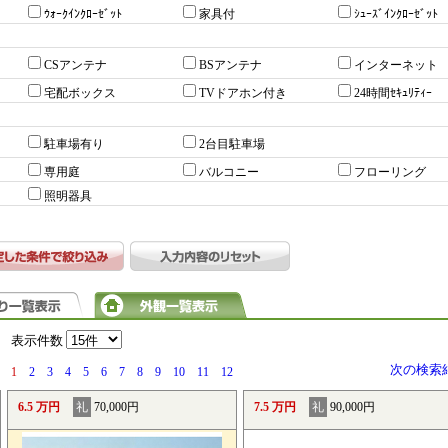
ｳｫｰｸｲﾝｸﾛｰｾﾞｯﾄ
家具付
ｼｭｰｽﾞｲﾝｸﾛｰｾﾞｯﾄ
CSアンテナ
BSアンテナ
インターネット
宅配ボックス
TVドアホン付き
24時間ｾｷｭﾘﾃｨｰ
駐車場有り
2台目駐車場
専用庭
バルコニー
フローリング
照明器具
）
表示件数
次の検索
1
2
3
4
5
6
7
8
9
10
11
12
6.5 万円
礼
70,000円
7.5 万円
礼
90,000円