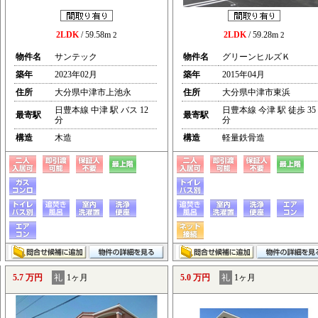
2LDK
/ 59.58m
2LDK
/ 59.28m
2
2
物件名
サンテック
物件名
グリーンヒルズＫ
築年
2023年02月
築年
2015年04月
住所
大分県中津市上池永
住所
大分県中津市東浜
日豊本線 中津 駅 バス 12
日豊本線 今津 駅 徒歩 35
最寄駅
最寄駅
分
分
構造
木造
構造
軽量鉄骨造
5.7 万円
礼
1ヶ月
5.0 万円
礼
1ヶ月