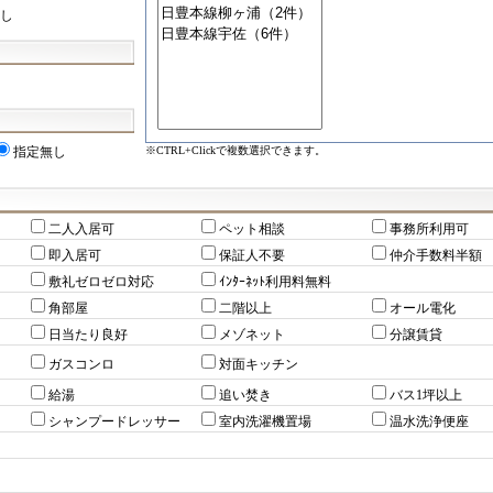
し
※CTRL+Clickで複数選択できます。
指定無し
二人入居可
ペット相談
事務所利用可
即入居可
保証人不要
仲介手数料半額
敷礼ゼロゼロ対応
ｲﾝﾀｰﾈｯﾄ利用料無料
角部屋
二階以上
オール電化
日当たり良好
メゾネット
分譲賃貸
ガスコンロ
対面キッチン
給湯
追い焚き
バス1坪以上
シャンプードレッサー
室内洗濯機置場
温水洗浄便座