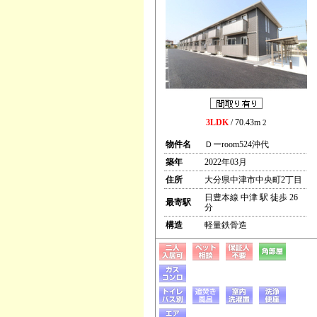
3LDK
/ 70.43m
2
物件名
Ｄーroom524沖代
築年
2022年03月
住所
大分県中津市中央町2丁目
日豊本線 中津 駅 徒歩 26
最寄駅
分
構造
軽量鉄骨造