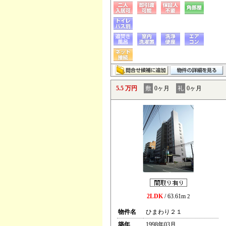
5.5 万円
敷
0ヶ月
礼
0ヶ月
2LDK
/ 63.61m
2
物件名
ひまわり２１
築年
1998年03月