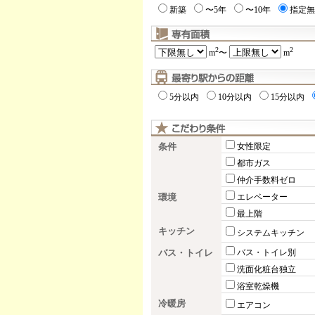
新築
〜5年
〜10年
指定無
2
2
m
〜
m
5分以内
10分以内
15分以内
条件
女性限定
都市ガス
仲介手数料ゼロ
環境
エレベーター
最上階
キッチン
システムキッチン
バス・トイレ
バス・トイレ別
洗面化粧台独立
浴室乾燥機
冷暖房
エアコン