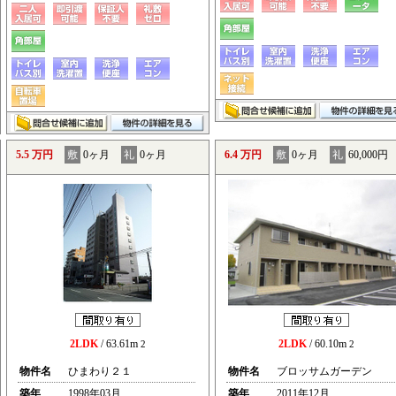
5.5 万円
敷
0ヶ月
礼
0ヶ月
6.4 万円
敷
0ヶ月
礼
60,000円
2LDK
/ 63.61m
2LDK
/ 60.10m
2
2
物件名
ひまわり２１
物件名
ブロッサムガーデン
築年
1998年03月
築年
2011年12月