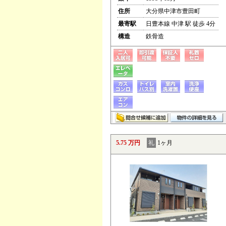
住所
大分県中津市豊田町
最寄駅
日豊本線 中津 駅 徒歩 4分
構造
鉄骨造
5.75 万円
礼
1ヶ月