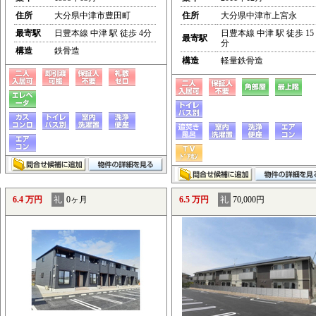
住所
大分県中津市豊田町
住所
大分県中津市上宮永
最寄駅
日豊本線 中津 駅 徒歩 4分
日豊本線 中津 駅 徒歩 15
最寄駅
分
構造
鉄骨造
構造
軽量鉄骨造
6.4 万円
礼
0ヶ月
6.5 万円
礼
70,000円