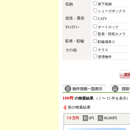
収納
床下収納
シューズボックス
放送・通信
CATV
ｾｷｭﾘﾃｨｰ
オートロック
監視・防犯カメラ
駐車・駐輪
駐輪場有り
その他
テラス
管理物件
180件
の検索結果
（ 1 〜 15 件を表示
前の検索結果
7.9 万円
敷
0円
礼
90,000円