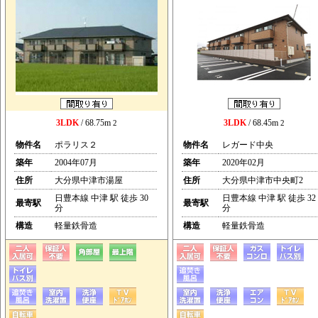
3LDK
/ 68.75m
3LDK
/ 68.45m
2
2
物件名
ポラリス２
物件名
レガード中央
築年
2004年07月
築年
2020年02月
住所
大分県中津市湯屋
住所
大分県中津市中央町2
日豊本線 中津 駅 徒歩 30
日豊本線 中津 駅 徒歩 32
最寄駅
最寄駅
分
分
構造
軽量鉄骨造
構造
軽量鉄骨造