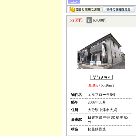
5.9 万円
礼
60,000円
3LDK
/ 66.26m
2
物件名
エルフローラB棟
築年
2006年03月
住所
大分県中津市大貞
日豊本線 中津 駅 徒歩 65
最寄駅
分
構造
軽量鉄骨造