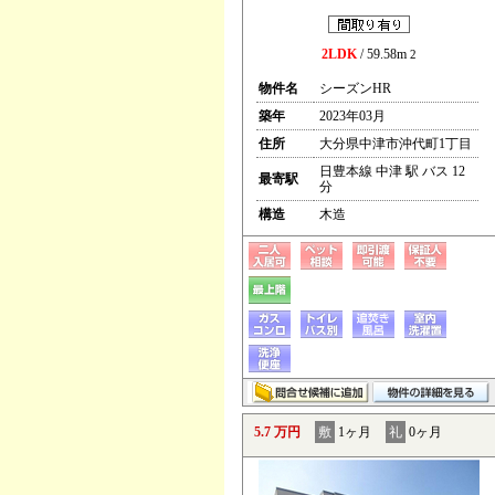
2LDK
/ 59.58m
2
物件名
シーズンHR
築年
2023年03月
住所
大分県中津市沖代町1丁目
日豊本線 中津 駅 バス 12
最寄駅
分
構造
木造
5.7 万円
敷
1ヶ月
礼
0ヶ月