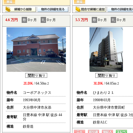
4.6 万円
敷
0ヶ月
礼
0ヶ月
5.5 万円
敷
0ヶ月
礼
0ヶ月
2LDK
/ 64.50m
3LDK
/ 64.05m
2
2
物件名
コーポアネックス
物件名
ひまわり２１
築年
1993年08月
築年
1998年03月
住所
大分県中津市永添
住所
大分県中津市豊田町
日豊本線 中津 駅 徒歩 44
最寄駅
日豊本線 中津 駅 徒歩 3
最寄駅
分
構造
鉄骨ALC
構造
鉄骨造