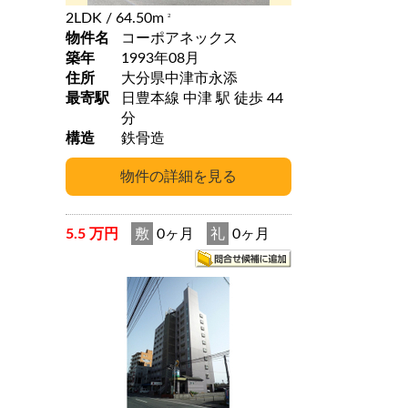
2LDK
/ 64.50m
2
物件名
コーポアネックス
築年
1993年08月
住所
大分県中津市永添
最寄駅
日豊本線 中津 駅 徒歩 44
分
構造
鉄骨造
5.5 万円
敷
0ヶ月
礼
0ヶ月