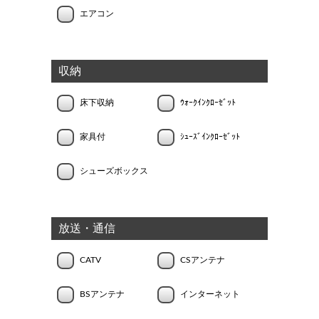
エアコン
収納
床下収納
ｳｫｰｸｲﾝｸﾛｰｾﾞｯﾄ
家具付
ｼｭｰｽﾞｲﾝｸﾛｰｾﾞｯﾄ
シューズボックス
放送・通信
CATV
CSアンテナ
BSアンテナ
インターネット