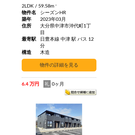
2LDK
/ 59.58m
2
物件名
シーズンHR
築年
2023年03月
住所
大分県中津市沖代町1丁
目
最寄駅
日豊本線 中津 駅 バス 12
分
構造
木造
6.4 万円
礼
0ヶ月