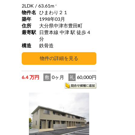
2LDK
/ 63.61m
2
物件名
ひまわり２１
築年
1998年03月
住所
大分県中津市豊田町
最寄駅
日豊本線 中津 駅 徒歩 4
分
構造
鉄骨造
6.4 万円
敷
0ヶ月
礼
60,000円