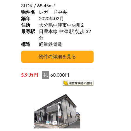
3LDK
/ 68.45m
2
物件名
レガード中央
築年
2020年02月
住所
大分県中津市中央町2
最寄駅
日豊本線 中津 駅 徒歩 32
分
構造
軽量鉄骨造
5.9 万円
礼
60,000円