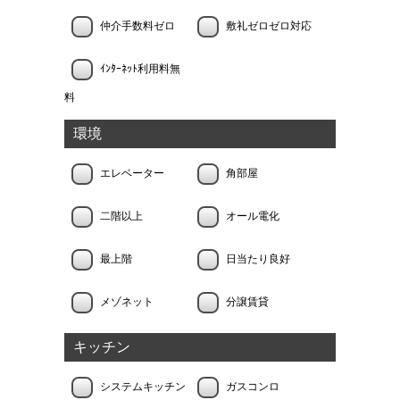
仲介手数料ゼロ
敷礼ゼロゼロ対応
ｲﾝﾀｰﾈｯﾄ利用料無
料
環境
エレベーター
角部屋
二階以上
オール電化
最上階
日当たり良好
メゾネット
分譲賃貸
キッチン
システムキッチン
ガスコンロ