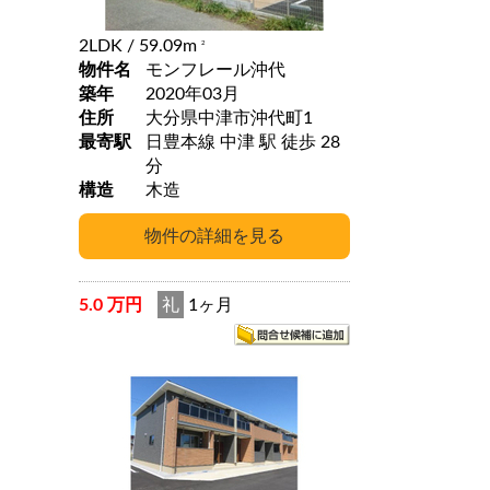
2LDK
/ 59.09m
2
物件名
モンフレール沖代
築年
2020年03月
住所
大分県中津市沖代町1
最寄駅
日豊本線 中津 駅 徒歩 28
分
構造
木造
5.0 万円
礼
1ヶ月