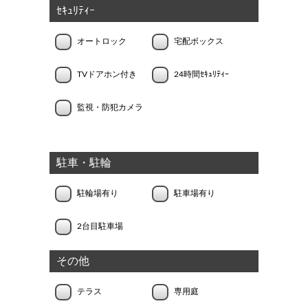
ｾｷｭﾘﾃｨｰ
オートロック
宅配ボックス
TVドアホン付き
24時間ｾｷｭﾘﾃｨｰ
監視・防犯カメラ
駐車・駐輪
駐輪場有り
駐車場有り
2台目駐車場
その他
テラス
専用庭