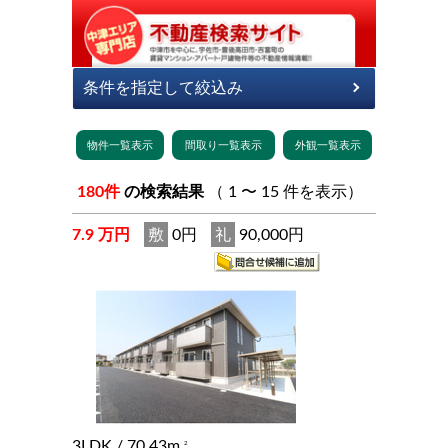
180件
の検索結果
（ 1 〜 15 件を表示）
7.9 万円
敷
0円
礼
90,000円
3LDK
/ 70.43m
2