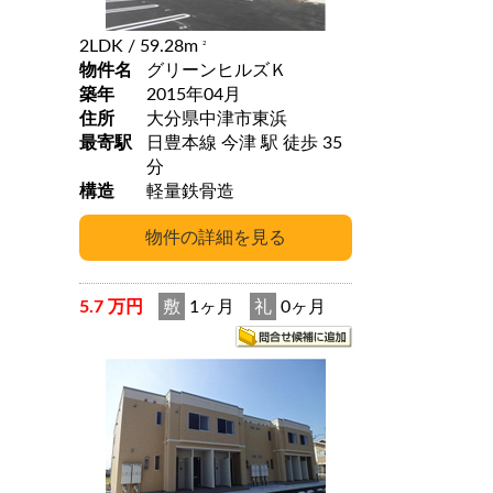
2LDK
/ 59.28m
2
物件名
グリーンヒルズＫ
築年
2015年04月
住所
大分県中津市東浜
最寄駅
日豊本線 今津 駅 徒歩 35
分
構造
軽量鉄骨造
5.7 万円
敷
1ヶ月
礼
0ヶ月