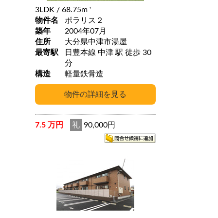
3LDK
/ 68.75m
2
物件名
ポラリス２
築年
2004年07月
住所
大分県中津市湯屋
最寄駅
日豊本線 中津 駅 徒歩 30
分
構造
軽量鉄骨造
7.5 万円
礼
90,000円