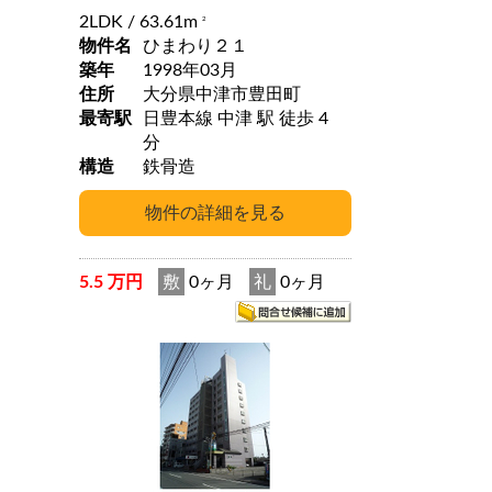
2LDK
/ 63.61m
2
物件名
ひまわり２１
築年
1998年03月
住所
大分県中津市豊田町
最寄駅
日豊本線 中津 駅 徒歩 4
分
構造
鉄骨造
5.5 万円
敷
0ヶ月
礼
0ヶ月