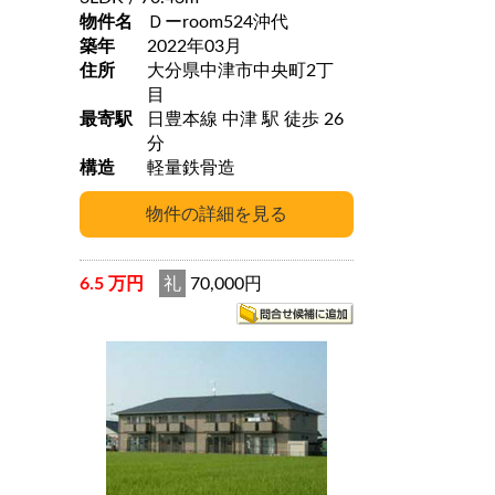
物件名
Ｄーroom524沖代
築年
2022年03月
住所
大分県中津市中央町2丁
目
最寄駅
日豊本線 中津 駅 徒歩 26
分
構造
軽量鉄骨造
6.5 万円
礼
70,000円