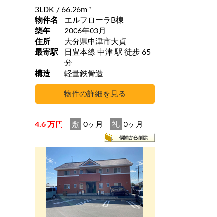
3LDK
/ 66.26m
2
物件名
エルフローラB棟
築年
2006年03月
住所
大分県中津市大貞
最寄駅
日豊本線 中津 駅 徒歩 65
分
構造
軽量鉄骨造
4.6 万円
敷
0ヶ月
礼
0ヶ月