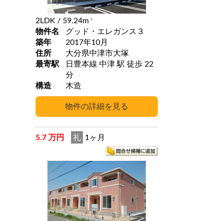
2LDK
/ 59.24m
2
物件名
グッド・エレガンス３
築年
2017年10月
住所
大分県中津市大塚
最寄駅
日豊本線 中津 駅 徒歩 22
分
構造
木造
5.7 万円
礼
1ヶ月