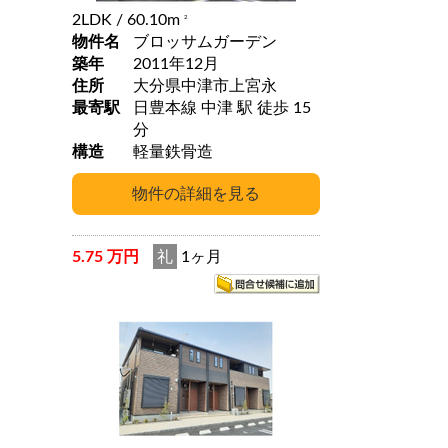
2LDK
/ 60.10m
2
物件名
ブロッサムガーデン
築年
2011年12月
住所
大分県中津市上宮永
最寄駅
日豊本線 中津 駅 徒歩 15
分
構造
軽量鉄骨造
5.75 万円
礼
1ヶ月