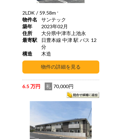
2LDK
/ 59.58m
2
物件名
サンテック
築年
2023年02月
住所
大分県中津市上池永
最寄駅
日豊本線 中津 駅 バス 12
分
構造
木造
6.5 万円
礼
70,000円