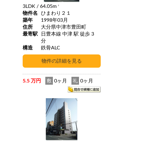
3LDK
/ 64.05m
2
物件名
ひまわり２１
築年
1998年03月
住所
大分県中津市豊田町
最寄駅
日豊本線 中津 駅 徒歩 3
分
構造
鉄骨ALC
5.5 万円
敷
0ヶ月
礼
0ヶ月