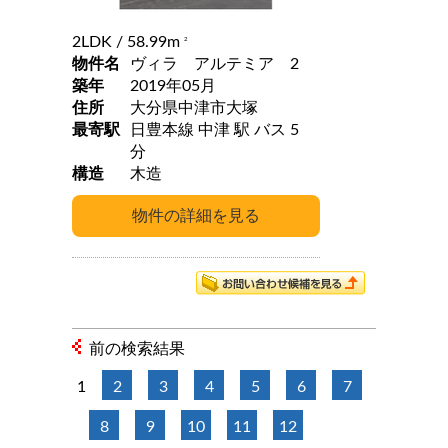
2LDK
/ 58.99m
2
物件名
ヴィラ アルテミア 2
築年
2019年05月
住所
大分県中津市大塚
最寄駅
日豊本線 中津 駅 バス 5
分
構造
木造
前の検索結果
1
2
3
4
5
6
7
8
9
10
11
12