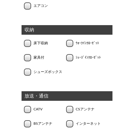
エアコン
収納
床下収納
ｳｫｰｸｲﾝｸﾛｰｾﾞｯﾄ
家具付
ｼｭｰｽﾞｲﾝｸﾛｰｾﾞｯﾄ
シューズボックス
放送・通信
CATV
CSアンテナ
BSアンテナ
インターネット