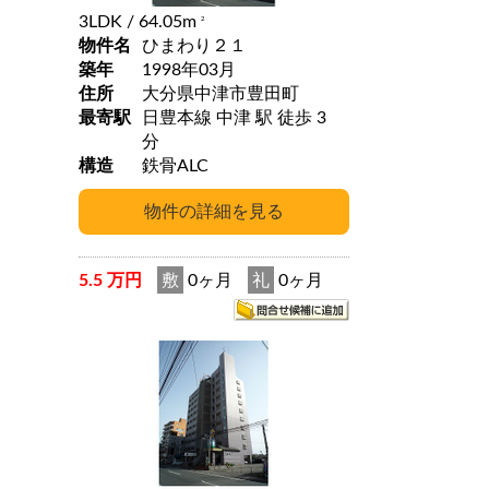
3LDK
/ 64.05m
2
物件名
ひまわり２１
築年
1998年03月
住所
大分県中津市豊田町
最寄駅
日豊本線 中津 駅 徒歩 3
分
構造
鉄骨ALC
5.5 万円
敷
0ヶ月
礼
0ヶ月