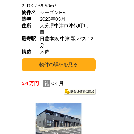
2LDK
/ 59.58m
2
物件名
シーズンHR
築年
2023年03月
住所
大分県中津市沖代町1丁
目
最寄駅
日豊本線 中津 駅 バス 12
分
構造
木造
6.4 万円
礼
0ヶ月