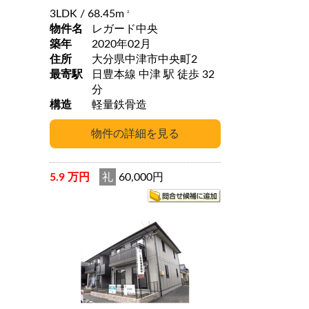
3LDK
/ 68.45m
2
物件名
レガード中央
築年
2020年02月
住所
大分県中津市中央町2
最寄駅
日豊本線 中津 駅 徒歩 32
分
構造
軽量鉄骨造
5.9 万円
礼
60,000円