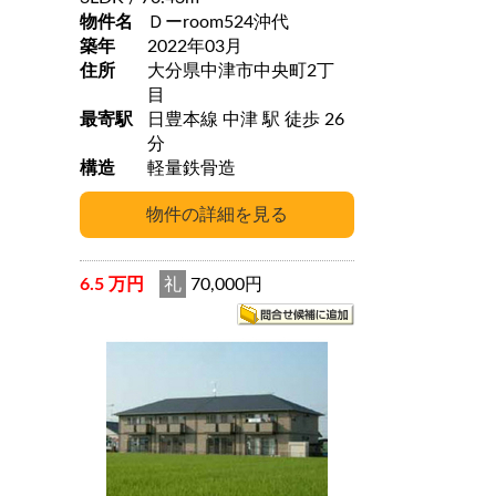
物件名
Ｄーroom524沖代
築年
2022年03月
住所
大分県中津市中央町2丁
目
最寄駅
日豊本線 中津 駅 徒歩 26
分
構造
軽量鉄骨造
6.5 万円
礼
70,000円