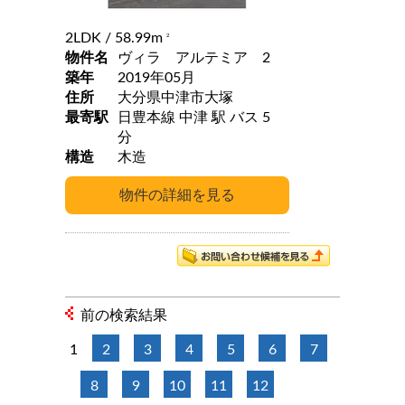
2LDK
/ 58.99m
2
物件名
ヴィラ アルテミア 2
築年
2019年05月
住所
大分県中津市大塚
最寄駅
日豊本線 中津 駅 バス 5
分
構造
木造
前の検索結果
1
2
3
4
5
6
7
8
9
10
11
12