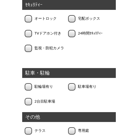
ｾｷｭﾘﾃｨｰ
オートロック
宅配ボックス
TVドアホン付き
24時間ｾｷｭﾘﾃｨｰ
監視・防犯カメラ
駐車・駐輪
駐輪場有り
駐車場有り
2台目駐車場
その他
テラス
専用庭