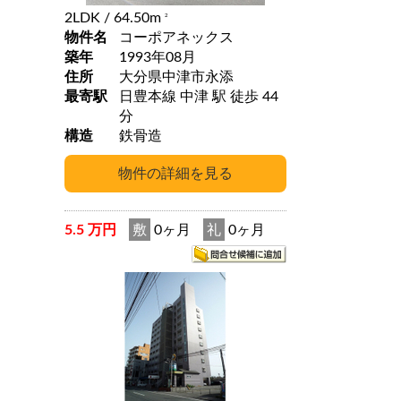
2LDK
/ 64.50m
2
物件名
コーポアネックス
築年
1993年08月
住所
大分県中津市永添
最寄駅
日豊本線 中津 駅 徒歩 44
分
構造
鉄骨造
5.5 万円
敷
0ヶ月
礼
0ヶ月