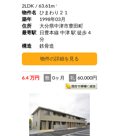
2LDK
/ 63.61m
2
物件名
ひまわり２１
築年
1998年03月
住所
大分県中津市豊田町
最寄駅
日豊本線 中津 駅 徒歩 4
分
構造
鉄骨造
6.4 万円
敷
0ヶ月
礼
60,000円