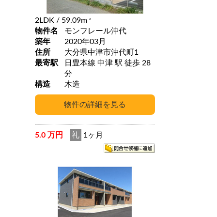
2LDK
/ 59.09m
2
物件名
モンフレール沖代
築年
2020年03月
住所
大分県中津市沖代町1
最寄駅
日豊本線 中津 駅 徒歩 28
分
構造
木造
5.0 万円
礼
1ヶ月