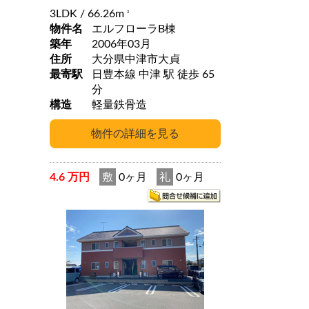
3LDK
/ 66.26m
2
物件名
エルフローラB棟
築年
2006年03月
住所
大分県中津市大貞
最寄駅
日豊本線 中津 駅 徒歩 65
分
構造
軽量鉄骨造
4.6 万円
敷
0ヶ月
礼
0ヶ月