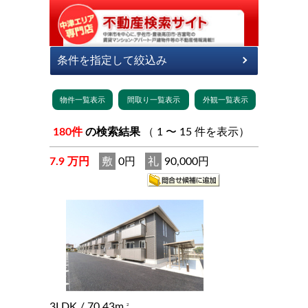
180件
の検索結果
（ 1 〜 15 件を表示）
7.9 万円
敷
0円
礼
90,000円
3LDK
/ 70.43m
2