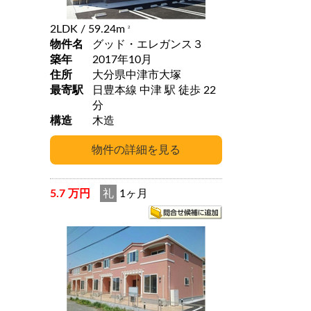
2LDK
/ 59.24m
2
物件名
グッド・エレガンス３
築年
2017年10月
住所
大分県中津市大塚
最寄駅
日豊本線 中津 駅 徒歩 22
分
構造
木造
5.7 万円
礼
1ヶ月