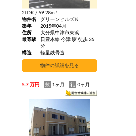
2LDK
/ 59.28m
2
物件名
グリーンヒルズＫ
築年
2015年04月
住所
大分県中津市東浜
最寄駅
日豊本線 今津 駅 徒歩 35
分
構造
軽量鉄骨造
5.7 万円
敷
1ヶ月
礼
0ヶ月