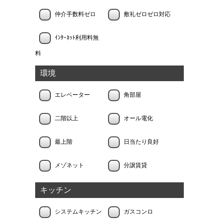
仲介手数料ゼロ
敷礼ゼロゼロ対応
ｲﾝﾀｰﾈｯﾄ利用料無
料
環境
エレベーター
角部屋
二階以上
オール電化
最上階
日当たり良好
メゾネット
分譲賃貸
キッチン
システムキッチン
ガスコンロ