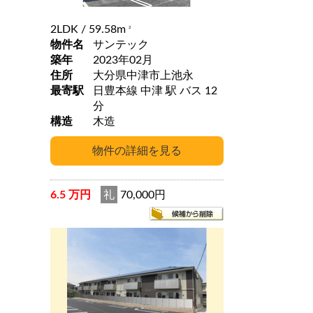
2LDK
/ 59.58m
2
物件名
サンテック
築年
2023年02月
住所
大分県中津市上池永
最寄駅
日豊本線 中津 駅 バス 12
分
構造
木造
6.5 万円
礼
70,000円