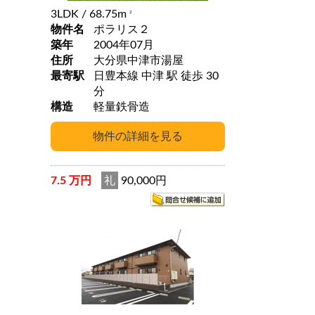
3LDK
/ 68.75m
2
物件名
ポラリス２
築年
2004年07月
住所
大分県中津市湯屋
最寄駅
日豊本線 中津 駅 徒歩 30
分
構造
軽量鉄骨造
7.5 万円
礼
90,000円