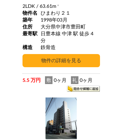
2LDK
/ 63.61m
2
物件名
ひまわり２１
築年
1998年03月
住所
大分県中津市豊田町
最寄駅
日豊本線 中津 駅 徒歩 4
分
構造
鉄骨造
5.5 万円
敷
0ヶ月
礼
0ヶ月