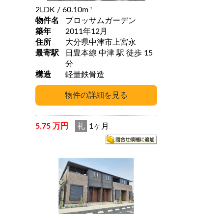
2LDK
/ 60.10m
2
物件名
ブロッサムガーデン
築年
2011年12月
住所
大分県中津市上宮永
最寄駅
日豊本線 中津 駅 徒歩 15
分
構造
軽量鉄骨造
5.75 万円
礼
1ヶ月