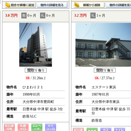
3.0 万円
敷
0ヶ月
礼
0ヶ月
3.2 万円
礼
1ヶ月
1R
/ 31.26m
1K
/ 27.37m
2
2
物件名
ひまわり２１
物件名
エステート東浜
築年
1998年03月
築年
1987年01月
住所
大分県中津市豊田町
住所
大分県中津市東浜
最寄駅
日豊本線 中津 駅 徒歩 3分
日豊本線 中津 駅 徒歩 35
最寄駅
分
構造
鉄骨ALC
構造
鉄骨造