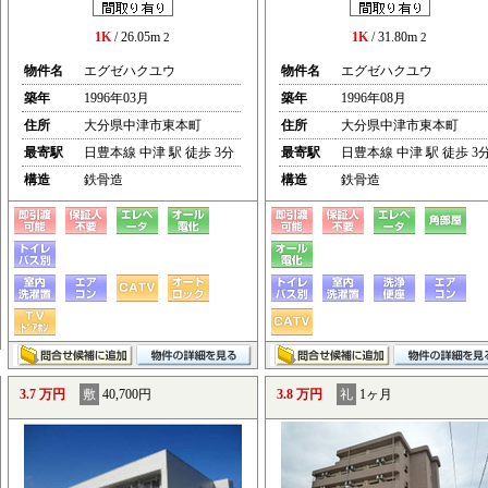
1K
/ 26.05m
1K
/ 31.80m
2
2
物件名
エグゼハクユウ
物件名
エグゼハクユウ
築年
1996年03月
築年
1996年08月
住所
大分県中津市東本町
住所
大分県中津市東本町
最寄駅
日豊本線 中津 駅 徒歩 3分
最寄駅
日豊本線 中津 駅 徒歩 3
構造
鉄骨造
構造
鉄骨造
3.7 万円
敷
40,700円
3.8 万円
礼
1ヶ月