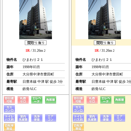
1R
/ 31.26m
1R
/ 31.26m
2
2
物件名
ひまわり２１
物件名
ひまわり２１
築年
1998年03月
築年
1998年03月
住所
大分県中津市豊田町
住所
大分県中津市豊田町
最寄駅
日豊本線 中津 駅 徒歩 3分
最寄駅
日豊本線 中津 駅 徒歩 3
構造
鉄骨ALC
構造
鉄骨ALC