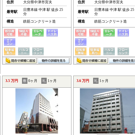
住所
大分県中津市宮夫
住所
大分県中津市宮夫
日豊本線 中津 駅 徒歩 25
日豊本線 中津 駅 徒歩 25
最寄駅
最寄駅
分
分
構造
鉄筋コンクリート造
構造
鉄筋コンクリート造
3.5 万円
敷
0ヶ月
礼
1ヶ月
3.6 万円
礼
1ヶ月