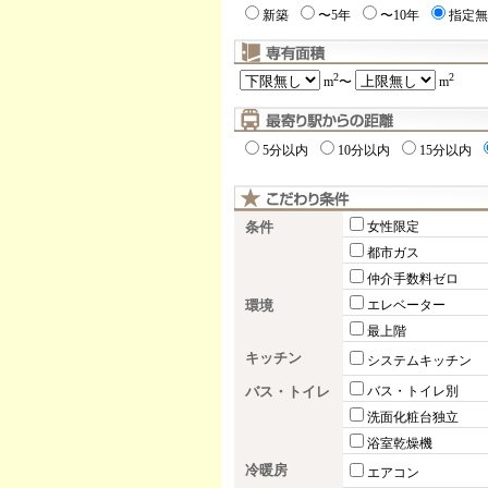
新築
〜5年
〜10年
指定無
2
2
m
〜
m
5分以内
10分以内
15分以内
条件
女性限定
都市ガス
仲介手数料ゼロ
環境
エレベーター
最上階
キッチン
システムキッチン
バス・トイレ
バス・トイレ別
洗面化粧台独立
浴室乾燥機
冷暖房
エアコン