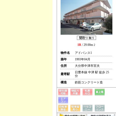
1R
/ 29.00m
2
物件名
アドバンス1
築年
1993年04月
住所
大分県中津市宮夫
日豊本線 中津 駅 徒歩 25
最寄駅
分
構造
鉄筋コンクリート造