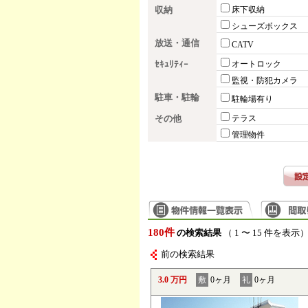
収納
床下収納
シューズボックス
放送・通信
CATV
ｾｷｭﾘﾃｨｰ
オートロック
監視・防犯カメラ
駐車・駐輪
駐輪場有り
その他
テラス
管理物件
180件
の検索結果
（ 1 〜 15 件を表示
前の検索結果
3.0 万円
敷
0ヶ月
礼
0ヶ月