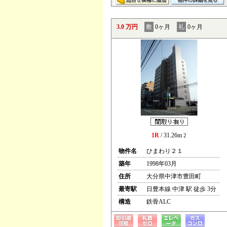
3.0 万円
敷
0ヶ月
礼
0ヶ月
1R
/ 31.26m
2
物件名
ひまわり２１
築年
1998年03月
住所
大分県中津市豊田町
最寄駅
日豊本線 中津 駅 徒歩 3分
構造
鉄骨ALC