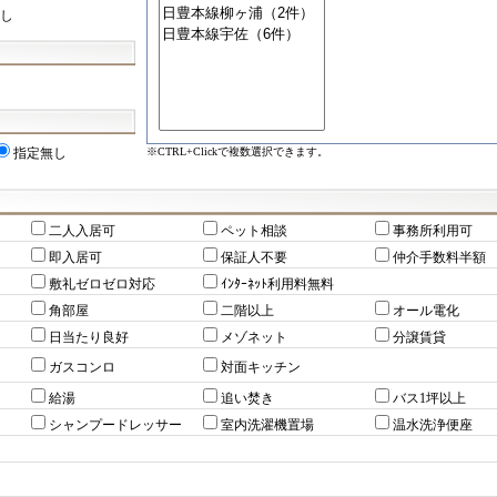
し
※CTRL+Clickで複数選択できます。
指定無し
二人入居可
ペット相談
事務所利用可
即入居可
保証人不要
仲介手数料半額
敷礼ゼロゼロ対応
ｲﾝﾀｰﾈｯﾄ利用料無料
角部屋
二階以上
オール電化
日当たり良好
メゾネット
分譲賃貸
ガスコンロ
対面キッチン
給湯
追い焚き
バス1坪以上
シャンプードレッサー
室内洗濯機置場
温水洗浄便座