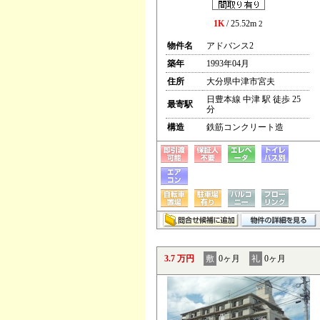
1K
/ 25.52m
2
物件名
アドバンス2
築年
1993年04月
住所
大分県中津市宮夫
日豊本線 中津 駅 徒歩 25
最寄駅
分
構造
鉄筋コンクリート造
3.7 万円
敷
0ヶ月
礼
0ヶ月