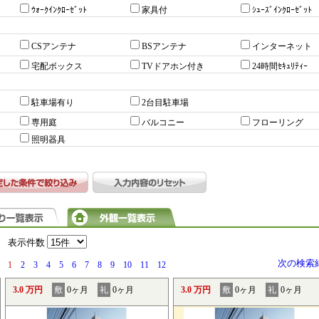
ｳｫｰｸｲﾝｸﾛｰｾﾞｯﾄ
家具付
ｼｭｰｽﾞｲﾝｸﾛｰｾﾞｯﾄ
CSアンテナ
BSアンテナ
インターネット
宅配ボックス
TVドアホン付き
24時間ｾｷｭﾘﾃｨｰ
駐車場有り
2台目駐車場
専用庭
バルコニー
フローリング
照明器具
）
表示件数
次の検索
1
2
3
4
5
6
7
8
9
10
11
12
3.0 万円
敷
0ヶ月
礼
0ヶ月
3.0 万円
敷
0ヶ月
礼
0ヶ月