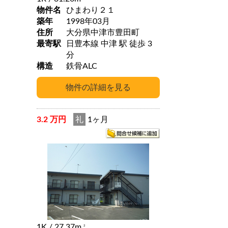
物件名
ひまわり２１
築年
1998年03月
住所
大分県中津市豊田町
最寄駅
日豊本線 中津 駅 徒歩 3
分
構造
鉄骨ALC
3.2 万円
礼
1ヶ月
1K
/ 27.37m
2