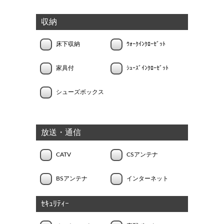
収納
床下収納
ｳｫｰｸｲﾝｸﾛｰｾﾞｯﾄ
家具付
ｼｭｰｽﾞｲﾝｸﾛｰｾﾞｯﾄ
シューズボックス
放送・通信
CATV
CSアンテナ
BSアンテナ
インターネット
ｾｷｭﾘﾃｨｰ