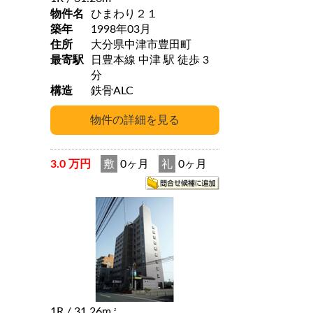
物件名
ひまわり２１
築年
1998年03月
住所
大分県中津市豊田町
最寄駅
日豊本線 中津 駅 徒歩 3
分
構造
鉄骨ALC
3.0 万円
敷
0ヶ月
礼
0ヶ月
1R
/ 31.26m
2