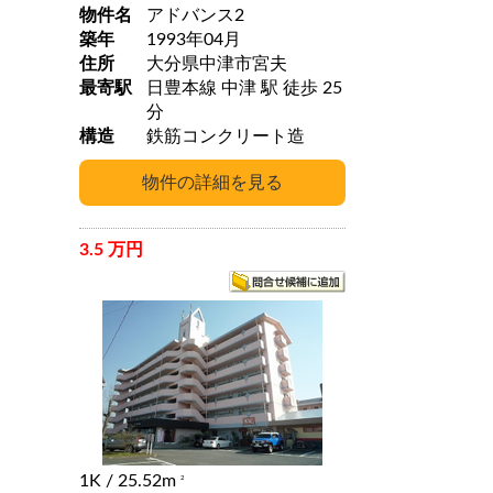
物件名
アドバンス2
築年
1993年04月
住所
大分県中津市宮夫
最寄駅
日豊本線 中津 駅 徒歩 25
分
構造
鉄筋コンクリート造
3.5 万円
1K
/ 25.52m
2