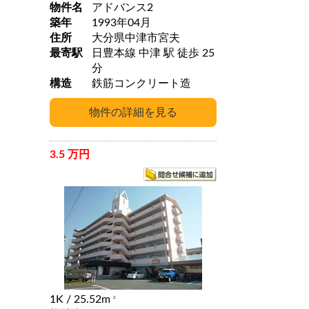
物件名
アドバンス2
築年
1993年04月
住所
大分県中津市宮夫
最寄駅
日豊本線 中津 駅 徒歩 25
分
構造
鉄筋コンクリート造
3.5 万円
1K
/ 25.52m
2