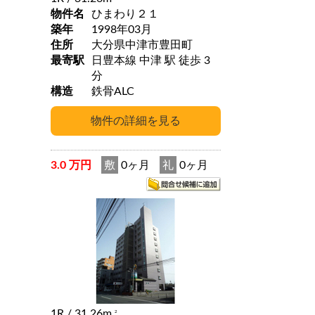
物件名
ひまわり２１
築年
1998年03月
住所
大分県中津市豊田町
最寄駅
日豊本線 中津 駅 徒歩 3
分
構造
鉄骨ALC
3.0 万円
敷
0ヶ月
礼
0ヶ月
1R
/ 31.26m
2