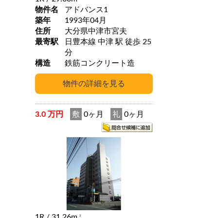
物件名
アドバンス1
築年
1993年04月
住所
大分県中津市宮夫
最寄駅
日豊本線 中津 駅 徒歩 25
分
構造
鉄筋コンクリート造
3.0 万円
敷
0ヶ月
礼
0ヶ月
1R
/ 31.26m
2