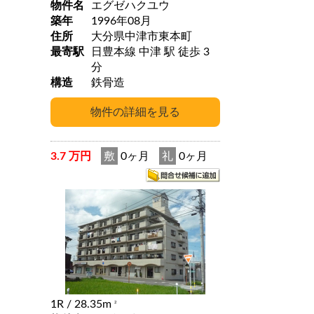
物件名
エグゼハクユウ
築年
1996年08月
住所
大分県中津市東本町
最寄駅
日豊本線 中津 駅 徒歩 3
分
構造
鉄骨造
3.7 万円
敷
0ヶ月
礼
0ヶ月
1R
/ 28.35m
2