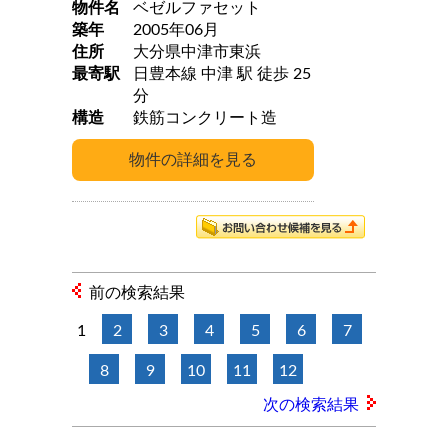
物件名
ベゼルファセット
築年
2005年06月
住所
大分県中津市東浜
最寄駅
日豊本線 中津 駅 徒歩 25
分
構造
鉄筋コンクリート造
前の検索結果
1
2
3
4
5
6
7
8
9
10
11
12
次の検索結果