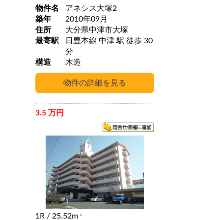
物件名
アネシス大塚2
築年
2010年09月
住所
大分県中津市大塚
最寄駅
日豊本線 中津 駅 徒歩 30
分
構造
木造
3.5 万円
1R
/ 25.52m
2