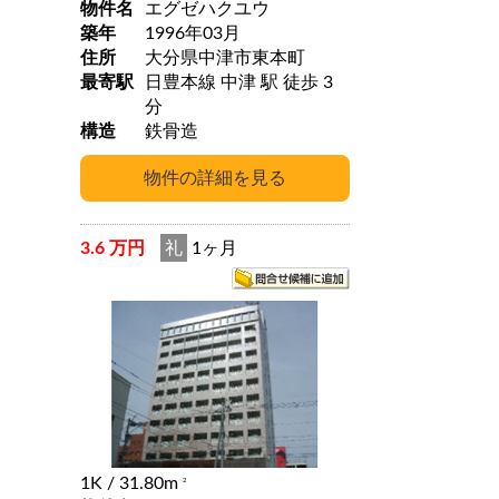
物件名
エグゼハクユウ
築年
1996年03月
住所
大分県中津市東本町
最寄駅
日豊本線 中津 駅 徒歩 3
分
構造
鉄骨造
3.6 万円
礼
1ヶ月
1K
/ 31.80m
2