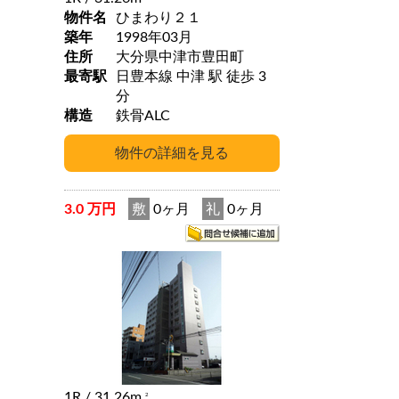
物件名
ひまわり２１
築年
1998年03月
住所
大分県中津市豊田町
最寄駅
日豊本線 中津 駅 徒歩 3
分
構造
鉄骨ALC
3.0 万円
敷
0ヶ月
礼
0ヶ月
1R
/ 31.26m
2