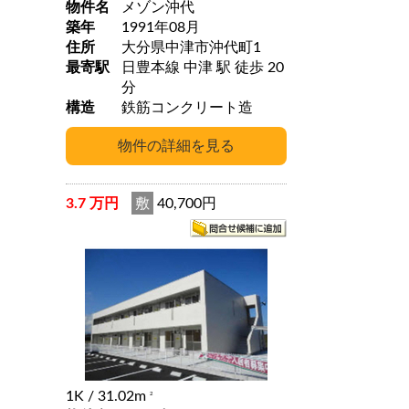
物件名
メゾン沖代
築年
1991年08月
住所
大分県中津市沖代町1
最寄駅
日豊本線 中津 駅 徒歩 20
分
構造
鉄筋コンクリート造
3.7 万円
敷
40,700円
1K
/ 31.02m
2