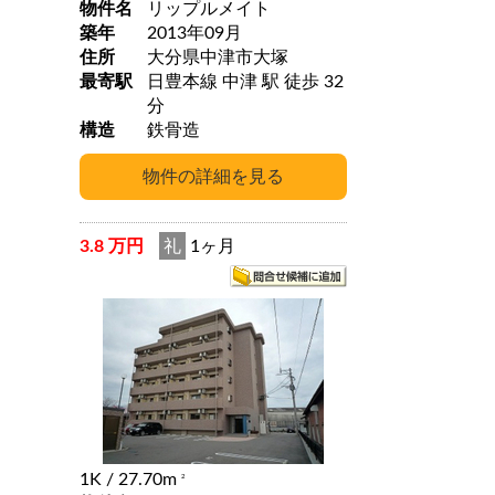
物件名
リップルメイト
築年
2013年09月
住所
大分県中津市大塚
最寄駅
日豊本線 中津 駅 徒歩 32
分
構造
鉄骨造
3.8 万円
礼
1ヶ月
1K
/ 27.70m
2