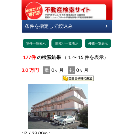
177件
の検索結果
（ 1 〜 15 件を表示）
3.0 万円
敷
0ヶ月
礼
0ヶ月
1R
/ 29.00m
2