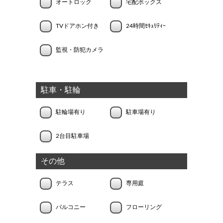
オートロック
宅配ボックス
TVドアホン付き
24時間ｾｷｭﾘﾃｨｰ
監視・防犯カメラ
駐車・駐輪
駐輪場有り
駐車場有り
2台目駐車場
その他
テラス
専用庭
バルコニー
フローリング