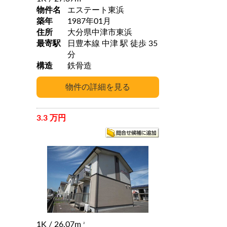
物件名
エステート東浜
築年
1987年01月
住所
大分県中津市東浜
最寄駅
日豊本線 中津 駅 徒歩 35
分
構造
鉄骨造
3.3 万円
1K
/ 26.07m
2