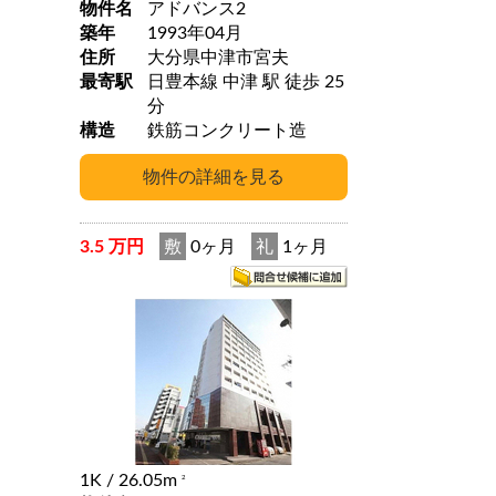
物件名
アドバンス2
築年
1993年04月
住所
大分県中津市宮夫
最寄駅
日豊本線 中津 駅 徒歩 25
分
構造
鉄筋コンクリート造
3.5 万円
敷
0ヶ月
礼
1ヶ月
1K
/ 26.05m
2