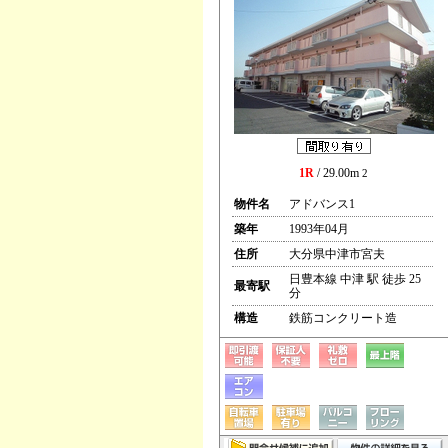
1R
/ 29.00m
2
物件名
アドバンス1
築年
1993年04月
住所
大分県中津市宮夫
日豊本線 中津 駅 徒歩 25
最寄駅
分
構造
鉄筋コンクリート造