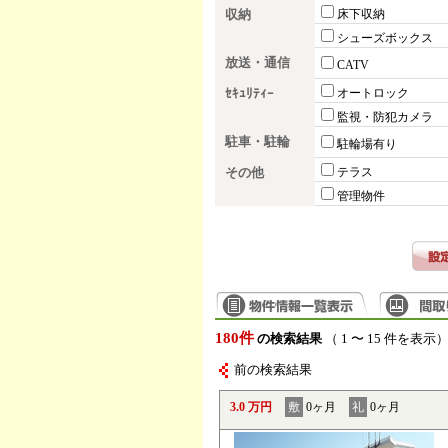
収納
床下収納
シューズボックス
放送・通信
CATV
ｾｷｭﾘﾃｨｰ
オートロック
監視・防犯カメラ
駐車・駐輪
駐輪場有り
その他
テラス
管理物件
180件
の検索結果
（ 1 〜 15 件を表示
前の検索結果
3.0 万円
敷
0ヶ月
礼
0ヶ月