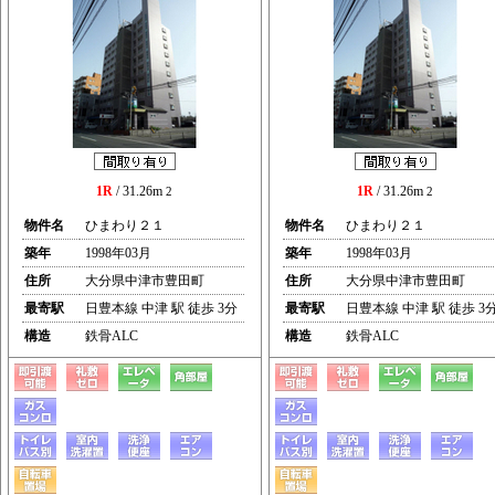
1R
/ 31.26m
1R
/ 31.26m
2
2
物件名
ひまわり２１
物件名
ひまわり２１
築年
1998年03月
築年
1998年03月
住所
大分県中津市豊田町
住所
大分県中津市豊田町
最寄駅
日豊本線 中津 駅 徒歩 3分
最寄駅
日豊本線 中津 駅 徒歩 3
構造
鉄骨ALC
構造
鉄骨ALC