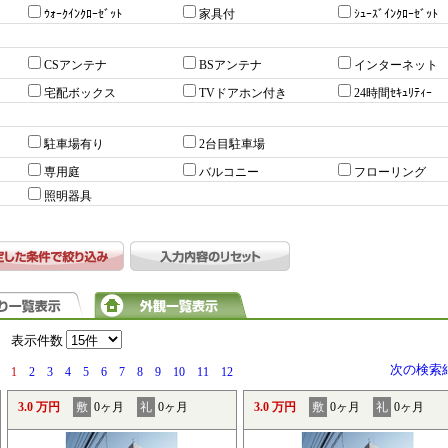
ｳｫｰｸｲﾝｸﾛｰｾﾞｯﾄ
家具付
ｼｭｰｽﾞｲﾝｸﾛｰｾﾞｯﾄ
CSアンテナ
BSアンテナ
インターネット
宅配ボックス
TVドアホン付き
24時間ｾｷｭﾘﾃｨｰ
駐車場有り
2台目駐車場
専用庭
バルコニー
フローリング
照明器具
）
表示件数
次の検索
1
2
3
4
5
6
7
8
9
10
11
12
3.0 万円
敷
0ヶ月
礼
0ヶ月
3.0 万円
敷
0ヶ月
礼
0ヶ月