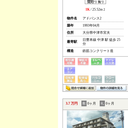
1K
/ 25.52m
2
物件名
アドバンス2
築年
1993年04月
住所
大分県中津市宮夫
日豊本線 中津 駅 徒歩 25
最寄駅
分
構造
鉄筋コンクリート造
3.7 万円
敷
0ヶ月
礼
0ヶ月