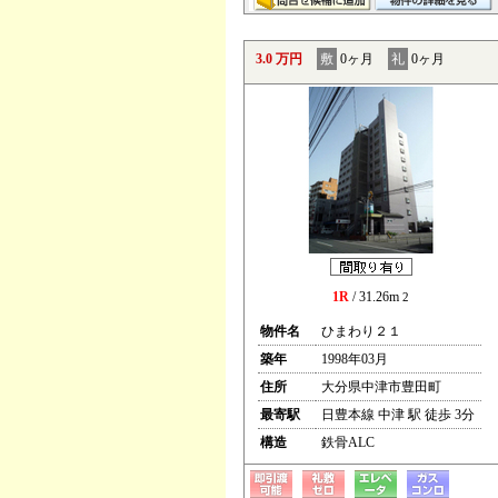
3.0 万円
敷
0ヶ月
礼
0ヶ月
1R
/ 31.26m
2
物件名
ひまわり２１
築年
1998年03月
住所
大分県中津市豊田町
最寄駅
日豊本線 中津 駅 徒歩 3分
構造
鉄骨ALC