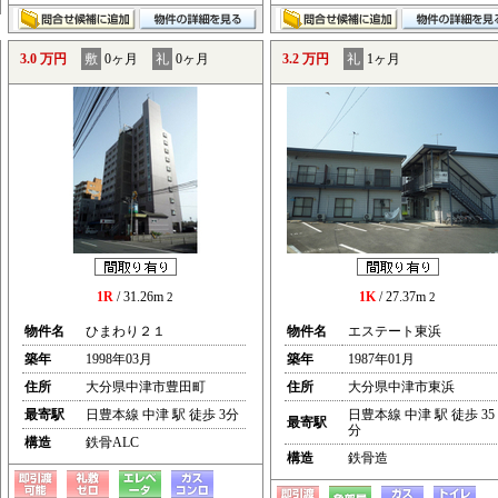
3.0 万円
敷
0ヶ月
礼
0ヶ月
3.2 万円
礼
1ヶ月
1R
/ 31.26m
1K
/ 27.37m
2
2
物件名
ひまわり２１
物件名
エステート東浜
築年
1998年03月
築年
1987年01月
住所
大分県中津市豊田町
住所
大分県中津市東浜
最寄駅
日豊本線 中津 駅 徒歩 3分
日豊本線 中津 駅 徒歩 35
最寄駅
分
構造
鉄骨ALC
構造
鉄骨造