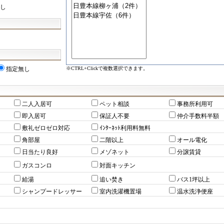
し
※CTRL+Clickで複数選択できます。
指定無し
二人入居可
ペット相談
事務所利用可
即入居可
保証人不要
仲介手数料半額
敷礼ゼロゼロ対応
ｲﾝﾀｰﾈｯﾄ利用料無料
角部屋
二階以上
オール電化
日当たり良好
メゾネット
分譲賃貸
ガスコンロ
対面キッチン
給湯
追い焚き
バス1坪以上
シャンプードレッサー
室内洗濯機置場
温水洗浄便座