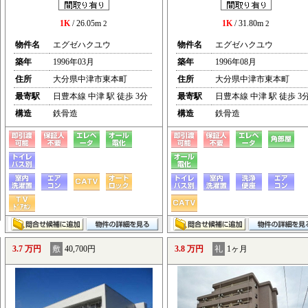
1K
/ 26.05m
1K
/ 31.80m
2
2
物件名
エグゼハクユウ
物件名
エグゼハクユウ
築年
1996年03月
築年
1996年08月
住所
大分県中津市東本町
住所
大分県中津市東本町
最寄駅
日豊本線 中津 駅 徒歩 3分
最寄駅
日豊本線 中津 駅 徒歩 3
構造
鉄骨造
構造
鉄骨造
3.7 万円
敷
40,700円
3.8 万円
礼
1ヶ月