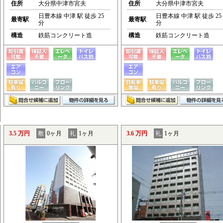
住所
大分県中津市宮夫
住所
大分県中津市宮夫
日豊本線 中津 駅 徒歩 25
日豊本線 中津 駅 徒歩 25
最寄駅
最寄駅
分
分
構造
鉄筋コンクリート造
構造
鉄筋コンクリート造
3.5 万円
敷
0ヶ月
礼
1ヶ月
3.6 万円
礼
1ヶ月