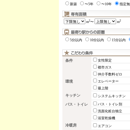
新築
〜5年
〜10年
指定無
2
2
m
〜
m
5分以内
10分以内
15分以内
条件
女性限定
都市ガス
仲介手数料ゼロ
環境
エレベーター
最上階
キッチン
システムキッチン
バス・トイレ
バス・トイレ別
洗面化粧台独立
浴室乾燥機
冷暖房
エアコン