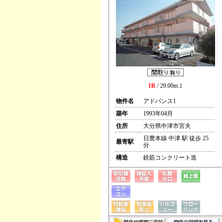
1R
/ 29.00m
2
物件名
アドバンス1
築年
1993年04月
住所
大分県中津市宮夫
日豊本線 中津 駅 徒歩 25
最寄駅
分
構造
鉄筋コンクリート造