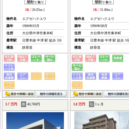
1K
/ 26.05m
1K
/ 31.80m
2
2
物件名
エグゼハクユウ
物件名
エグゼハクユウ
築年
1996年03月
築年
1996年08月
住所
大分県中津市東本町
住所
大分県中津市東本町
最寄駅
日豊本線 中津 駅 徒歩 3分
最寄駅
日豊本線 中津 駅 徒歩 3
構造
鉄骨造
構造
鉄骨造
3.7 万円
敷
40,700円
3.8 万円
礼
1ヶ月