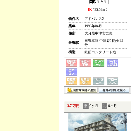
1K
/ 25.52m
2
物件名
アドバンス2
築年
1993年04月
住所
大分県中津市宮夫
日豊本線 中津 駅 徒歩 25
最寄駅
分
構造
鉄筋コンクリート造
3.7 万円
敷
0ヶ月
礼
0ヶ月