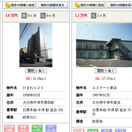
3.0 万円
敷
0ヶ月
礼
0ヶ月
3.2 万円
礼
1ヶ月
1R
/ 31.26m
1K
/ 27.37m
2
2
物件名
ひまわり２１
物件名
エステート東浜
築年
1998年03月
築年
1987年01月
住所
大分県中津市豊田町
住所
大分県中津市東浜
最寄駅
日豊本線 中津 駅 徒歩 3分
日豊本線 中津 駅 徒歩 35
最寄駅
分
構造
鉄骨ALC
構造
鉄骨造