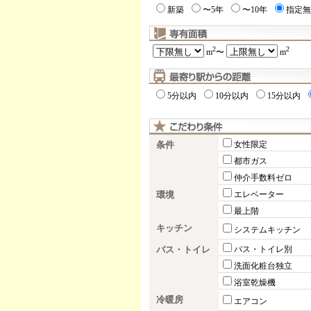
新築
〜5年
〜10年
指定無
2
2
m
〜
m
5分以内
10分以内
15分以内
条件
女性限定
都市ガス
仲介手数料ゼロ
環境
エレベーター
最上階
キッチン
システムキッチン
バス・トイレ
バス・トイレ別
洗面化粧台独立
浴室乾燥機
冷暖房
エアコン