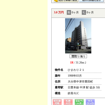
3.0 万円
敷
0ヶ月
礼
0ヶ月
1R
/ 31.26m
2
物件名
ひまわり２１
築年
1998年03月
住所
大分県中津市豊田町
最寄駅
日豊本線 中津 駅 徒歩 3分
構造
鉄骨ALC