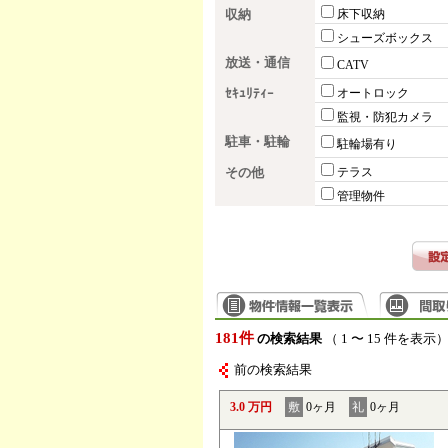
収納
床下収納
シューズボックス
放送・通信
CATV
ｾｷｭﾘﾃｨｰ
オートロック
監視・防犯カメラ
駐車・駐輪
駐輪場有り
その他
テラス
管理物件
181件
の検索結果
（ 1 〜 15 件を表示
前の検索結果
3.0 万円
敷
0ヶ月
礼
0ヶ月