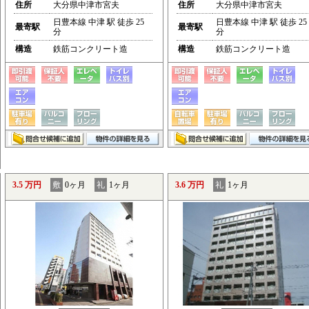
住所
大分県中津市宮夫
住所
大分県中津市宮夫
日豊本線 中津 駅 徒歩 25
日豊本線 中津 駅 徒歩 25
最寄駅
最寄駅
分
分
構造
鉄筋コンクリート造
構造
鉄筋コンクリート造
3.5 万円
敷
0ヶ月
礼
1ヶ月
3.6 万円
礼
1ヶ月