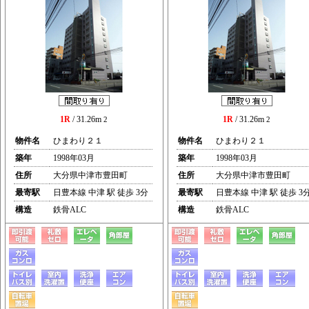
1R
/ 31.26m
1R
/ 31.26m
2
2
物件名
ひまわり２１
物件名
ひまわり２１
築年
1998年03月
築年
1998年03月
住所
大分県中津市豊田町
住所
大分県中津市豊田町
最寄駅
日豊本線 中津 駅 徒歩 3分
最寄駅
日豊本線 中津 駅 徒歩 3
構造
鉄骨ALC
構造
鉄骨ALC