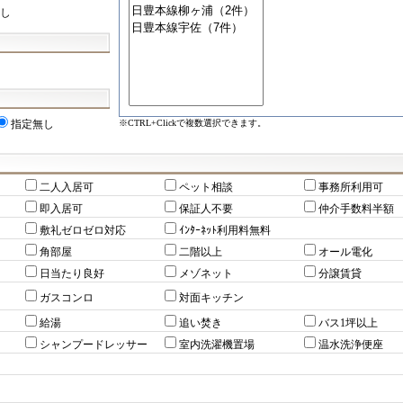
し
※CTRL+Clickで複数選択できます。
指定無し
二人入居可
ペット相談
事務所利用可
即入居可
保証人不要
仲介手数料半額
敷礼ゼロゼロ対応
ｲﾝﾀｰﾈｯﾄ利用料無料
角部屋
二階以上
オール電化
日当たり良好
メゾネット
分譲賃貸
ガスコンロ
対面キッチン
給湯
追い焚き
バス1坪以上
シャンプードレッサー
室内洗濯機置場
温水洗浄便座