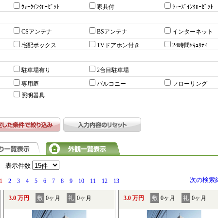
ｳｫｰｸｲﾝｸﾛｰｾﾞｯﾄ
家具付
ｼｭｰｽﾞｲﾝｸﾛｰｾﾞｯﾄ
CSアンテナ
BSアンテナ
インターネット
宅配ボックス
TVドアホン付き
24時間ｾｷｭﾘﾃｨｰ
駐車場有り
2台目駐車場
専用庭
バルコニー
フローリング
照明器具
）
表示件数
次の検索
1
2
3
4
5
6
7
8
9
10
11
12
13
3.0 万円
敷
0ヶ月
礼
0ヶ月
3.0 万円
敷
0ヶ月
礼
0ヶ月