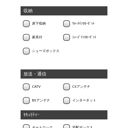
収納
床下収納
ｳｫｰｸｲﾝｸﾛｰｾﾞｯﾄ
家具付
ｼｭｰｽﾞｲﾝｸﾛｰｾﾞｯﾄ
シューズボックス
放送・通信
CATV
CSアンテナ
BSアンテナ
インターネット
ｾｷｭﾘﾃｨｰ
オートロック
宅配ボックス