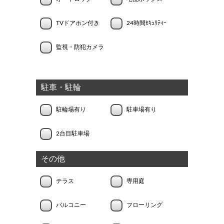
TVドアホン付き
24時間ｾｷｭﾘﾃｨｰ
監視・防犯カメラ
駐車・駐輪
駐輪場有り
駐車場有り
2台目駐車場
その他
テラス
専用庭
バルコニー
フローリング