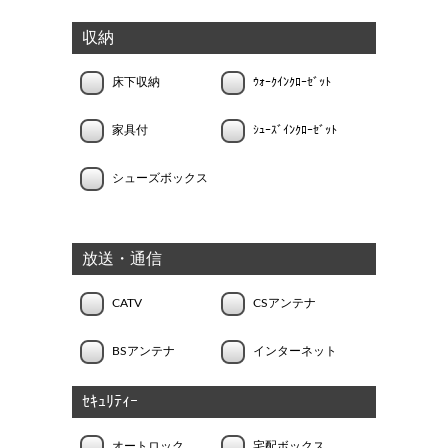
収納
床下収納
ｳｫｰｸｲﾝｸﾛｰｾﾞｯﾄ
家具付
ｼｭｰｽﾞｲﾝｸﾛｰｾﾞｯﾄ
シューズボックス
放送・通信
CATV
CSアンテナ
BSアンテナ
インターネット
ｾｷｭﾘﾃｨｰ
オートロック
宅配ボックス