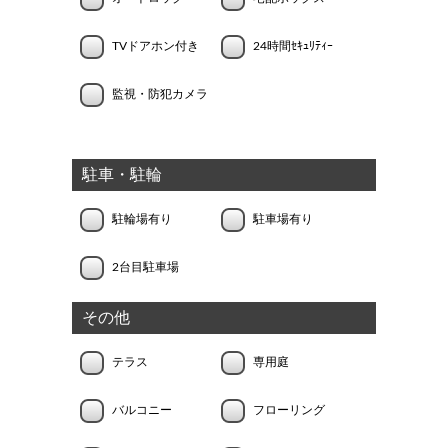
TVドアホン付き
24時間ｾｷｭﾘﾃｨｰ
監視・防犯カメラ
駐車・駐輪
駐輪場有り
駐車場有り
2台目駐車場
その他
テラス
専用庭
バルコニー
フローリング