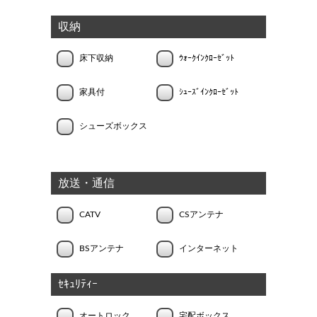
収納
床下収納
ｳｫｰｸｲﾝｸﾛｰｾﾞｯﾄ
家具付
ｼｭｰｽﾞｲﾝｸﾛｰｾﾞｯﾄ
シューズボックス
放送・通信
CATV
CSアンテナ
BSアンテナ
インターネット
ｾｷｭﾘﾃｨｰ
オートロック
宅配ボックス