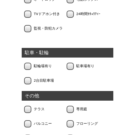
TVドアホン付き
24時間ｾｷｭﾘﾃｨｰ
監視・防犯カメラ
駐車・駐輪
駐輪場有り
駐車場有り
2台目駐車場
その他
テラス
専用庭
バルコニー
フローリング