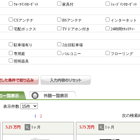
ｳｫｰｸｲﾝｸﾛｰｾﾞｯﾄ
家具付
ｼｭｰｽﾞｲﾝｸﾛｰｾﾞｯﾄ
CSアンテナ
BSアンテナ
インターネット
宅配ボックス
TVドアホン付き
24時間ｾｷｭﾘﾃｨｰ
駐車場有り
2台目駐車場
専用庭
バルコニー
フローリング
照明器具
表示件数
次の検索
1
2
5.25 万円
礼
1ヶ月
5.75 万円
礼
1ヶ月