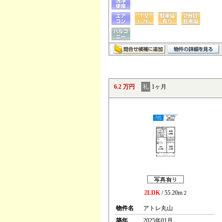
6.2 万円
礼
1ヶ月
2LDK
/ 55.20m
2
物件名
アトレ丸山
築年
2025年01月