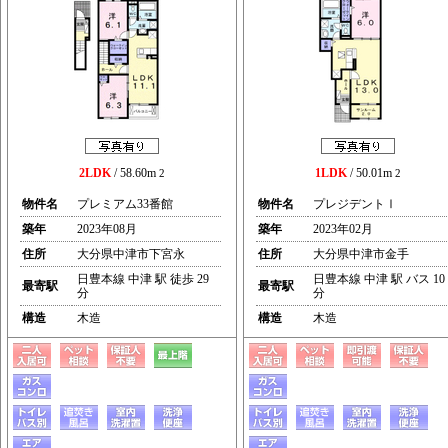
2LDK
/ 58.60m
1LDK
/ 50.01m
2
2
物件名
プレミアム33番館
物件名
プレジデントⅠ
築年
2023年08月
築年
2023年02月
住所
大分県中津市下宮永
住所
大分県中津市金手
日豊本線 中津 駅 徒歩 29
日豊本線 中津 駅 バス 10
最寄駅
最寄駅
分
分
構造
木造
構造
木造