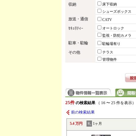
収納
床下収納
シューズボックス
放送・通信
CATV
ｾｷｭﾘﾃｨｰ
オートロック
監視・防犯カメラ
駐車・駐輪
駐輪場有り
その他
テラス
管理物件
25件
の検索結果
（ 16 〜 25 件を表示）
前の検索結果
5.4 万円
礼
1ヶ月