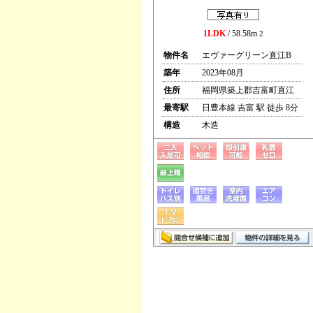
1LDK
/ 58.58m
2
物件名
エヴァーグリーン直江B
築年
2023年08月
住所
福岡県築上郡吉富町直江
最寄駅
日豊本線 吉富 駅 徒歩 8分
構造
木造