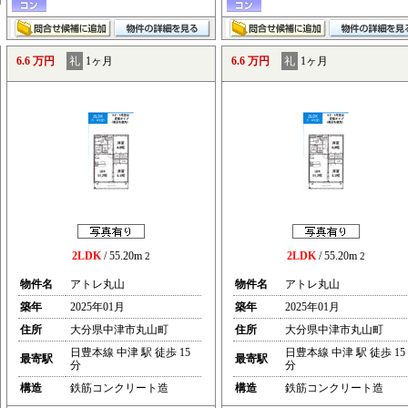
6.6 万円
礼
1ヶ月
6.6 万円
礼
1ヶ月
2LDK
/ 55.20m
2LDK
/ 55.20m
2
2
物件名
アトレ丸山
物件名
アトレ丸山
築年
2025年01月
築年
2025年01月
住所
大分県中津市丸山町
住所
大分県中津市丸山町
日豊本線 中津 駅 徒歩 15
日豊本線 中津 駅 徒歩 15
最寄駅
最寄駅
分
分
構造
鉄筋コンクリート造
構造
鉄筋コンクリート造