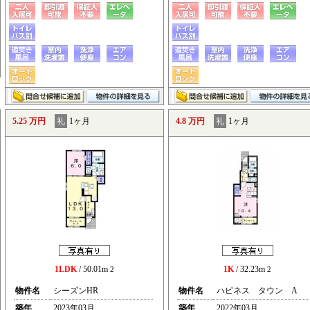
5.25 万円
礼
1ヶ月
4.8 万円
礼
1ヶ月
1LDK
/ 50.01m
1K
/ 32.23m
2
2
物件名
シーズンHR
物件名
ハピネス タウン A
築年
2023年03月
築年
2022年03月