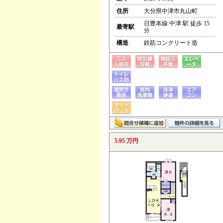
住所
大分県中津市丸山町
日豊本線 中津 駅 徒歩 15
最寄駅
分
構造
鉄筋コンクリート造
5.95 万円