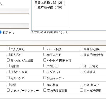
し
※CTRL+Clickで複数選択できます。
指定無し
二人入居可
ペット相談
事務所利用可
即入居可
保証人不要
仲介手数料半額
敷礼ゼロゼロ対応
ｲﾝﾀｰﾈｯﾄ利用料無料
角部屋
二階以上
オール電化
日当たり良好
メゾネット
分譲賃貸
ガスコンロ
対面キッチン
給湯
追い焚き
バス1坪以上
シャンプードレッサー
室内洗濯機置場
温水洗浄便座