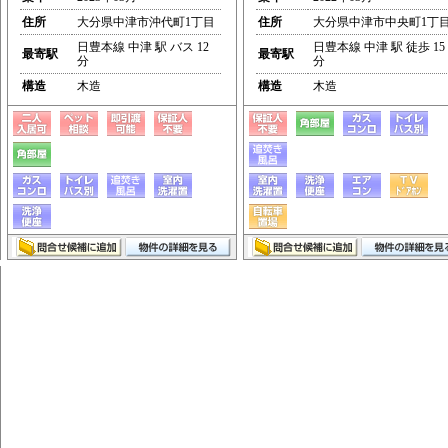
住所
大分県中津市沖代町1丁目
住所
大分県中津市中央町1丁
日豊本線 中津 駅 バス 12
日豊本線 中津 駅 徒歩 15
最寄駅
最寄駅
分
分
構造
木造
構造
木造