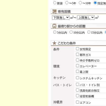
新築
〜5年
〜10年
指定無
2
2
m
〜
m
5分以内
10分以内
15分以内
条件
女性限定
都市ガス
仲介手数料ゼロ
環境
エレベーター
最上階
キッチン
システムキッチン
バス・トイレ
バス・トイレ別
洗面化粧台独立
浴室乾燥機
冷暖房
エアコン