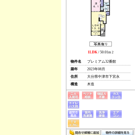
1LDK
/ 50.01m
2
物件名
プレミアム32番館
築年
2023年08月
住所
大分県中津市下宮永
構造
木造