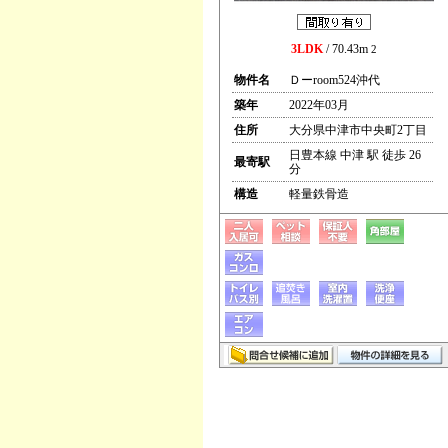
3LDK
/ 70.43m
2
物件名
Ｄーroom524沖代
築年
2022年03月
住所
大分県中津市中央町2丁目
日豊本線 中津 駅 徒歩 26
最寄駅
分
構造
軽量鉄骨造