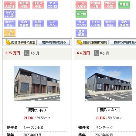
5.75 万円
礼
1ヶ月
6.4 万円
礼
0ヶ月
2LDK
/ 59.58m
2LDK
/ 59.58m
2
2
物件名
シーズンHR
物件名
サンテック
築年
2023年03月
築年
2023年02月