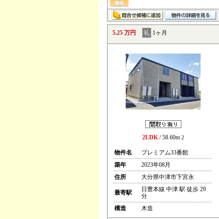
5.25 万円
礼
1ヶ月
2LDK
/ 58.60m
2
物件名
プレミアム33番館
築年
2023年08月
住所
大分県中津市下宮永
日豊本線 中津 駅 徒歩 29
最寄駅
分
構造
木造