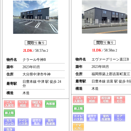
1LDK
/ 58.58m
2LDK
/ 58.57m
2
2
物件名
エヴァーグリーン直江B
物件名
クラール牛神B
築年
2023年08月
築年
2023年03月
住所
福岡県築上郡吉富町直江
住所
大分県中津市牛神
最寄駅
日豊本線 吉富 駅 徒歩 8
日豊本線 中津 駅 徒歩 24
最寄駅
分
構造
木造
構造
木造