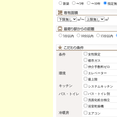
新築
〜5年
〜10年
指定無
2
2
m
〜
m
5分以内
10分以内
15分以内
条件
女性限定
都市ガス
仲介手数料ゼロ
環境
エレベーター
最上階
キッチン
システムキッチン
バス・トイレ
バス・トイレ別
洗面化粧台独立
浴室乾燥機
冷暖房
エアコン