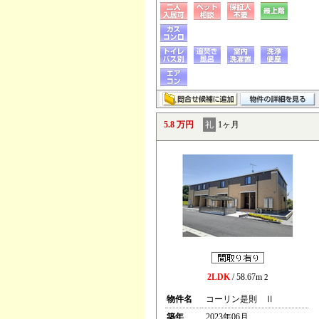
5.8 万円
礼
1ヶ月
2LDK
/ 58.67m
2
物件名
コーリン是則 Ⅱ
築年
2023年06月