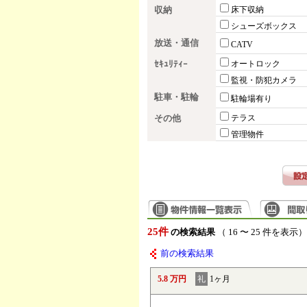
収納
床下収納
シューズボックス
放送・通信
CATV
ｾｷｭﾘﾃｨｰ
オートロック
監視・防犯カメラ
駐車・駐輪
駐輪場有り
その他
テラス
管理物件
25件
の検索結果
（ 16 〜 25 件を表示）
前の検索結果
5.8 万円
礼
1ヶ月