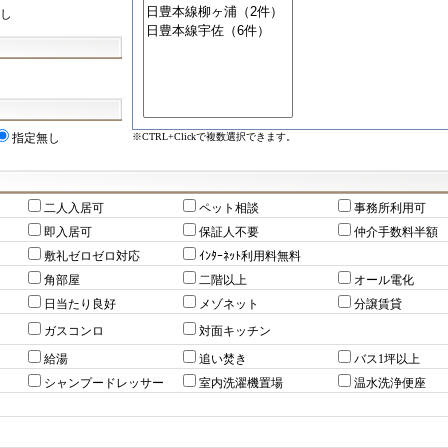
し
※CTRL+Clickで複数選択できます。
指定無し
二人入居可
ペット相談
事務所利用可
即入居可
保証人不要
仲介手数料半額
敷礼ゼロゼロ対応
ｲﾝﾀｰﾈｯﾄ利用料無料
角部屋
二階以上
オール電化
日当たり良好
メゾネット
分譲賃貸
ガスコンロ
対面キッチン
給湯
追い焚き
バス1坪以上
シャンプードレッサー
室内洗濯機置場
温水洗浄便座