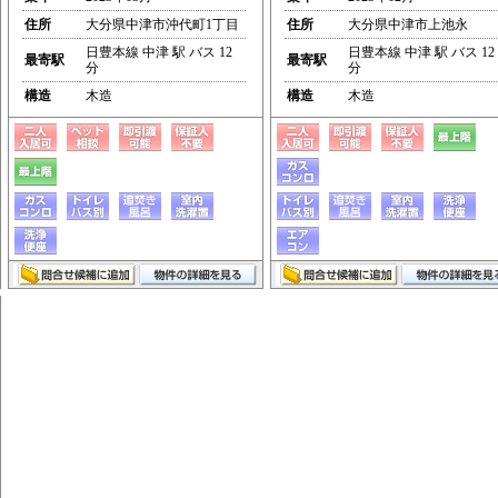
住所
大分県中津市沖代町1丁目
住所
大分県中津市上池永
日豊本線 中津 駅 バス 12
日豊本線 中津 駅 バス 12
最寄駅
最寄駅
分
分
構造
木造
構造
木造