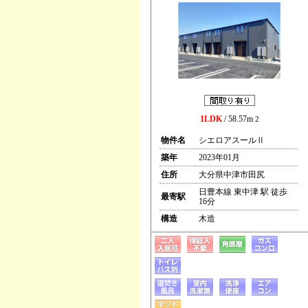
1LDK
/ 58.57m
2
物件名
シエロアスールⅡ
築年
2023年01月
住所
大分県中津市田尻
日豊本線 東中津 駅 徒歩
最寄駅
16分
構造
木造