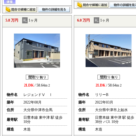
5.8 万円
礼
1ヶ月
6.0 万円
礼
1ヶ月
2LDK
/ 58.64m
2LDK
/ 58.64m
2
2
物件名
レジェンドⅤ Ⅰ
物件名
リリーB
築年
2022年08月
築年
2022年03月
住所
大分県中津市合馬
住所
大分県中津市上如水
日豊本線 東中津 駅 徒歩
日豊本線 東中津 駅 徒歩
最寄駅
最寄駅
10分
38分 バス 10分
構造
木造
構造
木造