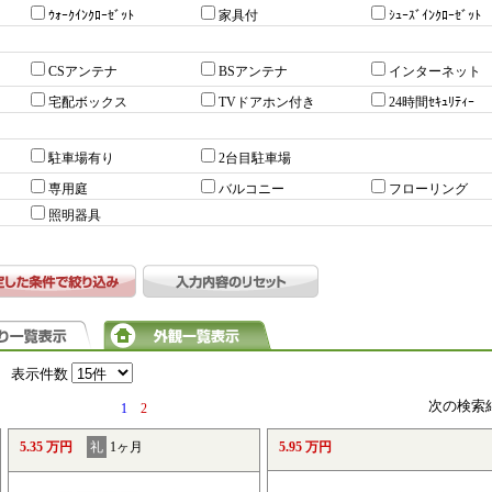
ｳｫｰｸｲﾝｸﾛｰｾﾞｯﾄ
家具付
ｼｭｰｽﾞｲﾝｸﾛｰｾﾞｯﾄ
CSアンテナ
BSアンテナ
インターネット
宅配ボックス
TVドアホン付き
24時間ｾｷｭﾘﾃｨｰ
駐車場有り
2台目駐車場
専用庭
バルコニー
フローリング
照明器具
表示件数
次の検索
1
2
5.35 万円
礼
1ヶ月
5.95 万円