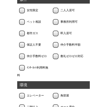
女性限定
二人入居可
ペット相談
事務所利用可
都市ガス
即入居可
保証人不要
仲介手数料半額
仲介手数料ゼロ
敷礼ゼロゼロ対応
ｲﾝﾀｰﾈｯﾄ利用料無
料
環境
エレベーター
角部屋
二階以上
オール電化