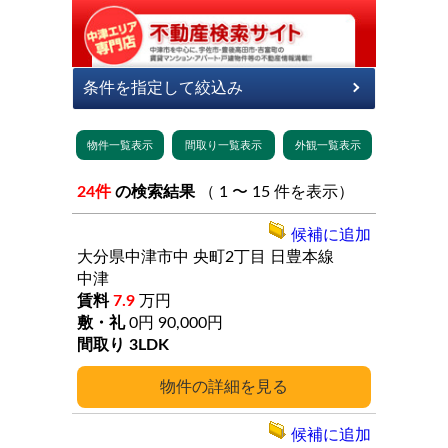
24件
の検索結果
（ 1 〜 15 件を表示）
候補に追加
大分県中津市中
央町2丁目
日豊本線
中津
7.9
万円
0円
90,000円
3LDK
詳細
候補に追加