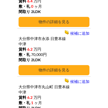
6.4
万円
0
ヶ月
2LDK
詳細
候補に追加
大分県中津市永添
日豊本線
中津
6.2
万円
70,000円
2LDK
詳細
候補に追加
大分県中津市丸山町
日豊本線
中津
6.2
万円
1
ヶ月