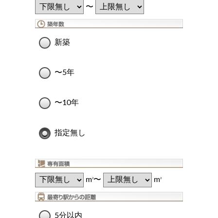
〜
新築
〜5年
〜10年
指定無し
m
〜
m
2
2
5分以内