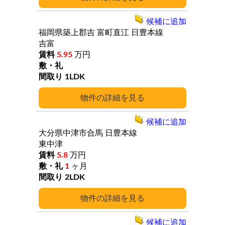
候補に追加
福岡県築上郡吉
富町直江
日豊本線
吉富
5.95
万円
1LDK
詳細
候補に追加
大分県中津市合馬
日豊本線
東中津
5.8
万円
1
ヶ月
2LDK
詳細
候補に追加