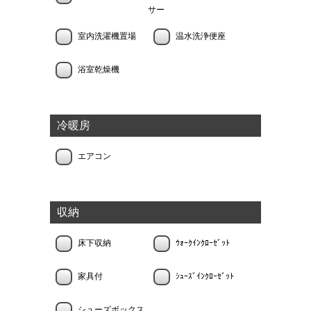
サー
室内洗濯機置場
温水洗浄便座
浴室乾燥機
冷暖房
エアコン
収納
床下収納
ｳｫｰｸｲﾝｸﾛｰｾﾞｯﾄ
家具付
ｼｭｰｽﾞｲﾝｸﾛｰｾﾞｯﾄ
シューズボックス