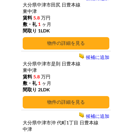
大分県中津市田尻
日豊本線
東中津
5.8
万円
1
ヶ月
1LDK
詳細
候補に追加
大分県中津市是則
日豊本線
東中津
5.8
万円
1
ヶ月
2LDK
詳細
候補に追加
大分県中津市沖
代町1丁目
日豊本線
中津