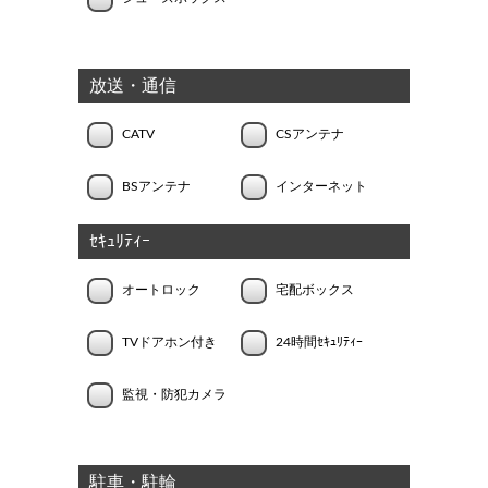
放送・通信
CATV
CSアンテナ
BSアンテナ
インターネット
ｾｷｭﾘﾃｨｰ
オートロック
宅配ボックス
TVドアホン付き
24時間ｾｷｭﾘﾃｨｰ
監視・防犯カメラ
駐車・駐輪