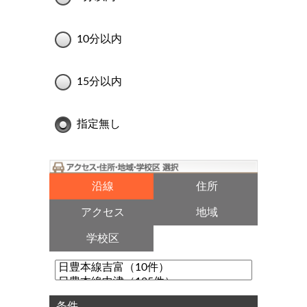
10分以内
15分以内
指定無し
沿線
住所
アクセス
地域
学校区
条件