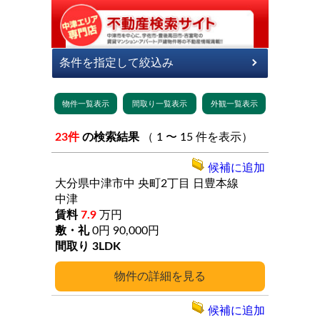
23件
の検索結果
（ 1 〜 15 件を表示）
候補に追加
大分県中津市中
央町2丁目
日豊本線
中津
7.9
万円
0円
90,000円
3LDK
詳細
候補に追加