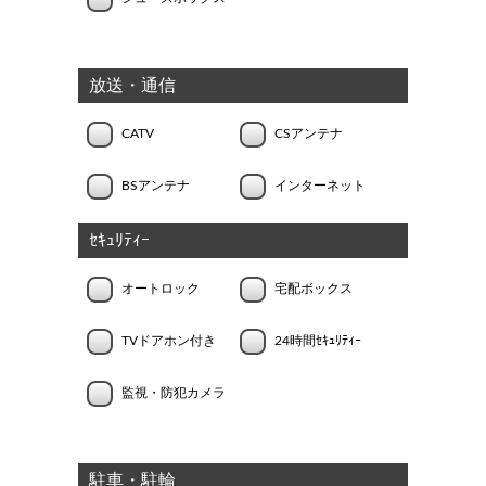
放送・通信
CATV
CSアンテナ
BSアンテナ
インターネット
ｾｷｭﾘﾃｨｰ
オートロック
宅配ボックス
TVドアホン付き
24時間ｾｷｭﾘﾃｨｰ
監視・防犯カメラ
駐車・駐輪