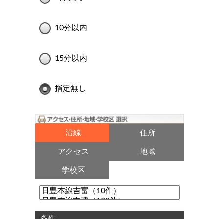
10分以内
15分以内
指定無し
沿線
住所
アクセス
地域
学校区
条件