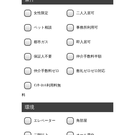
女性限定
二人入居可
ペット相談
事務所利用可
都市ガス
即入居可
保証人不要
仲介手数料半額
仲介手数料ゼロ
敷礼ゼロゼロ対応
ｲﾝﾀｰﾈｯﾄ利用料無
料
環境
エレベーター
角部屋
二階以上
オール電化