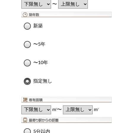
〜
新築
〜5年
〜10年
指定無し
m
〜
m
2
2
5分以内