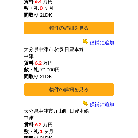
6.4
万円
0
ヶ月
2LDK
詳細
候補に追加
大分県中津市永添
日豊本線
中津
6.2
万円
70,000円
2LDK
詳細
候補に追加
大分県中津市丸山町
日豊本線
中津
6.2
万円
1
ヶ月