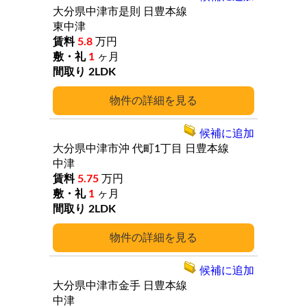
大分県中津市是則
日豊本線
東中津
5.8
万円
1
ヶ月
2LDK
詳細
候補に追加
大分県中津市沖
代町1丁目
日豊本線
中津
5.75
万円
1
ヶ月
2LDK
詳細
候補に追加
大分県中津市金手
日豊本線
中津