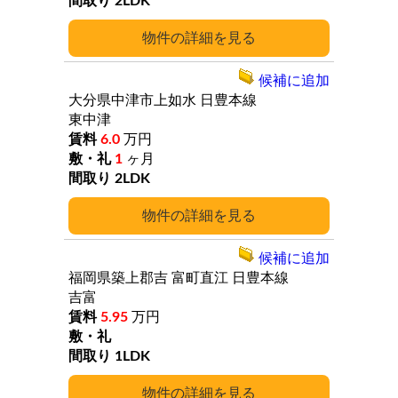
2LDK
詳細
候補に追加
大分県中津市上如水
日豊本線
東中津
6.0
万円
1
ヶ月
2LDK
詳細
候補に追加
福岡県築上郡吉
富町直江
日豊本線
吉富
5.95
万円
1LDK
詳細