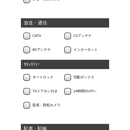
放送・通信
CATV
CSアンテナ
BSアンテナ
インターネット
ｾｷｭﾘﾃｨｰ
オートロック
宅配ボックス
TVドアホン付き
24時間ｾｷｭﾘﾃｨｰ
監視・防犯カメラ
駐車・駐輪