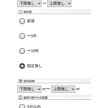
〜
新築
〜5年
〜10年
指定無し
m
〜
m
2
2
5分以内