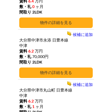
6.4
万円
0
ヶ月
2LDK
詳細
候補に追加
大分県中津市永添
日豊本線
中津
6.2
万円
70,000円
2LDK
詳細
候補に追加
大分県中津市丸山町
日豊本線
中津
6.2
万円
1
ヶ月