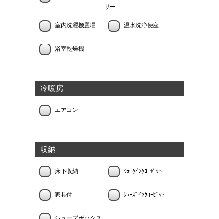
サー
室内洗濯機置場
温水洗浄便座
浴室乾燥機
冷暖房
エアコン
収納
床下収納
ｳｫｰｸｲﾝｸﾛｰｾﾞｯﾄ
家具付
ｼｭｰｽﾞｲﾝｸﾛｰｾﾞｯﾄ
シューズボックス