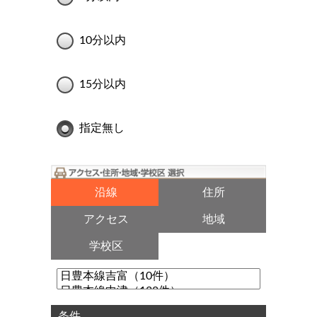
10分以内
15分以内
指定無し
沿線
住所
アクセス
地域
学校区
条件