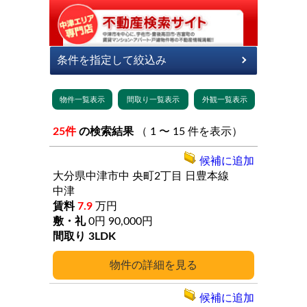
25件
の検索結果
（ 1 〜 15 件を表示）
候補に追加
大分県中津市中
央町2丁目
日豊本線
中津
7.9
万円
0円
90,000円
3LDK
詳細
候補に追加