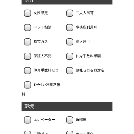
女性限定
二人入居可
ペット相談
事務所利用可
都市ガス
即入居可
保証人不要
仲介手数料半額
仲介手数料ゼロ
敷礼ゼロゼロ対応
ｲﾝﾀｰﾈｯﾄ利用料無
料
環境
エレベーター
角部屋
二階以上
オール電化