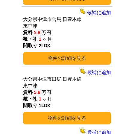
候補に追加
大分県中津市合馬
日豊本線
東中津
5.8
万円
1
ヶ月
2LDK
詳細
候補に追加
大分県中津市田尻
日豊本線
東中津
5.8
万円
1
ヶ月
1LDK
詳細
候補に追加