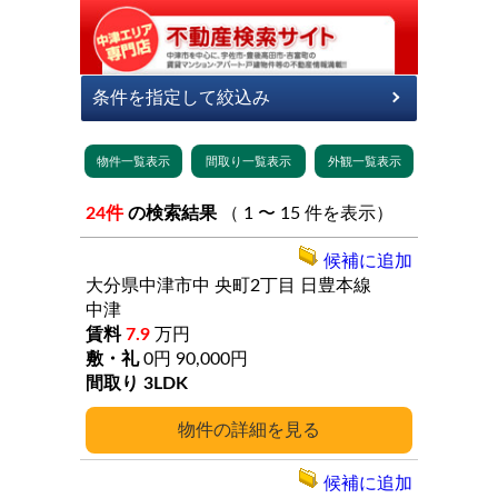
24件
の検索結果
（ 1 〜 15 件を表示）
候補に追加
大分県中津市中
央町2丁目
日豊本線
中津
7.9
万円
0円
90,000円
3LDK
詳細
候補に追加