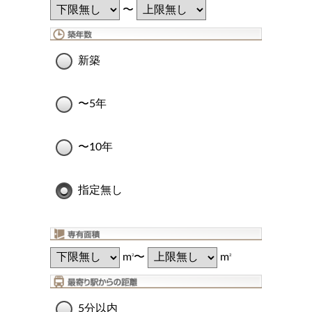
〜
新築
〜5年
〜10年
指定無し
m
〜
m
2
2
5分以内