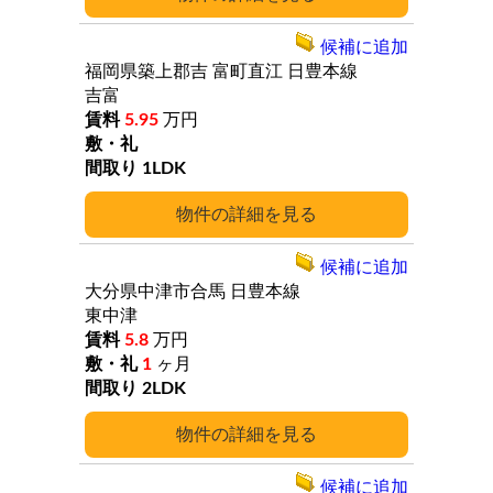
候補に追加
福岡県築上郡吉
富町直江
日豊本線
吉富
5.95
万円
1LDK
詳細
候補に追加
大分県中津市合馬
日豊本線
東中津
5.8
万円
1
ヶ月
2LDK
詳細
候補に追加