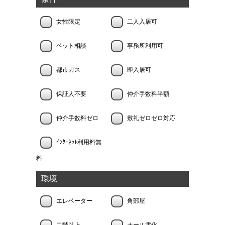
女性限定
二人入居可
ペット相談
事務所利用可
都市ガス
即入居可
保証人不要
仲介手数料半額
仲介手数料ゼロ
敷礼ゼロゼロ対応
ｲﾝﾀｰﾈｯﾄ利用料無
料
環境
エレベーター
角部屋
二階以上
オール電化