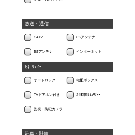
放送・通信
CATV
CSアンテナ
BSアンテナ
インターネット
ｾｷｭﾘﾃｨｰ
オートロック
宅配ボックス
TVドアホン付き
24時間ｾｷｭﾘﾃｨｰ
監視・防犯カメラ
駐車・駐輪