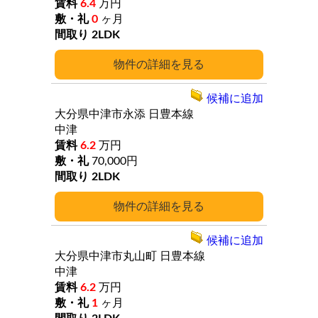
6.4
万円
0
ヶ月
2LDK
詳細
候補に追加
大分県中津市永添
日豊本線
中津
6.2
万円
70,000円
2LDK
詳細
候補に追加
大分県中津市丸山町
日豊本線
中津
6.2
万円
1
ヶ月