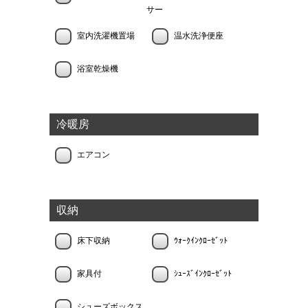
サー
室内洗濯機置場
温水洗浄便座
浴室乾燥機
冷暖房
エアコン
収納
床下収納
ｳｫｰｸｲﾝｸﾛｰｾﾞｯﾄ
家具付
ｼｭｰｽﾞｲﾝｸﾛｰｾﾞｯﾄ
シューズボックス