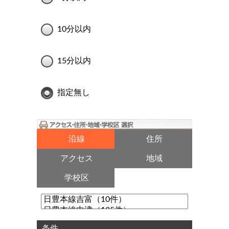
10分以内
15分以内
指定無し
沿線
住所
アクセス
地域
学校区
条件