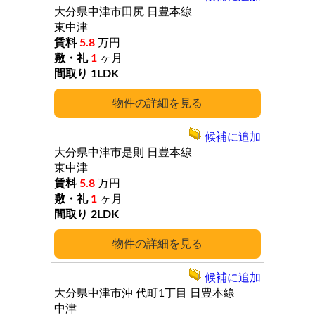
大分県中津市田尻
日豊本線
東中津
5.8
万円
1
ヶ月
1LDK
詳細
候補に追加
大分県中津市是則
日豊本線
東中津
5.8
万円
1
ヶ月
2LDK
詳細
候補に追加
大分県中津市沖
代町1丁目
日豊本線
中津