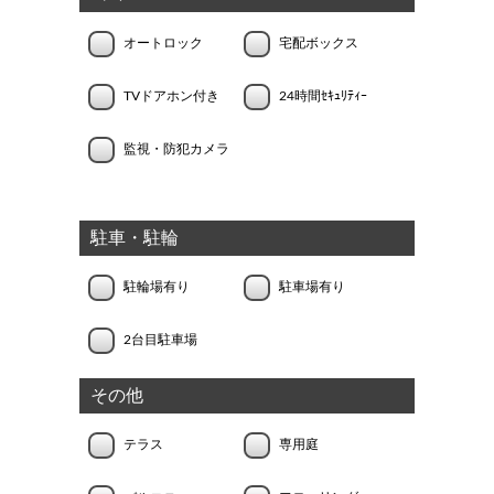
オートロック
宅配ボックス
TVドアホン付き
24時間ｾｷｭﾘﾃｨｰ
監視・防犯カメラ
駐車・駐輪
駐輪場有り
駐車場有り
2台目駐車場
その他
テラス
専用庭