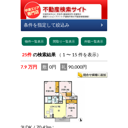
25件
の検索結果
（ 1 〜 15 件を表示）
7.9 万円
敷
0円
礼
90,000円
3LDK
/ 70.43m
2