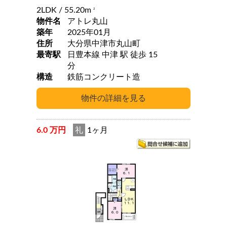
2LDK
/ 55.20m
2
物件名
アトレ丸山
築年
2025年01月
住所
大分県中津市丸山町
最寄駅
日豊本線 中津 駅 徒歩 15
分
構造
鉄筋コンクリート造
6.0 万円
礼
1ヶ月