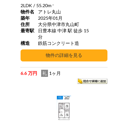
2LDK
/ 55.20m
2
物件名
アトレ丸山
築年
2025年01月
住所
大分県中津市丸山町
最寄駅
日豊本線 中津 駅 徒歩 15
分
構造
鉄筋コンクリート造
6.6 万円
礼
1ヶ月