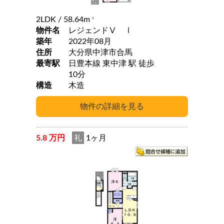
2LDK
/ 58.64m
2
物件名
レジェンドⅤ Ⅰ
築年
2022年08月
住所
大分県中津市合馬
最寄駅
日豊本線 東中津 駅 徒歩
10分
構造
木造
5.8 万円
礼
1ヶ月