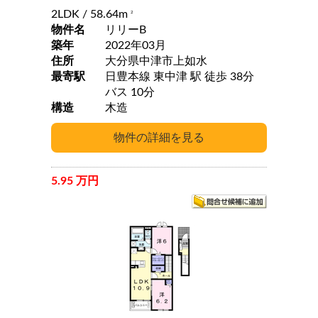
2LDK
/ 58.64m
2
物件名
リリーB
築年
2022年03月
住所
大分県中津市上如水
最寄駅
日豊本線 東中津 駅 徒歩 38分
バス 10分
構造
木造
5.95 万円