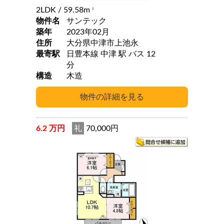
2LDK
/ 59.58m
2
物件名
サンテック
築年
2023年02月
住所
大分県中津市上池永
最寄駅
日豊本線 中津 駅 バス 12
分
構造
木造
6.2 万円
礼
70,000円