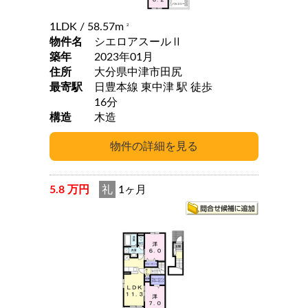
1LDK
/ 58.57m
2
物件名
シエロアスールⅡ
築年
2023年01月
住所
大分県中津市田尻
最寄駅
日豊本線 東中津 駅 徒歩
16分
構造
木造
5.8 万円
礼
1ヶ月