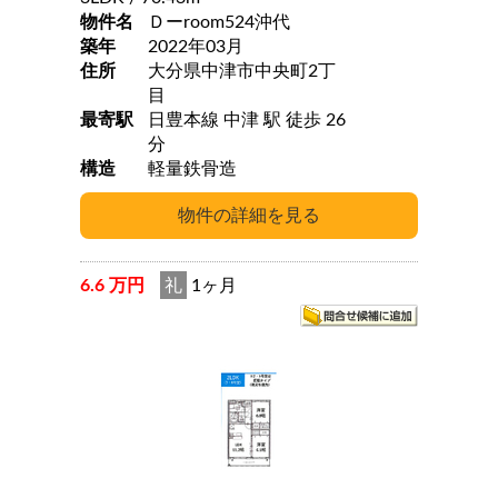
物件名
Ｄーroom524沖代
築年
2022年03月
住所
大分県中津市中央町2丁
目
最寄駅
日豊本線 中津 駅 徒歩 26
分
構造
軽量鉄骨造
6.6 万円
礼
1ヶ月