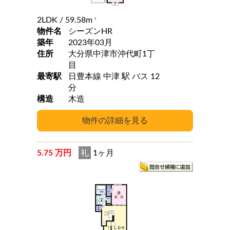
2LDK
/ 59.58m
2
物件名
シーズンHR
築年
2023年03月
住所
大分県中津市沖代町1丁
目
最寄駅
日豊本線 中津 駅 バス 12
分
構造
木造
5.75 万円
礼
1ヶ月