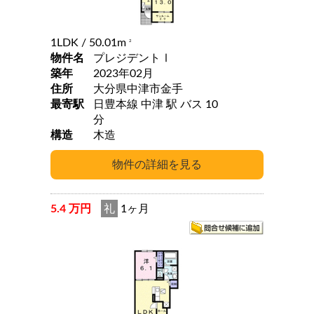
1LDK
/ 50.01m
2
物件名
プレジデントⅠ
築年
2023年02月
住所
大分県中津市金手
最寄駅
日豊本線 中津 駅 バス 10
分
構造
木造
5.4 万円
礼
1ヶ月