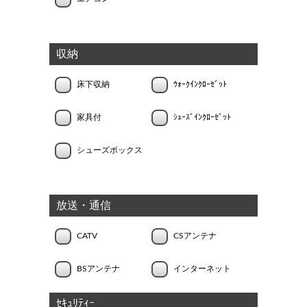
収納
床下収納
ｳｫｰｸｲﾝｸﾛｰｾﾞｯﾄ
家具付
ｼｭｰｽﾞｲﾝｸﾛｰｾﾞｯﾄ
シューズボックス
放送・通信
CATV
CSアンテナ
BSアンテナ
インターネット
ｾｷｭﾘﾃｨｰ