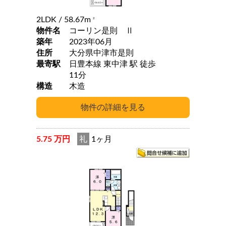
2LDK
/ 58.67m
2
物件名
コーリン是則 Ⅱ
築年
2023年06月
住所
大分県中津市是則
最寄駅
日豊本線 東中津 駅 徒歩
11分
構造
木造
5.75 万円
礼
1ヶ月