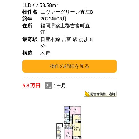
1LDK
/ 58.58m
2
物件名
エヴァーグリーン直江B
築年
2023年08月
住所
福岡県築上郡吉富町直
江
最寄駅
日豊本線 吉富 駅 徒歩 8
分
構造
木造
5.8 万円
礼
1ヶ月