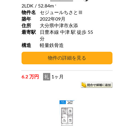
2LDK
/ 52.84m
2
物件名
セジュールちさとⅢ
築年
2022年09月
住所
大分県中津市永添
最寄駅
日豊本線 中津 駅 徒歩 55
分
構造
軽量鉄骨造
6.2 万円
礼
1ヶ月