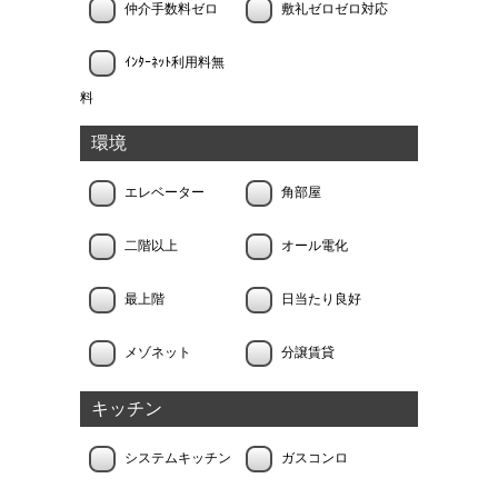
仲介手数料ゼロ
敷礼ゼロゼロ対応
ｲﾝﾀｰﾈｯﾄ利用料無
料
環境
エレベーター
角部屋
二階以上
オール電化
最上階
日当たり良好
メゾネット
分譲賃貸
キッチン
システムキッチン
ガスコンロ