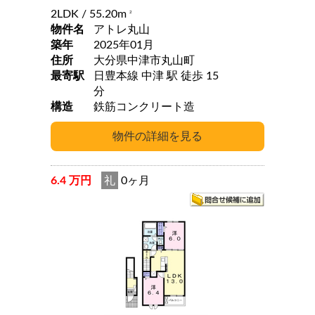
2LDK
/ 55.20m
2
物件名
アトレ丸山
築年
2025年01月
住所
大分県中津市丸山町
最寄駅
日豊本線 中津 駅 徒歩 15
分
構造
鉄筋コンクリート造
6.4 万円
礼
0ヶ月