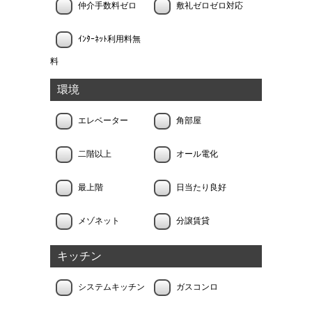
仲介手数料ゼロ
敷礼ゼロゼロ対応
ｲﾝﾀｰﾈｯﾄ利用料無
料
環境
エレベーター
角部屋
二階以上
オール電化
最上階
日当たり良好
メゾネット
分譲賃貸
キッチン
システムキッチン
ガスコンロ