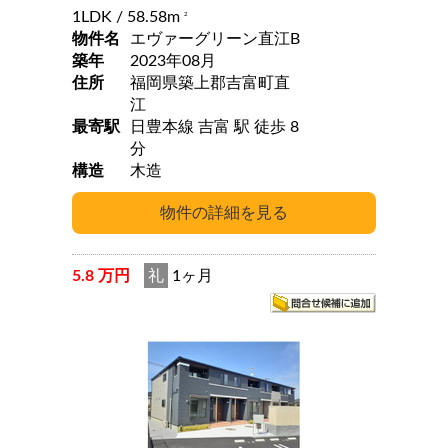
1LDK
/ 58.58m
2
物件名
エヴァーグリーン直江B
築年
2023年08月
住所
福岡県築上郡吉富町直
江
最寄駅
日豊本線 吉富 駅 徒歩 8
分
構造
木造
5.8 万円
礼
1ヶ月