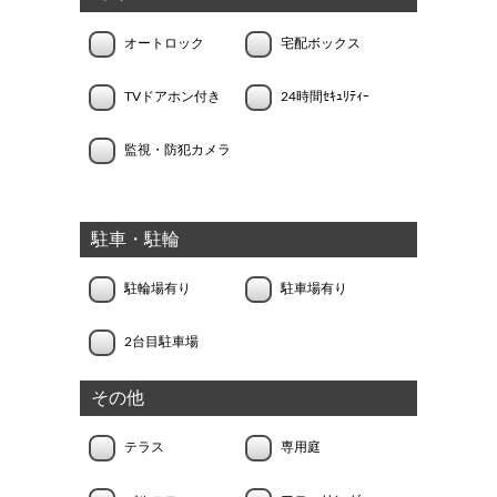
オートロック
宅配ボックス
TVドアホン付き
24時間ｾｷｭﾘﾃｨｰ
監視・防犯カメラ
駐車・駐輪
駐輪場有り
駐車場有り
2台目駐車場
その他
テラス
専用庭