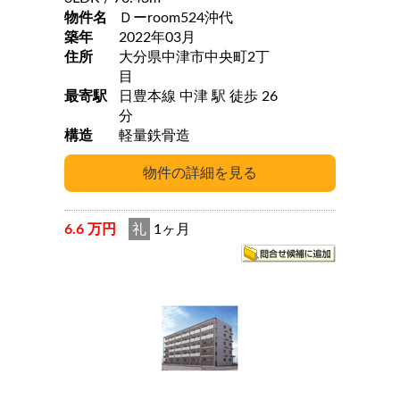
物件名
Ｄーroom524沖代
築年
2022年03月
住所
大分県中津市中央町2丁
目
最寄駅
日豊本線 中津 駅 徒歩 26
分
構造
軽量鉄骨造
6.6 万円
礼
1ヶ月