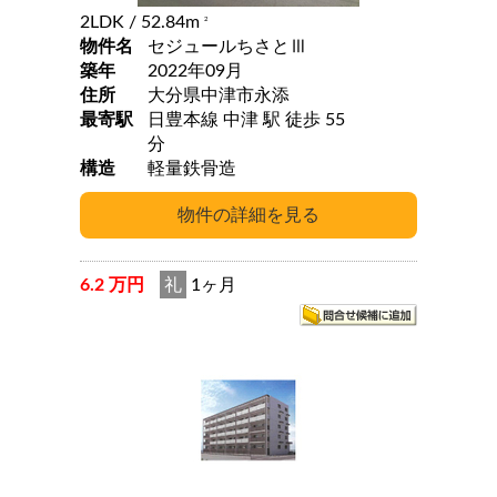
2LDK
/ 52.84m
2
物件名
セジュールちさとⅢ
築年
2022年09月
住所
大分県中津市永添
最寄駅
日豊本線 中津 駅 徒歩 55
分
構造
軽量鉄骨造
6.2 万円
礼
1ヶ月