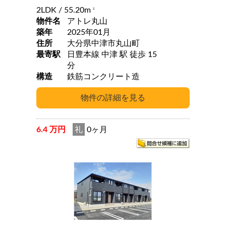
2LDK
/ 55.20m
2
物件名
アトレ丸山
築年
2025年01月
住所
大分県中津市丸山町
最寄駅
日豊本線 中津 駅 徒歩 15
分
構造
鉄筋コンクリート造
6.4 万円
礼
0ヶ月