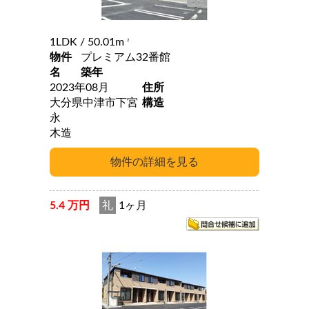
1LDK
/ 50.01m
2
物件
プレミアム32番館
名
築年
2023年08月
住所
大分県中津市下宮
構造
永
木造
5.4 万円
礼
1ヶ月