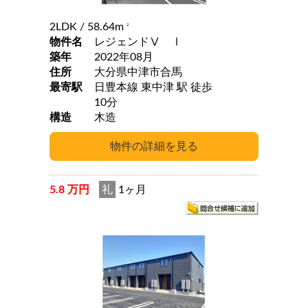
2LDK
/ 58.64m
2
物件名
レジェンドⅤ Ⅰ
築年
2022年08月
住所
大分県中津市合馬
最寄駅
日豊本線 東中津 駅 徒歩
10分
構造
木造
5.8 万円
礼
1ヶ月