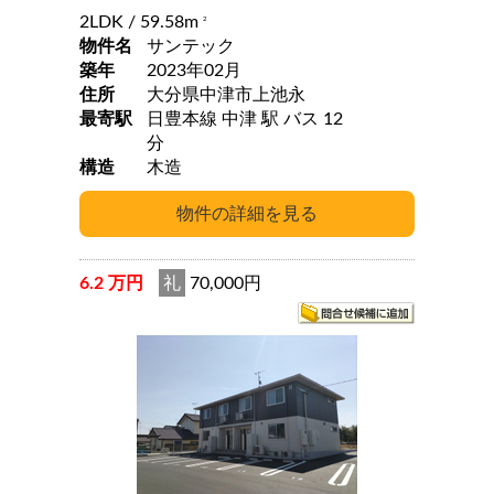
2LDK
/ 59.58m
2
物件名
サンテック
築年
2023年02月
住所
大分県中津市上池永
最寄駅
日豊本線 中津 駅 バス 12
分
構造
木造
6.2 万円
礼
70,000円