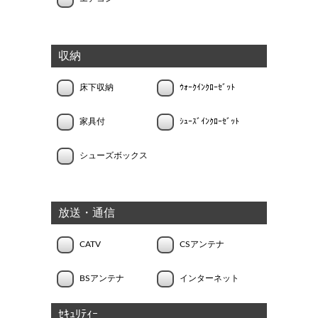
収納
床下収納
ｳｫｰｸｲﾝｸﾛｰｾﾞｯﾄ
家具付
ｼｭｰｽﾞｲﾝｸﾛｰｾﾞｯﾄ
シューズボックス
放送・通信
CATV
CSアンテナ
BSアンテナ
インターネット
ｾｷｭﾘﾃｨｰ