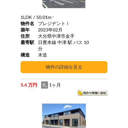
1LDK
/ 50.01m
2
物件名
プレジデントⅠ
築年
2023年02月
住所
大分県中津市金手
最寄駅
日豊本線 中津 駅 バス 10
分
構造
木造
5.4 万円
礼
1ヶ月