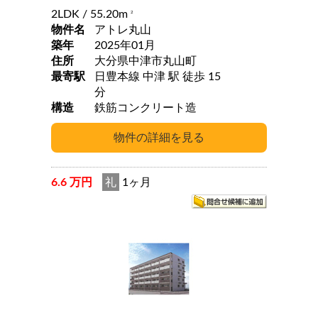
2LDK
/ 55.20m
2
物件名
アトレ丸山
築年
2025年01月
住所
大分県中津市丸山町
最寄駅
日豊本線 中津 駅 徒歩 15
分
構造
鉄筋コンクリート造
6.6 万円
礼
1ヶ月