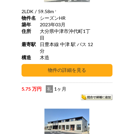
2LDK
/ 59.58m
2
物件名
シーズンHR
築年
2023年03月
住所
大分県中津市沖代町1丁
目
最寄駅
日豊本線 中津 駅 バス 12
分
構造
木造
5.75 万円
礼
1ヶ月