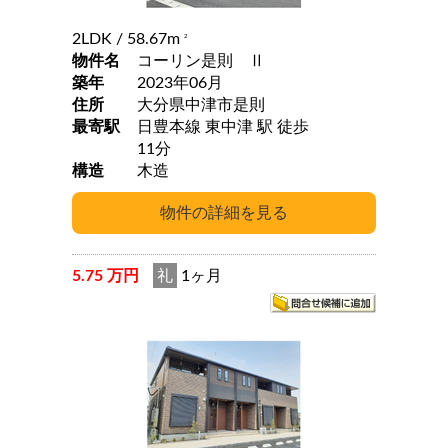
2LDK
/ 58.67m
2
物件名
コーリン是則 Ⅱ
築年
2023年06月
住所
大分県中津市是則
最寄駅
日豊本線 東中津 駅 徒歩
11分
構造
木造
5.75 万円
礼
1ヶ月