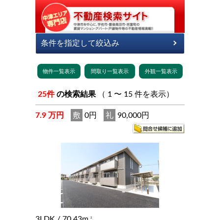
25件
の検索結果
（ 1 〜 15 件を表示）
7.9 万円
敷
0円
礼
90,000円
3LDK
/ 70.43m
2