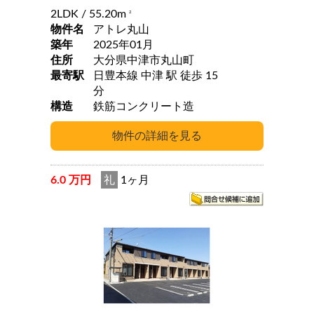
2LDK
/ 55.20m
2
物件名
アトレ丸山
築年
2025年01月
住所
大分県中津市丸山町
最寄駅
日豊本線 中津 駅 徒歩 15
分
構造
鉄筋コンクリート造
6.0 万円
礼
1ヶ月