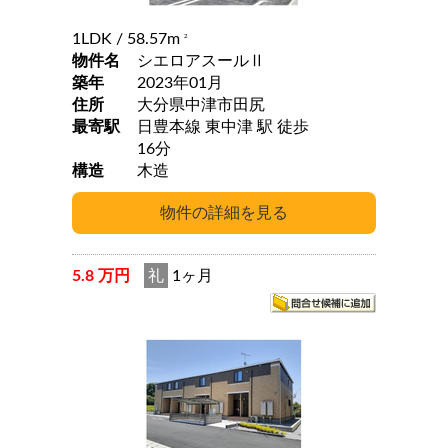
1LDK
/ 58.57m
2
物件名
シエロアスールⅡ
築年
2023年01月
住所
大分県中津市田尻
最寄駅
日豊本線 東中津 駅 徒歩
16分
構造
木造
5.8 万円
礼
1ヶ月