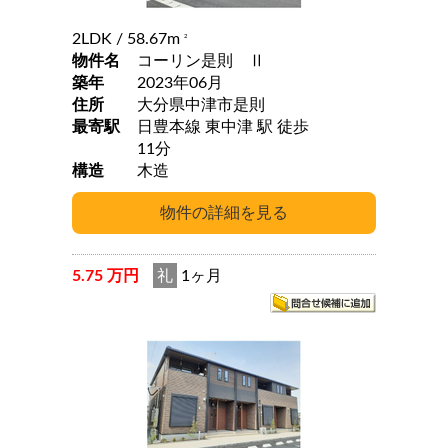
2LDK
/ 58.67m
2
物件名
コーリン是則 Ⅱ
築年
2023年06月
住所
大分県中津市是則
最寄駅
日豊本線 東中津 駅 徒歩
11分
構造
木造
5.75 万円
礼
1ヶ月