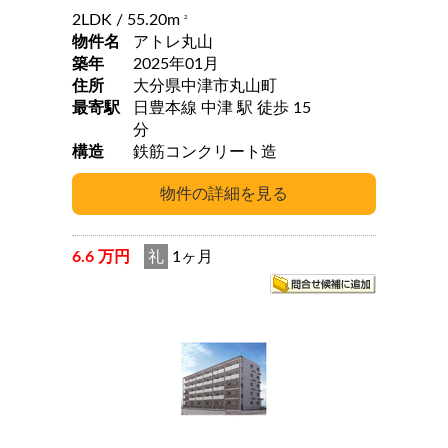
2LDK
/ 55.20m
2
物件名
アトレ丸山
築年
2025年01月
住所
大分県中津市丸山町
最寄駅
日豊本線 中津 駅 徒歩 15
分
構造
鉄筋コンクリート造
6.6 万円
礼
1ヶ月