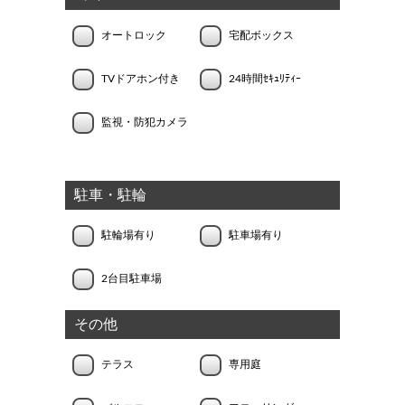
オートロック
宅配ボックス
TVドアホン付き
24時間ｾｷｭﾘﾃｨｰ
監視・防犯カメラ
駐車・駐輪
駐輪場有り
駐車場有り
2台目駐車場
その他
テラス
専用庭