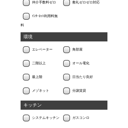
仲介手数料ゼロ
敷礼ゼロゼロ対応
ｲﾝﾀｰﾈｯﾄ利用料無
料
環境
エレベーター
角部屋
二階以上
オール電化
最上階
日当たり良好
メゾネット
分譲賃貸
キッチン
システムキッチン
ガスコンロ