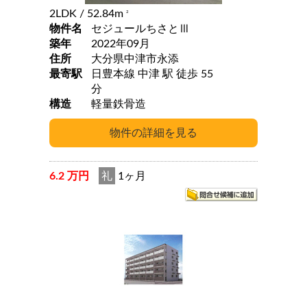
2LDK
/ 52.84m
2
物件名
セジュールちさとⅢ
築年
2022年09月
住所
大分県中津市永添
最寄駅
日豊本線 中津 駅 徒歩 55
分
構造
軽量鉄骨造
6.2 万円
礼
1ヶ月