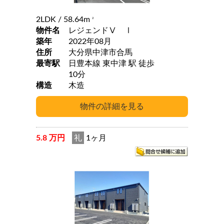
2LDK
/ 58.64m
2
物件名
レジェンドⅤ Ⅰ
築年
2022年08月
住所
大分県中津市合馬
最寄駅
日豊本線 東中津 駅 徒歩
10分
構造
木造
5.8 万円
礼
1ヶ月