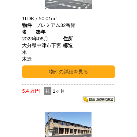
1LDK
/ 50.01m
2
物件
プレミアム32番館
名
築年
2023年08月
住所
大分県中津市下宮
構造
永
木造
5.4 万円
礼
1ヶ月