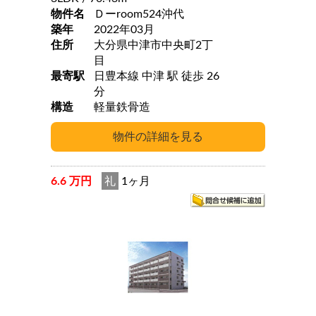
物件名
Ｄーroom524沖代
築年
2022年03月
住所
大分県中津市中央町2丁
目
最寄駅
日豊本線 中津 駅 徒歩 26
分
構造
軽量鉄骨造
6.6 万円
礼
1ヶ月