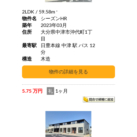
2LDK
/ 59.58m
2
物件名
シーズンHR
築年
2023年03月
住所
大分県中津市沖代町1丁
目
最寄駅
日豊本線 中津 駅 バス 12
分
構造
木造
5.75 万円
礼
1ヶ月