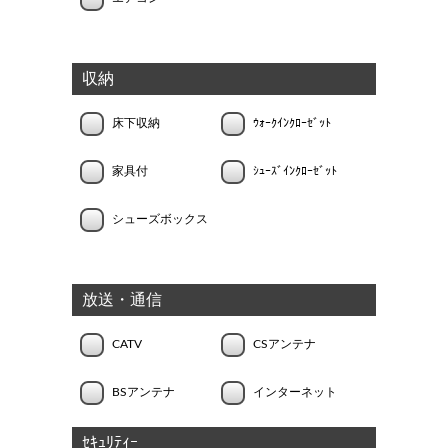
収納
床下収納
ｳｫｰｸｲﾝｸﾛｰｾﾞｯﾄ
家具付
ｼｭｰｽﾞｲﾝｸﾛｰｾﾞｯﾄ
シューズボックス
放送・通信
CATV
CSアンテナ
BSアンテナ
インターネット
ｾｷｭﾘﾃｨｰ