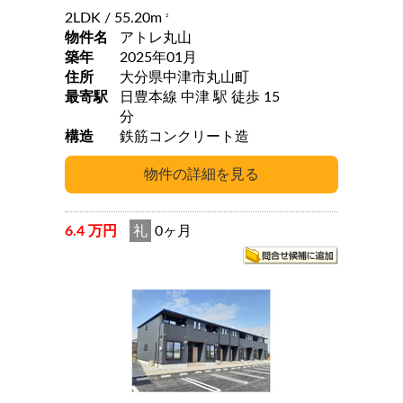
2LDK
/ 55.20m
2
物件名
アトレ丸山
築年
2025年01月
住所
大分県中津市丸山町
最寄駅
日豊本線 中津 駅 徒歩 15
分
構造
鉄筋コンクリート造
6.4 万円
礼
0ヶ月