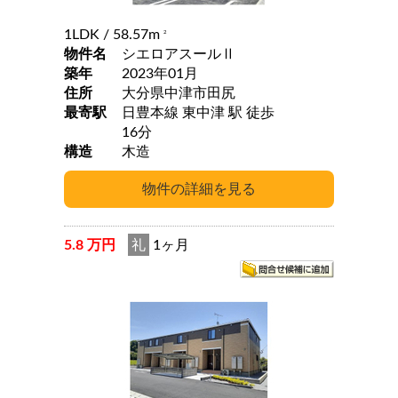
1LDK
/ 58.57m
2
物件名
シエロアスールⅡ
築年
2023年01月
住所
大分県中津市田尻
最寄駅
日豊本線 東中津 駅 徒歩
16分
構造
木造
5.8 万円
礼
1ヶ月