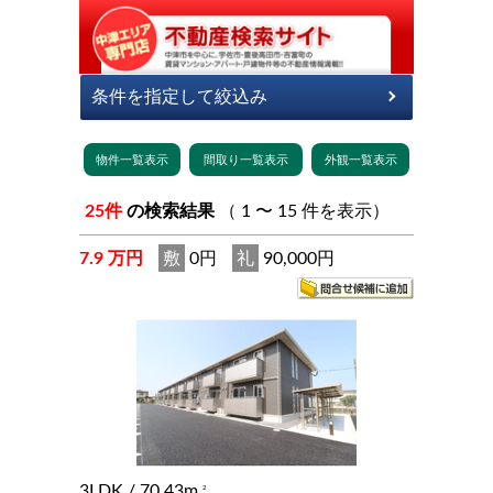
25件
の検索結果
（ 1 〜 15 件を表示）
7.9 万円
敷
0円
礼
90,000円
3LDK
/ 70.43m
2