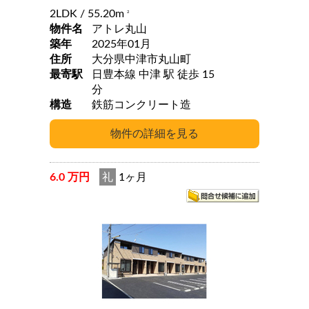
2LDK
/ 55.20m
2
物件名
アトレ丸山
築年
2025年01月
住所
大分県中津市丸山町
最寄駅
日豊本線 中津 駅 徒歩 15
分
構造
鉄筋コンクリート造
6.0 万円
礼
1ヶ月