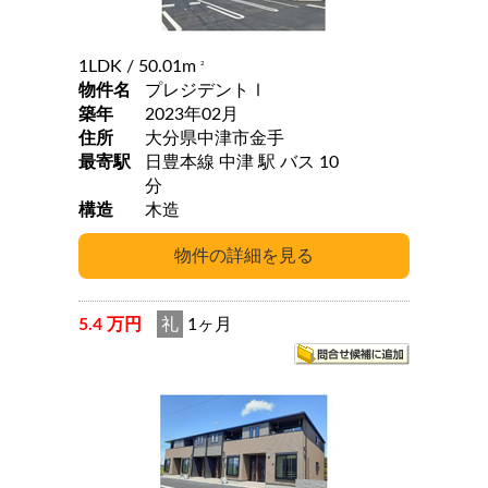
1LDK
/ 50.01m
2
物件名
プレジデントⅠ
築年
2023年02月
住所
大分県中津市金手
最寄駅
日豊本線 中津 駅 バス 10
分
構造
木造
5.4 万円
礼
1ヶ月