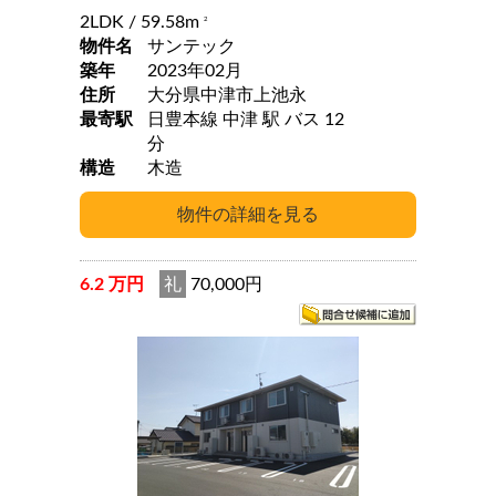
2LDK
/ 59.58m
2
物件名
サンテック
築年
2023年02月
住所
大分県中津市上池永
最寄駅
日豊本線 中津 駅 バス 12
分
構造
木造
6.2 万円
礼
70,000円