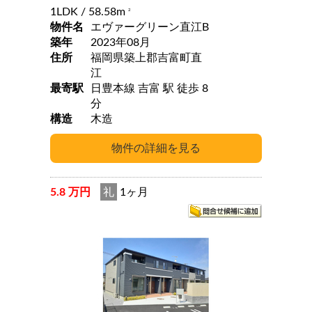
1LDK
/ 58.58m
2
物件名
エヴァーグリーン直江B
築年
2023年08月
住所
福岡県築上郡吉富町直
江
最寄駅
日豊本線 吉富 駅 徒歩 8
分
構造
木造
5.8 万円
礼
1ヶ月