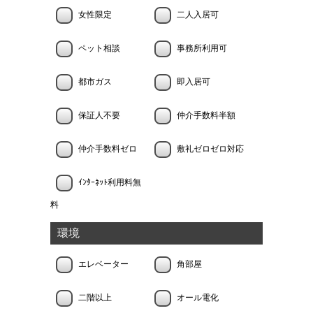
女性限定
二人入居可
ペット相談
事務所利用可
都市ガス
即入居可
保証人不要
仲介手数料半額
仲介手数料ゼロ
敷礼ゼロゼロ対応
ｲﾝﾀｰﾈｯﾄ利用料無
料
環境
エレベーター
角部屋
二階以上
オール電化