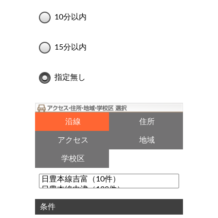
10分以内
15分以内
指定無し
沿線
住所
アクセス
地域
学校区
条件