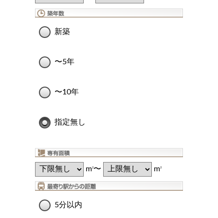
新築
〜5年
〜10年
指定無し
m
〜
m
2
2
5分以内