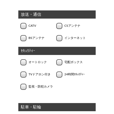
放送・通信
CATV
CSアンテナ
BSアンテナ
インターネット
ｾｷｭﾘﾃｨｰ
オートロック
宅配ボックス
TVドアホン付き
24時間ｾｷｭﾘﾃｨｰ
監視・防犯カメラ
駐車・駐輪