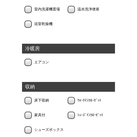
室内洗濯機置場
温水洗浄便座
浴室乾燥機
冷暖房
エアコン
収納
床下収納
ｳｫｰｸｲﾝｸﾛｰｾﾞｯﾄ
家具付
ｼｭｰｽﾞｲﾝｸﾛｰｾﾞｯﾄ
シューズボックス