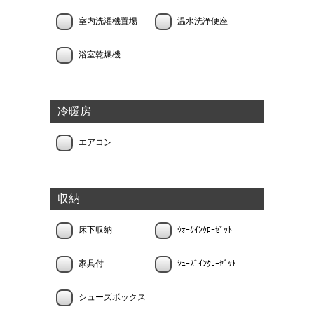
室内洗濯機置場
温水洗浄便座
浴室乾燥機
冷暖房
エアコン
収納
床下収納
ｳｫｰｸｲﾝｸﾛｰｾﾞｯﾄ
家具付
ｼｭｰｽﾞｲﾝｸﾛｰｾﾞｯﾄ
シューズボックス