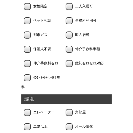
女性限定
二人入居可
ペット相談
事務所利用可
都市ガス
即入居可
保証人不要
仲介手数料半額
仲介手数料ゼロ
敷礼ゼロゼロ対応
ｲﾝﾀｰﾈｯﾄ利用料無
料
環境
エレベーター
角部屋
二階以上
オール電化