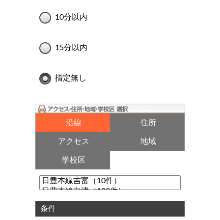
10分以内
15分以内
指定無し
沿線
住所
アクセス
地域
学校区
条件