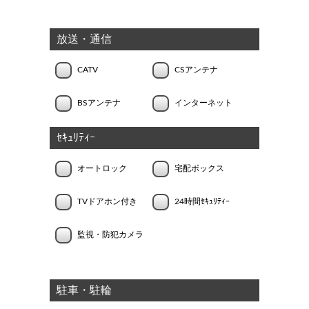
放送・通信
CATV
CSアンテナ
BSアンテナ
インターネット
ｾｷｭﾘﾃｨｰ
オートロック
宅配ボックス
TVドアホン付き
24時間ｾｷｭﾘﾃｨｰ
監視・防犯カメラ
駐車・駐輪