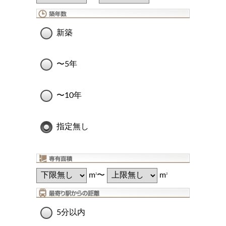
新築
〜5年
〜10年
指定無し
m
〜
m
2
2
5分以内