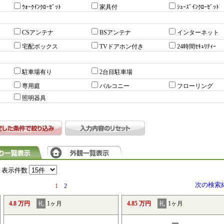
ｳｫｰｸｲﾝｸﾛｰｾﾞｯﾄ
家具付
ｼｭｰｽﾞｲﾝｸﾛｰｾﾞｯﾄ
CSアンテナ
BSアンテナ
インターネット
宅配ボックス
TVドアホン付き
24時間ｾｷｭﾘﾃｨｰ
駐車場有り
2台目駐車場
専用庭
バルコニー
フローリング
照明器具
表示件数
次の検索
1
2
4.8 万円
礼
1ヶ月
4.85 万円
礼
1ヶ月