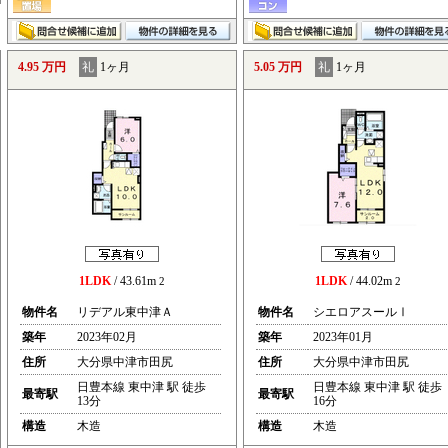
4.95 万円
礼
1ヶ月
5.05 万円
礼
1ヶ月
1LDK
/ 43.61m
1LDK
/ 44.02m
2
2
物件名
リデアル東中津Ａ
物件名
シエロアスールⅠ
築年
2023年02月
築年
2023年01月
住所
大分県中津市田尻
住所
大分県中津市田尻
日豊本線 東中津 駅 徒歩
日豊本線 東中津 駅 徒歩
最寄駅
最寄駅
13分
16分
構造
木造
構造
木造