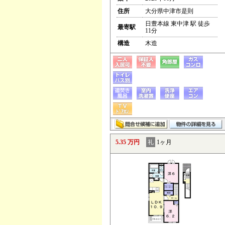
住所
大分県中津市是則
日豊本線 東中津 駅 徒歩
最寄駅
11分
構造
木造
5.35 万円
礼
1ヶ月