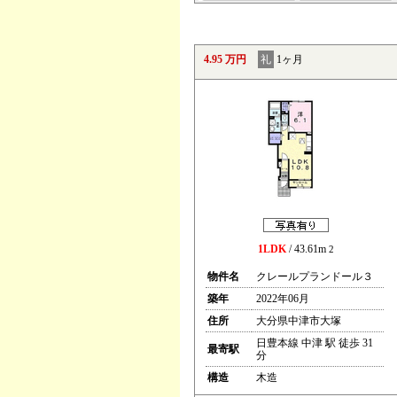
4.95 万円
礼
1ヶ月
1LDK
/ 43.61m
2
物件名
クレールプランドール３
築年
2022年06月
住所
大分県中津市大塚
日豊本線 中津 駅 徒歩 31
最寄駅
分
構造
木造