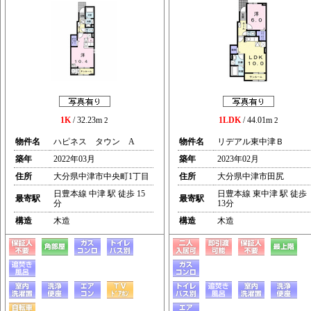
1K
/ 32.23m
1LDK
/ 44.01m
2
2
物件名
ハピネス タウン A
物件名
リデアル東中津Ｂ
築年
2022年03月
築年
2023年02月
住所
大分県中津市中央町1丁目
住所
大分県中津市田尻
日豊本線 中津 駅 徒歩 15
日豊本線 東中津 駅 徒歩
最寄駅
最寄駅
分
13分
構造
木造
構造
木造