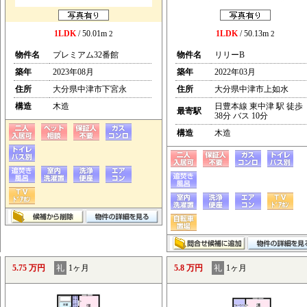
1LDK
/ 50.01m
1LDK
/ 50.13m
2
2
物件名
プレミアム32番館
物件名
リリーB
築年
2023年08月
築年
2022年03月
住所
大分県中津市下宮永
住所
大分県中津市上如水
構造
木造
日豊本線 東中津 駅 徒歩
最寄駅
38分 バス 10分
構造
木造
5.75 万円
礼
1ヶ月
5.8 万円
礼
1ヶ月