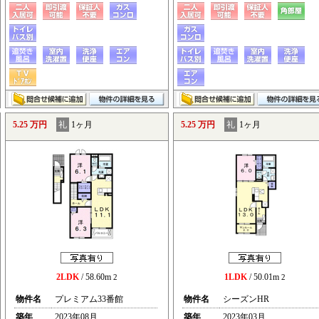
5.25 万円
礼
1ヶ月
5.25 万円
礼
1ヶ月
2LDK
/ 58.60m
1LDK
/ 50.01m
2
2
物件名
プレミアム33番館
物件名
シーズンHR
築年
2023年08月
築年
2023年03月