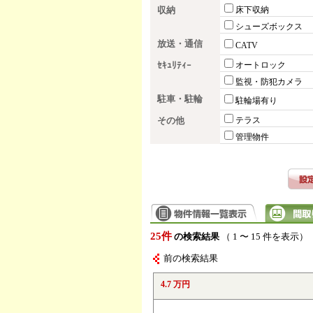
収納
床下収納
シューズボックス
放送・通信
CATV
ｾｷｭﾘﾃｨｰ
オートロック
監視・防犯カメラ
駐車・駐輪
駐輪場有り
その他
テラス
管理物件
25件
の検索結果
（ 1 〜 15 件を表示）
前の検索結果
4.7 万円