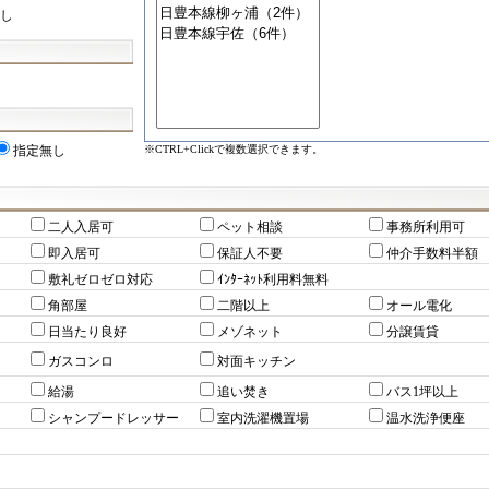
し
※CTRL+Clickで複数選択できます。
指定無し
二人入居可
ペット相談
事務所利用可
即入居可
保証人不要
仲介手数料半額
敷礼ゼロゼロ対応
ｲﾝﾀｰﾈｯﾄ利用料無料
角部屋
二階以上
オール電化
日当たり良好
メゾネット
分譲賃貸
ガスコンロ
対面キッチン
給湯
追い焚き
バス1坪以上
シャンプードレッサー
室内洗濯機置場
温水洗浄便座