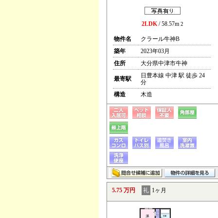
2LDK
/ 58.57m
2
物件名
クラール牛神B
築年
2023年03月
住所
大分県中津市牛神
日豊本線 中津 駅 徒歩 24
最寄駅
分
構造
木造
5.75 万円
礼
1ヶ月