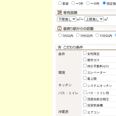
新築
〜5年
〜10年
指定無
2
2
m
〜
m
5分以内
10分以内
15分以内
条件
女性限定
都市ガス
仲介手数料ゼロ
環境
エレベーター
最上階
キッチン
システムキッチン
バス・トイレ
バス・トイレ別
洗面化粧台独立
浴室乾燥機
冷暖房
エアコン