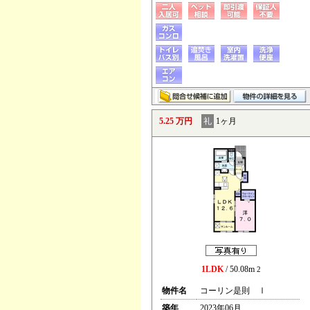
5.25 万円
礼
1ヶ月
1LDK
/ 50.08m
2
物件名
コーリン是則 Ⅰ
築年
2023年06月