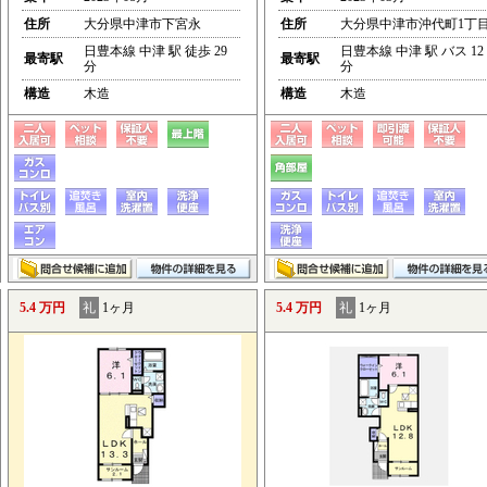
住所
大分県中津市下宮永
住所
大分県中津市沖代町1丁
日豊本線 中津 駅 徒歩 29
日豊本線 中津 駅 バス 12
最寄駅
最寄駅
分
分
構造
木造
構造
木造
5.4 万円
礼
1ヶ月
5.4 万円
礼
1ヶ月