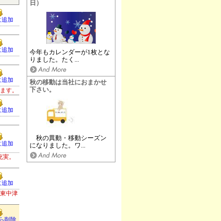
日）
に追加
に追加
今年もカレンダーが1枚とな
りました。たく...
に追加
秋の移動は当社におまかせ
下さい。
ります。
に追加
秋の異動・移動シーズン
に追加
になりました。ワ...
充実。
に追加
。東中津
ら削除