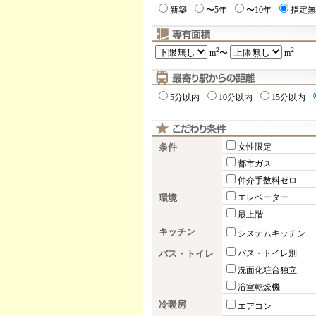
新築
〜5年
〜10年
指定無
2
2
m
〜
m
5分以内
10分以内
15分以内
条件
女性限定
都市ガス
仲介手数料ゼロ
環境
エレベーター
最上階
キッチン
システムキッチン
バス・トイレ
バス・トイレ別
洗面化粧台独立
浴室乾燥機
冷暖房
エアコン