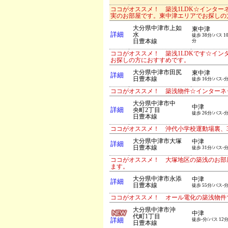
ココがオススメ！ 築浅1LDK☆インタ
実のお部屋です。東中津エリアでお探しの
大分県中津市上如
東中津
詳細
水
徒歩 38分/バス 1
日豊本線
分
ココがオススメ！ 築浅1LDKです☆イ
お探しの方におすすめです。
大分県中津市田尻
東中津
詳細
日豊本線
徒歩 16分/バス-
ココがオススメ！ 築浅物件☆インターネ
大分県中津市中
中津
詳細
央町2丁目
徒歩 26分/バス-
日豊本線
ココがオススメ！ 沖代小学校運動場裏、3
大分県中津市大塚
中津
詳細
日豊本線
徒歩 31分/バス-
ココがオススメ！ 大塚地区の築浅のお部
ます。
大分県中津市永添
中津
詳細
日豊本線
徒歩 55分/バス-
ココがオススメ！ オール電化の築浅物件
大分県中津市沖
中津
代町1丁目
詳細
徒歩-分/バス 12
日豊本線