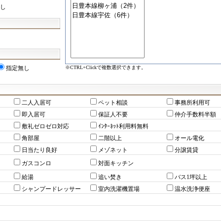
し
※CTRL+Clickで複数選択できます。
指定無し
二人入居可
ペット相談
事務所利用可
即入居可
保証人不要
仲介手数料半額
敷礼ゼロゼロ対応
ｲﾝﾀｰﾈｯﾄ利用料無料
角部屋
二階以上
オール電化
日当たり良好
メゾネット
分譲賃貸
ガスコンロ
対面キッチン
給湯
追い焚き
バス1坪以上
シャンプードレッサー
室内洗濯機置場
温水洗浄便座