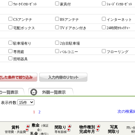
ｳｫｰｸｲﾝｸﾛｰｾﾞｯﾄ
家具付
ｼｭｰｽﾞｲﾝｸﾛｰｾﾞｯﾄ
CSアンテナ
BSアンテナ
インターネット
宅配ボックス
TVドアホン付き
24時間ｾｷｭﾘﾃｨｰ
駐車場有り
2台目駐車場
専用庭
バルコニー
フローリング
照明器具
表示件数
次の検索
1
2
敷金
（保証
物件種別
写真
賃料
間取り
問い
金）
完成年月
間取り
候
管理費・共益費
専有面積
礼金
（敷引）