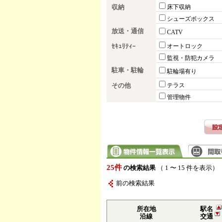
収納
床下収納
シューズボックス
放送・通信
CATV
ｾｷｭﾘﾃｨｰ
オートロック
監視・防犯カメラ
駐車・駐輪
駐輪場有り
その他
テラス
管理物件
25件
の検索結果
（ 1 〜 15 件を表示）
前の検索結果
所在地
駅名
沿線
交通