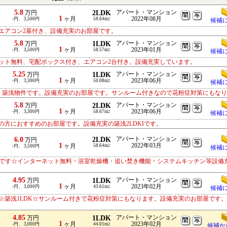
5.8
2LDK
アパート・マンション
万円
1
ヶ月
2022年08月
分
-円、 3,500円
58.64m
2
候補
エアコン2基付き、設備充実のお部屋です。
5.8
1LDK
アパート・マンション
万円
1
ヶ月
2023年01月
分
-円、 3,500円
58.57m
2
候補
ット無料、宅配ボックス付き、エアコン2台付き。設備充実しています。
5.25
1LDK
アパート・マンション
万円
1
ヶ月
2023年06月
分
-円、 3,300円
50.08m
2
候補
K・築浅物件です。設備充実のお部屋です。サンルーム付きなので花粉症対策にもな
5.8
2LDK
アパート・マンション
万円
1
ヶ月
2023年06月
分
-円、 3,300円
58.67m
2
候補
方におすすめのお部屋です。設備充実の築浅2LDKIです。
6.0
2LDK
アパート・マンション
万円
0
1
2022年03月
ヶ月
58.64m
-円、 3,500円
2
候補
部屋です☆インターネット無料・浴室乾燥機・追い焚き機能・システムキッチン等設備
4.95
1LDK
アパート・マンション
万円
1
ヶ月
2023年02月
分
-円、 3,000円
43.61m
2
候補
☆築浅1LDK☆サンルーム付きで花粉症対策にもなります。設備充実のお部屋です
4.85
1LDK
アパート・マンション
万円
1
ヶ月
2023年02月
分
-円、 3,000円
44.01m
2
候補か