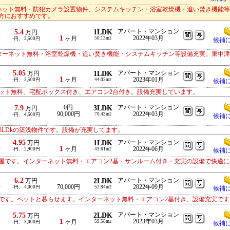
ーネット無料・防犯カメラ設置物件、システムキッチン・浴室乾燥機・追い焚き機能
方におすすめです。
5.4
1LDK
アパート・マンション
万円
0
1
2022年03月
ヶ月
50.13m
-円、 3,500円
2
候補
ンターネット無料・浴室乾燥機・追い焚き機能・システムキッチン等設備充実。東中
5.05
1LDK
アパート・マンション
万円
1
ヶ月
2023年01月
分
-円、 3,500円
44.02m
2
候補
ット無料、宅配ボックス付き、エアコン2台付き。設備充実しています。
7.9
0円
3LDK
アパート・マンション
万円
90,000円
2022年03月
分
70.43m
-円、 4,500円
2
候補
LDkの築浅物件です。設備が充実してます。
4.95
1LDK
アパート・マンション
万円
1
ヶ月
2022年06月
分
-円、 2,900円
43.61m
2
候補
屋です。インターネット無料・エアコン2基・サンルーム付き・充実の設備で快適に
6.2
2LDK
アパート・マンション
万円
70,000円
2022年09月
分
-円、 4,000円
52.84m
2
候補
です。ペットと暮らせます。インターネット無料・エアコン2基付き、設備充実です
5.75
2LDK
アパート・マンション
万円
1
2023年03月
分
ヶ月
59.58m
-円、 3,000円
2
候補