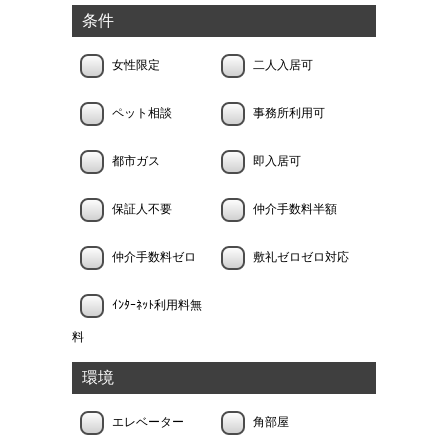
条件
女性限定
二人入居可
ペット相談
事務所利用可
都市ガス
即入居可
保証人不要
仲介手数料半額
仲介手数料ゼロ
敷礼ゼロゼロ対応
ｲﾝﾀｰﾈｯﾄ利用料無
料
環境
エレベーター
角部屋