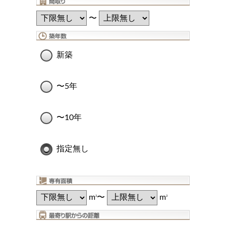
〜
新築
〜5年
〜10年
指定無し
m
〜
m
2
2