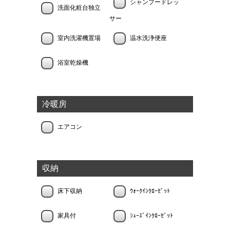
シャンプードレッ
洗面化粧台独立
サー
室内洗濯機置場
温水洗浄便座
浴室乾燥機
冷暖房
エアコン
収納
床下収納
ｳｫｰｸｲﾝｸﾛｰｾﾞｯﾄ
家具付
ｼｭｰｽﾞｲﾝｸﾛｰｾﾞｯﾄ