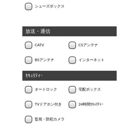
シューズボックス
放送・通信
CATV
CSアンテナ
BSアンテナ
インターネット
ｾｷｭﾘﾃｨｰ
オートロック
宅配ボックス
TVドアホン付き
24時間ｾｷｭﾘﾃｨｰ
監視・防犯カメラ