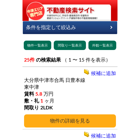
25件
の検索結果
（ 1 〜 15 件を表示）
候補に追加
大分県中津市合馬
日豊本線
東中津
5.8
万円
1
ヶ月
2LDK
詳細
候補に追加