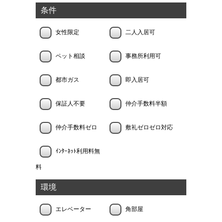
条件
女性限定
二人入居可
ペット相談
事務所利用可
都市ガス
即入居可
保証人不要
仲介手数料半額
仲介手数料ゼロ
敷礼ゼロゼロ対応
ｲﾝﾀｰﾈｯﾄ利用料無
料
環境
エレベーター
角部屋