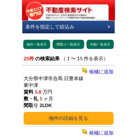
25件
の検索結果
（ 1 〜 15 件を表示）
候補に追加
大分県中津市合馬
日豊本線
東中津
5.8
万円
1
ヶ月
2LDK
詳細
候補に追加