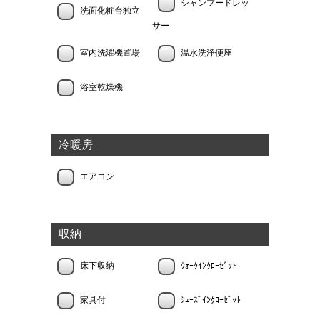
シャンプードレッ
洗面化粧台独立
サー
室内洗濯機置場
温水洗浄便座
浴室乾燥機
冷暖房
エアコン
収納
床下収納
ｳｫｰｸｲﾝｸﾛｰｾﾞｯﾄ
家具付
ｼｭｰｽﾞｲﾝｸﾛｰｾﾞｯﾄ