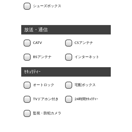
シューズボックス
放送・通信
CATV
CSアンテナ
BSアンテナ
インターネット
ｾｷｭﾘﾃｨｰ
オートロック
宅配ボックス
TVドアホン付き
24時間ｾｷｭﾘﾃｨｰ
監視・防犯カメラ