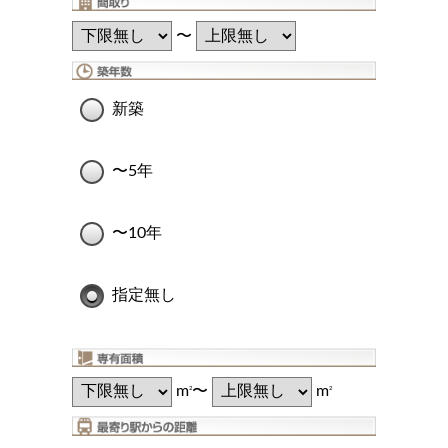
〜
新築
〜5年
〜10年
指定無し
m
〜
m
2
2