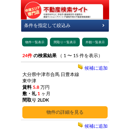
24件
の検索結果
（ 1 〜 15 件を表示）
候補に追加
大分県中津市合馬
日豊本線
東中津
5.8
万円
1
ヶ月
2LDK
詳細
候補に追加