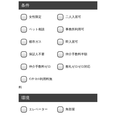
条件
女性限定
二人入居可
ペット相談
事務所利用可
都市ガス
即入居可
保証人不要
仲介手数料半額
仲介手数料ゼロ
敷礼ゼロゼロ対応
ｲﾝﾀｰﾈｯﾄ利用料無
料
環境
エレベーター
角部屋