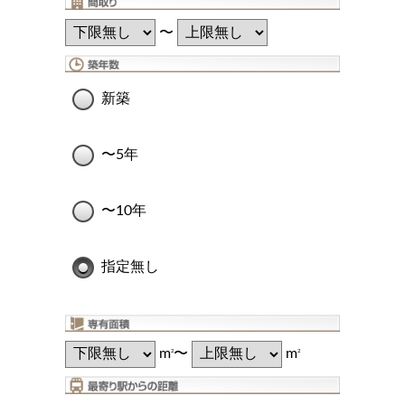
〜
新築
〜5年
〜10年
指定無し
m
〜
m
2
2