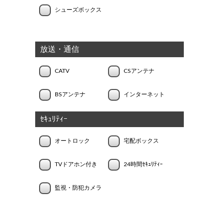
シューズボックス
放送・通信
CATV
CSアンテナ
BSアンテナ
インターネット
ｾｷｭﾘﾃｨｰ
オートロック
宅配ボックス
TVドアホン付き
24時間ｾｷｭﾘﾃｨｰ
監視・防犯カメラ