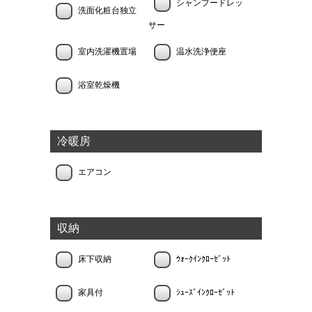
シャンプードレッ
洗面化粧台独立
サー
室内洗濯機置場
温水洗浄便座
浴室乾燥機
冷暖房
エアコン
収納
床下収納
ｳｫｰｸｲﾝｸﾛｰｾﾞｯﾄ
家具付
ｼｭｰｽﾞｲﾝｸﾛｰｾﾞｯﾄ