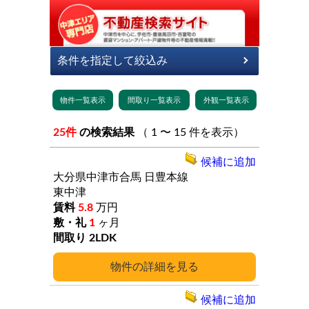
25件
の検索結果
（ 1 〜 15 件を表示）
候補に追加
大分県中津市合馬
日豊本線
東中津
5.8
万円
1
ヶ月
2LDK
詳細
候補に追加