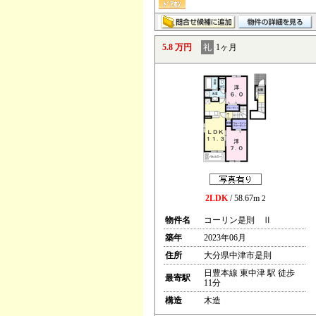
5.8 万円
礼
1ヶ月
2LDK
/ 58.67m
2
物件名
コーリン是則 Ⅱ
築年
2023年06月
住所
大分県中津市是則
日豊本線 東中津 駅 徒歩
最寄駅
11分
構造
木造