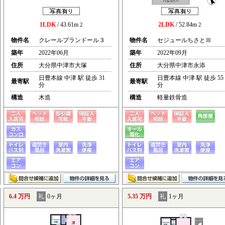
1LDK
/ 43.61m
2LDK
/ 52.84m
2
2
物件名
クレールプランドール３
物件名
セジュールちさとⅢ
築年
2022年06月
築年
2022年09月
住所
大分県中津市大塚
住所
大分県中津市永添
日豊本線 中津 駅 徒歩 31
日豊本線 中津 駅 徒歩 55
最寄駅
最寄駅
分
分
構造
木造
構造
軽量鉄骨造
6.4 万円
礼
0ヶ月
5.35 万円
礼
1ヶ月