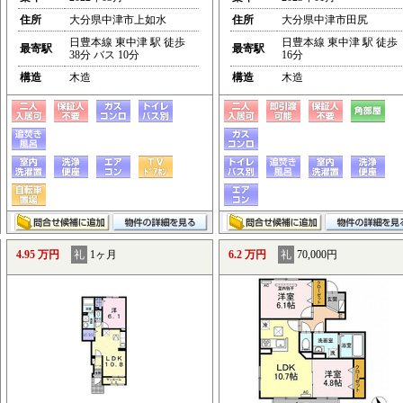
住所
大分県中津市上如水
住所
大分県中津市田尻
日豊本線 東中津 駅 徒歩
日豊本線 東中津 駅 徒歩
最寄駅
最寄駅
38分 バス 10分
16分
構造
木造
構造
木造
4.95 万円
礼
1ヶ月
6.2 万円
礼
70,000円