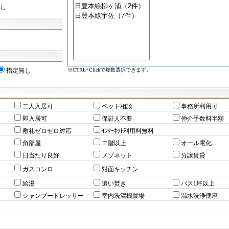
し
※CTRL+Clickで複数選択できます。
指定無し
二人入居可
ペット相談
事務所利用可
即入居可
保証人不要
仲介手数料半額
敷礼ゼロゼロ対応
ｲﾝﾀｰﾈｯﾄ利用料無料
角部屋
二階以上
オール電化
日当たり良好
メゾネット
分譲賃貸
ガスコンロ
対面キッチン
給湯
追い焚き
バス1坪以上
シャンプードレッサー
室内洗濯機置場
温水洗浄便座