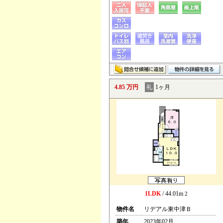
4.85 万円
礼
1ヶ月
1LDK
/ 44.01m
2
物件名
リデアル東中津Ｂ
築年
2023年02月