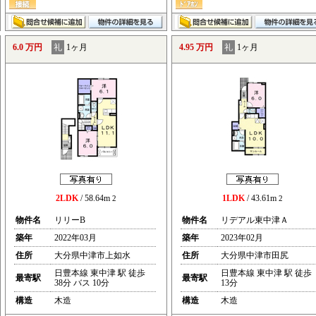
6.0 万円
礼
1ヶ月
4.95 万円
礼
1ヶ月
2LDK
/ 58.64m
1LDK
/ 43.61m
2
2
物件名
リリーB
物件名
リデアル東中津Ａ
築年
2022年03月
築年
2023年02月
住所
大分県中津市上如水
住所
大分県中津市田尻
日豊本線 東中津 駅 徒歩
日豊本線 東中津 駅 徒歩
最寄駅
最寄駅
38分 バス 10分
13分
構造
木造
構造
木造