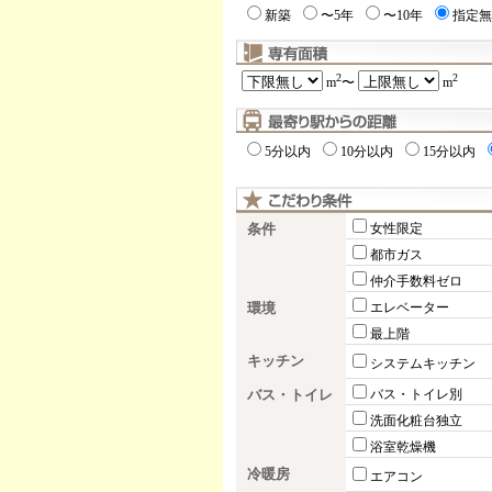
新築
〜5年
〜10年
指定無
2
2
m
〜
m
5分以内
10分以内
15分以内
条件
女性限定
都市ガス
仲介手数料ゼロ
環境
エレベーター
最上階
キッチン
システムキッチン
バス・トイレ
バス・トイレ別
洗面化粧台独立
浴室乾燥機
冷暖房
エアコン