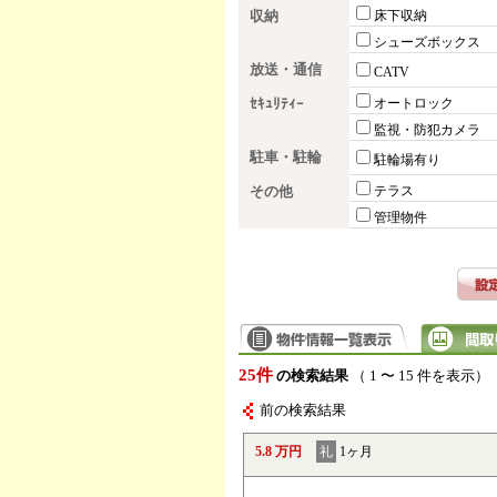
収納
床下収納
シューズボックス
放送・通信
CATV
ｾｷｭﾘﾃｨｰ
オートロック
監視・防犯カメラ
駐車・駐輪
駐輪場有り
その他
テラス
管理物件
25件
の検索結果
（ 1 〜 15 件を表示）
前の検索結果
5.8 万円
礼
1ヶ月