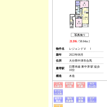
2LDK
/ 58.64m
2
物件名
レジェンドⅤ Ⅰ
築年
2022年08月
住所
大分県中津市合馬
日豊本線 東中津 駅 徒歩
最寄駅
10分
構造
木造