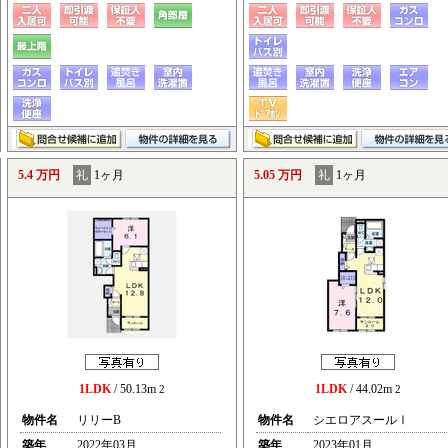
5.4 万円
礼
1ヶ月
5.05 万円
礼
1ヶ月
1LDK
/ 50.13m
1LDK
/ 44.02m
2
2
物件名
リリーB
物件名
シエロアスールⅠ
築年
2022年03月
築年
2023年01月