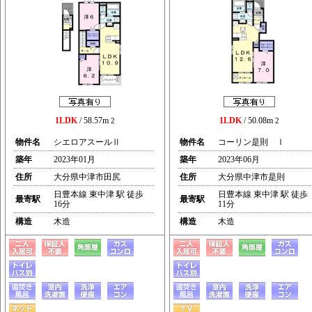
1LDK
/ 58.57m
1LDK
/ 50.08m
2
2
物件名
シエロアスールⅡ
物件名
コーリン是則 Ⅰ
築年
2023年01月
築年
2023年06月
住所
大分県中津市田尻
住所
大分県中津市是則
日豊本線 東中津 駅 徒歩
日豊本線 東中津 駅 徒歩
最寄駅
最寄駅
16分
11分
構造
木造
構造
木造