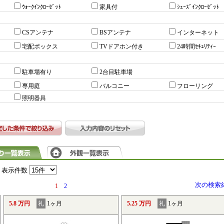
ｳｫｰｸｲﾝｸﾛｰｾﾞｯﾄ
家具付
ｼｭｰｽﾞｲﾝｸﾛｰｾﾞｯﾄ
CSアンテナ
BSアンテナ
インターネット
宅配ボックス
TVドアホン付き
24時間ｾｷｭﾘﾃｨｰ
駐車場有り
2台目駐車場
専用庭
バルコニー
フローリング
照明器具
表示件数
次の検索
1
2
5.8 万円
礼
1ヶ月
5.25 万円
礼
1ヶ月