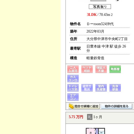
3LDK
/ 70.43m
2
物件名
Ｄーroom524沖代
築年
2022年03月
住所
大分県中津市中央町2丁目
日豊本線 中津 駅 徒歩 26
最寄駅
分
構造
軽量鉄骨造
5.75 万円
礼
1ヶ月