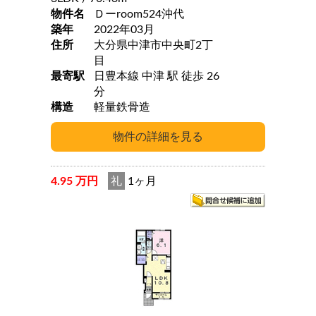
物件名
Ｄーroom524沖代
築年
2022年03月
住所
大分県中津市中央町2丁
目
最寄駅
日豊本線 中津 駅 徒歩 26
分
構造
軽量鉄骨造
4.95 万円
礼
1ヶ月