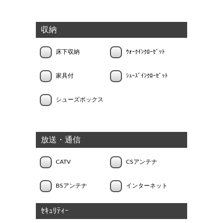
収納
床下収納
ｳｫｰｸｲﾝｸﾛｰｾﾞｯﾄ
家具付
ｼｭｰｽﾞｲﾝｸﾛｰｾﾞｯﾄ
シューズボックス
放送・通信
CATV
CSアンテナ
BSアンテナ
インターネット
ｾｷｭﾘﾃｨｰ