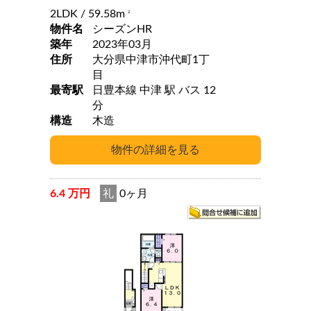
2LDK
/ 59.58m
2
物件名
シーズンHR
築年
2023年03月
住所
大分県中津市沖代町1丁
目
最寄駅
日豊本線 中津 駅 バス 12
分
構造
木造
6.4 万円
礼
0ヶ月