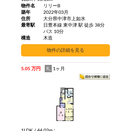
物件名
リリーB
築年
2022年03月
住所
大分県中津市上如水
最寄駅
日豊本線 東中津 駅 徒歩 38分
バス 10分
構造
木造
5.05 万円
礼
1ヶ月
1LDK
/ 44.02m
2