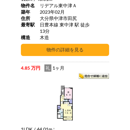
物件名
リデアル東中津Ａ
築年
2023年02月
住所
大分県中津市田尻
最寄駅
日豊本線 東中津 駅 徒歩
13分
構造
木造
4.85 万円
礼
1ヶ月
1LDK
/ 44.01m
2