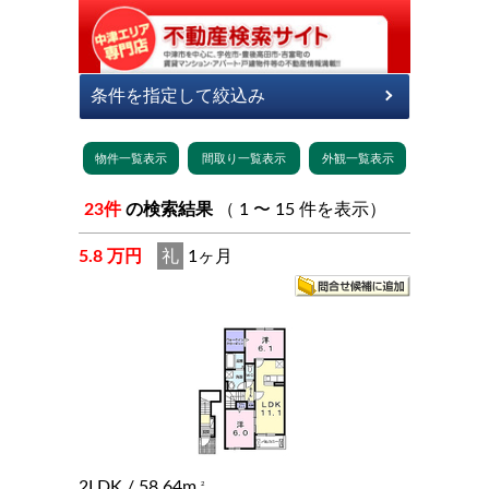
23件
の検索結果
（ 1 〜 15 件を表示）
5.8 万円
礼
1ヶ月
2LDK
/ 58.64m
2