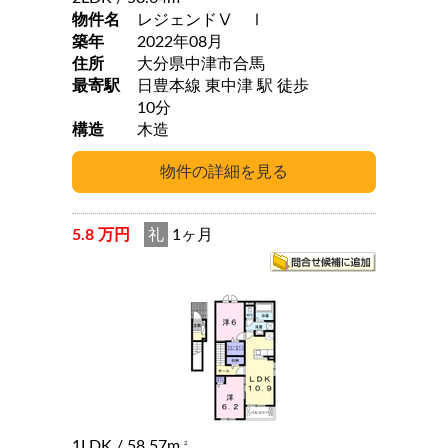
物件名
レジェンドⅤ Ⅰ
築年
2022年08月
住所
大分県中津市合馬
最寄駅
日豊本線 東中津 駅 徒歩
10分
構造
木造
5.8 万円
礼
1ヶ月
1LDK
/ 58.57m
2