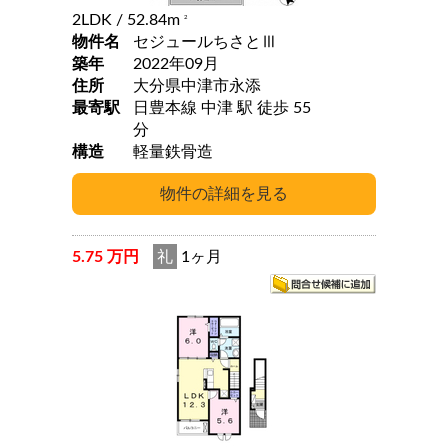
2LDK
/ 52.84m
2
物件名
セジュールちさとⅢ
築年
2022年09月
住所
大分県中津市永添
最寄駅
日豊本線 中津 駅 徒歩 55
分
構造
軽量鉄骨造
5.75 万円
礼
1ヶ月