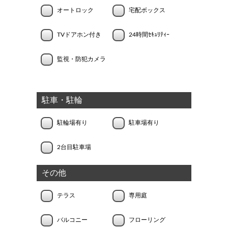
オートロック
宅配ボックス
TVドアホン付き
24時間ｾｷｭﾘﾃｨｰ
監視・防犯カメラ
駐車・駐輪
駐輪場有り
駐車場有り
2台目駐車場
その他
テラス
専用庭
バルコニー
フローリング