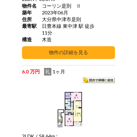
物件名
コーリン是則 Ⅱ
築年
2023年06月
住所
大分県中津市是則
最寄駅
日豊本線 東中津 駅 徒歩
11分
構造
木造
6.0 万円
礼
1ヶ月
2LDK
/ 58.64m
2