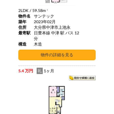
2LDK
/ 59.58m
2
物件名
サンテック
築年
2023年02月
住所
大分県中津市上池永
最寄駅
日豊本線 中津 駅 バス 12
分
構造
木造
5.4 万円
礼
1ヶ月