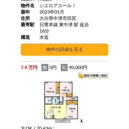
物件名
シエロアスールⅠ
築年
2023年01月
住所
大分県中津市田尻
最寄駅
日豊本線 東中津 駅 徒歩
16分
構造
木造
7.9 万円
敷
0円
礼
90,000円
3LDK
/ 70.43m
2