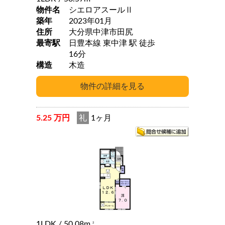
物件名
シエロアスールⅡ
築年
2023年01月
住所
大分県中津市田尻
最寄駅
日豊本線 東中津 駅 徒歩
16分
構造
木造
5.25 万円
礼
1ヶ月
1LDK
/ 50.08m
2