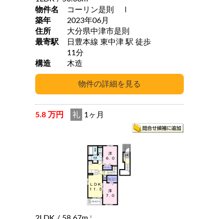
物件名
コーリン是則 Ⅰ
築年
2023年06月
住所
大分県中津市是則
最寄駅
日豊本線 東中津 駅 徒歩
11分
構造
木造
5.8 万円
礼
1ヶ月
2LDK
/ 58.67m
2