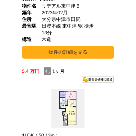
物件名
リデアル東中津Ｂ
築年
2023年02月
住所
大分県中津市田尻
最寄駅
日豊本線 東中津 駅 徒歩
13分
構造
木造
5.4 万円
礼
1ヶ月
1LDK
/ 50.13m
2