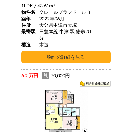
1LDK
/ 43.61m
2
物件名
クレールプランドール３
築年
2022年06月
住所
大分県中津市大塚
最寄駅
日豊本線 中津 駅 徒歩 31
分
構造
木造
6.2 万円
礼
70,000円