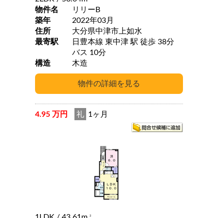
物件名
リリーB
築年
2022年03月
住所
大分県中津市上如水
最寄駅
日豊本線 東中津 駅 徒歩 38分
バス 10分
構造
木造
4.95 万円
礼
1ヶ月
1LDK
/ 43.61m
2