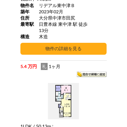
物件名
リデアル東中津Ｂ
築年
2023年02月
住所
大分県中津市田尻
最寄駅
日豊本線 東中津 駅 徒歩
13分
構造
木造
5.4 万円
礼
1ヶ月
1LDK
/ 50.13m
2