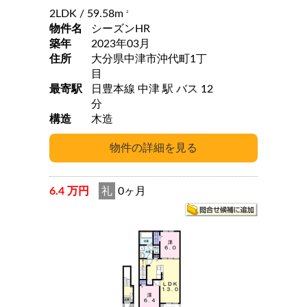
2LDK
/ 59.58m
2
物件名
シーズンHR
築年
2023年03月
住所
大分県中津市沖代町1丁
目
最寄駅
日豊本線 中津 駅 バス 12
分
構造
木造
6.4 万円
礼
0ヶ月