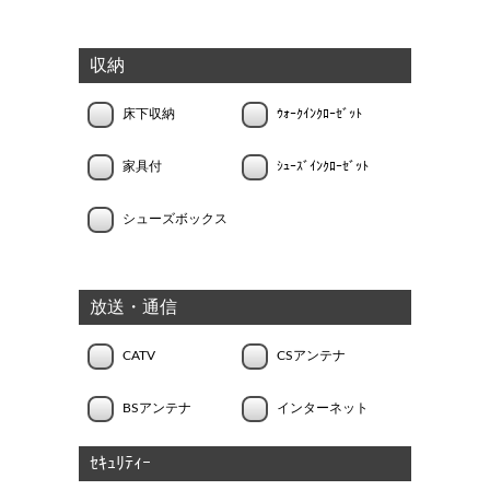
収納
床下収納
ｳｫｰｸｲﾝｸﾛｰｾﾞｯﾄ
家具付
ｼｭｰｽﾞｲﾝｸﾛｰｾﾞｯﾄ
シューズボックス
放送・通信
CATV
CSアンテナ
BSアンテナ
インターネット
ｾｷｭﾘﾃｨｰ