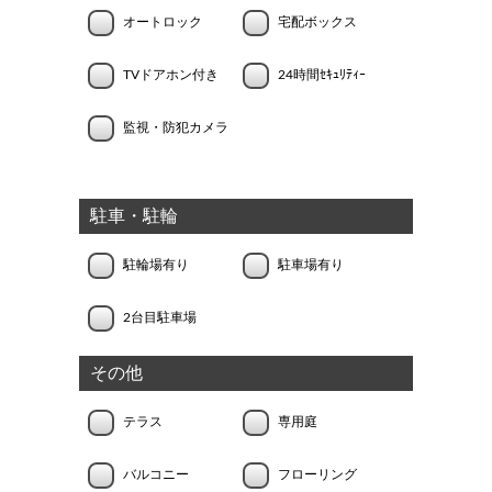
オートロック
宅配ボックス
TVドアホン付き
24時間ｾｷｭﾘﾃｨｰ
監視・防犯カメラ
駐車・駐輪
駐輪場有り
駐車場有り
2台目駐車場
その他
テラス
専用庭
バルコニー
フローリング