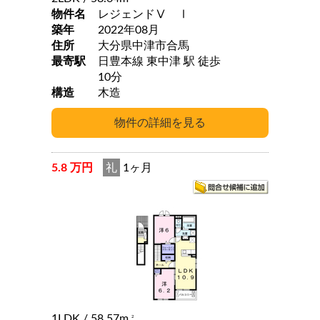
物件名
レジェンドⅤ Ⅰ
築年
2022年08月
住所
大分県中津市合馬
最寄駅
日豊本線 東中津 駅 徒歩
10分
構造
木造
5.8 万円
礼
1ヶ月
1LDK
/ 58.57m
2