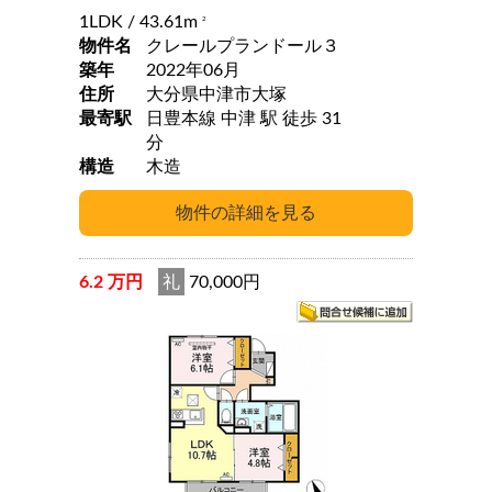
1LDK
/ 43.61m
2
物件名
クレールプランドール３
築年
2022年06月
住所
大分県中津市大塚
最寄駅
日豊本線 中津 駅 徒歩 31
分
構造
木造
6.2 万円
礼
70,000円