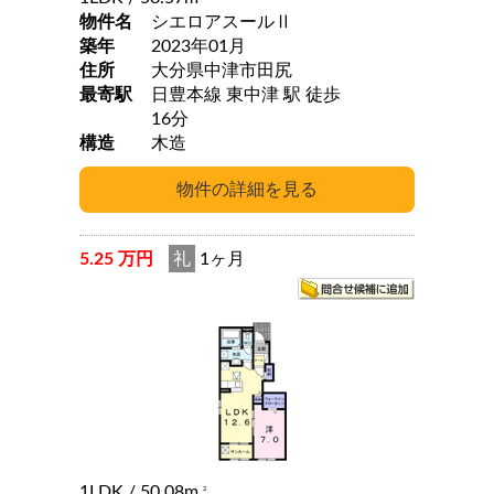
物件名
シエロアスールⅡ
築年
2023年01月
住所
大分県中津市田尻
最寄駅
日豊本線 東中津 駅 徒歩
16分
構造
木造
5.25 万円
礼
1ヶ月
1LDK
/ 50.08m
2