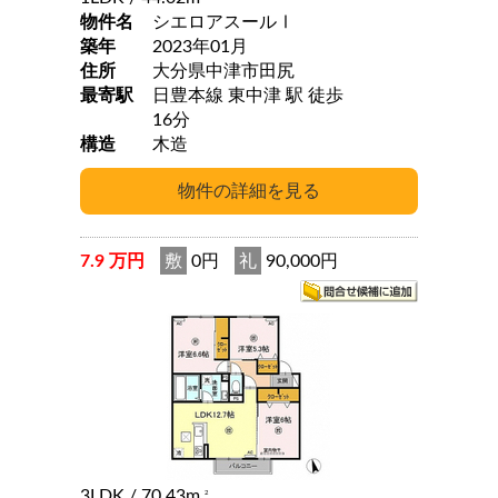
物件名
シエロアスールⅠ
築年
2023年01月
住所
大分県中津市田尻
最寄駅
日豊本線 東中津 駅 徒歩
16分
構造
木造
7.9 万円
敷
0円
礼
90,000円
3LDK
/ 70.43m
2