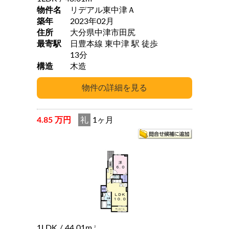
物件名
リデアル東中津Ａ
築年
2023年02月
住所
大分県中津市田尻
最寄駅
日豊本線 東中津 駅 徒歩
13分
構造
木造
4.85 万円
礼
1ヶ月
1LDK
/ 44.01m
2