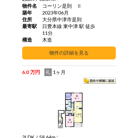
物件名
コーリン是則 Ⅱ
築年
2023年06月
住所
大分県中津市是則
最寄駅
日豊本線 東中津 駅 徒歩
11分
構造
木造
6.0 万円
礼
1ヶ月
2LDK
/ 58.64m
2