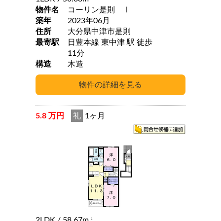
物件名
コーリン是則 Ⅰ
築年
2023年06月
住所
大分県中津市是則
最寄駅
日豊本線 東中津 駅 徒歩
11分
構造
木造
5.8 万円
礼
1ヶ月
2LDK
/ 58.67m
2