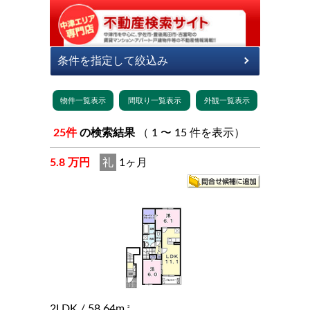
25件
の検索結果
（ 1 〜 15 件を表示）
5.8 万円
礼
1ヶ月
2LDK
/ 58.64m
2