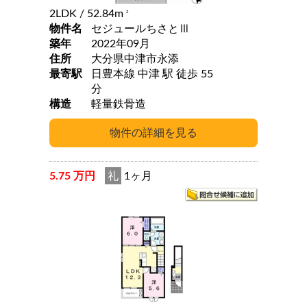
2LDK
/ 52.84m
2
物件名
セジュールちさとⅢ
築年
2022年09月
住所
大分県中津市永添
最寄駅
日豊本線 中津 駅 徒歩 55
分
構造
軽量鉄骨造
5.75 万円
礼
1ヶ月