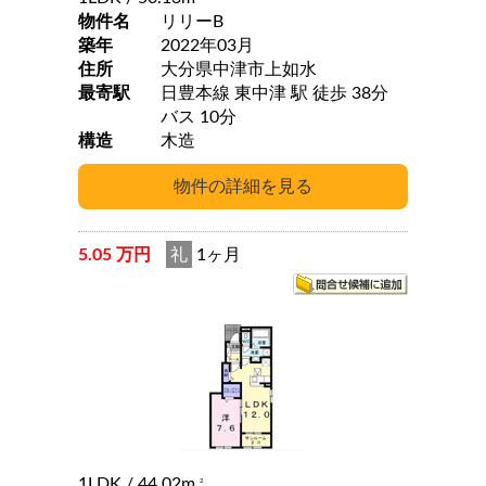
物件名
リリーB
築年
2022年03月
住所
大分県中津市上如水
最寄駅
日豊本線 東中津 駅 徒歩 38分
バス 10分
構造
木造
5.05 万円
礼
1ヶ月
1LDK
/ 44.02m
2