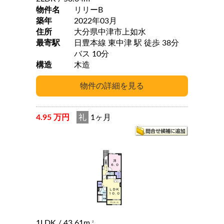
物件名
リリーB
築年
2022年03月
住所
大分県中津市上如水
最寄駅
日豊本線 東中津 駅 徒歩 38分
バス 10分
構造
木造
4.95 万円
礼
1ヶ月
1LDK
/ 43.61m
2