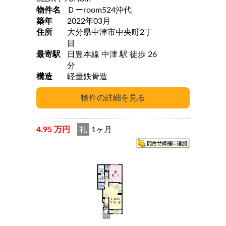
物件名
Ｄーroom524沖代
築年
2022年03月
住所
大分県中津市中央町2丁
目
最寄駅
日豊本線 中津 駅 徒歩 26
分
構造
軽量鉄骨造
4.95 万円
礼
1ヶ月