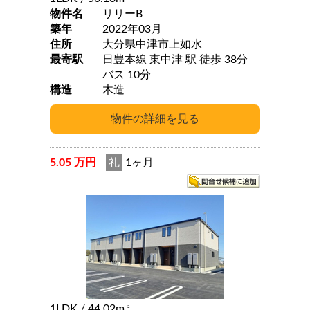
物件名
リリーB
築年
2022年03月
住所
大分県中津市上如水
最寄駅
日豊本線 東中津 駅 徒歩 38分
バス 10分
構造
木造
5.05 万円
礼
1ヶ月
1LDK
/ 44.02m
2