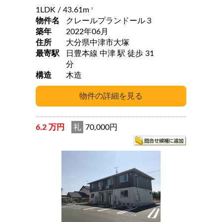
1LDK
/ 43.61m
2
物件名
クレールプランドール３
築年
2022年06月
住所
大分県中津市大塚
最寄駅
日豊本線 中津 駅 徒歩 31
分
構造
木造
6.2 万円
礼
70,000円