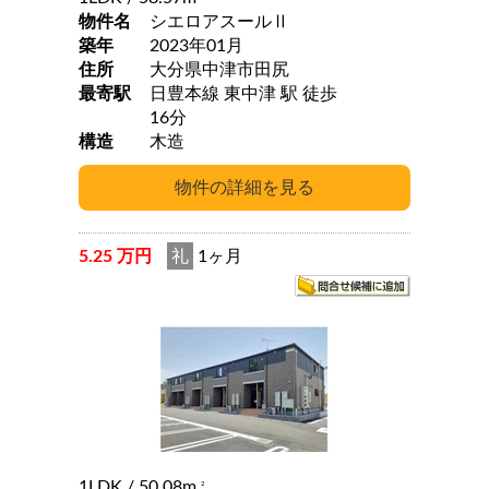
物件名
シエロアスールⅡ
築年
2023年01月
住所
大分県中津市田尻
最寄駅
日豊本線 東中津 駅 徒歩
16分
構造
木造
5.25 万円
礼
1ヶ月
1LDK
/ 50.08m
2