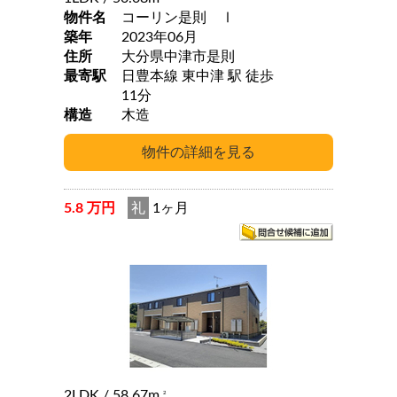
物件名
コーリン是則 Ⅰ
築年
2023年06月
住所
大分県中津市是則
最寄駅
日豊本線 東中津 駅 徒歩
11分
構造
木造
5.8 万円
礼
1ヶ月
2LDK
/ 58.67m
2