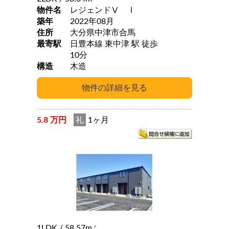
物件名
レジェンドⅤ Ⅰ
築年
2022年08月
住所
大分県中津市合馬
最寄駅
日豊本線 東中津 駅 徒歩
10分
構造
木造
5.8 万円
礼
1ヶ月
1LDK
/ 58.57m
2