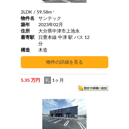
2LDK
/ 59.58m
2
物件名
サンテック
築年
2023年02月
住所
大分県中津市上池永
最寄駅
日豊本線 中津 駅 バス 12
分
構造
木造
5.35 万円
礼
1ヶ月