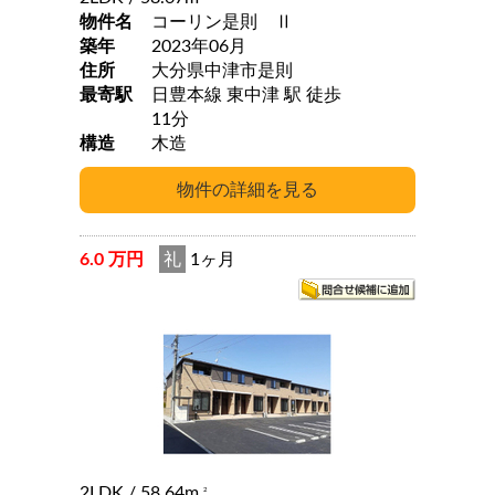
物件名
コーリン是則 Ⅱ
築年
2023年06月
住所
大分県中津市是則
最寄駅
日豊本線 東中津 駅 徒歩
11分
構造
木造
6.0 万円
礼
1ヶ月
2LDK
/ 58.64m
2