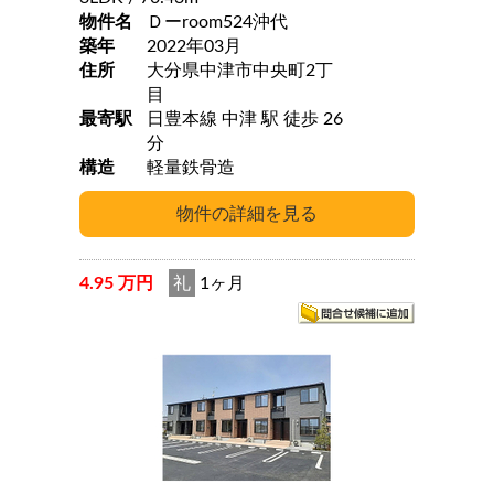
物件名
Ｄーroom524沖代
築年
2022年03月
住所
大分県中津市中央町2丁
目
最寄駅
日豊本線 中津 駅 徒歩 26
分
構造
軽量鉄骨造
4.95 万円
礼
1ヶ月