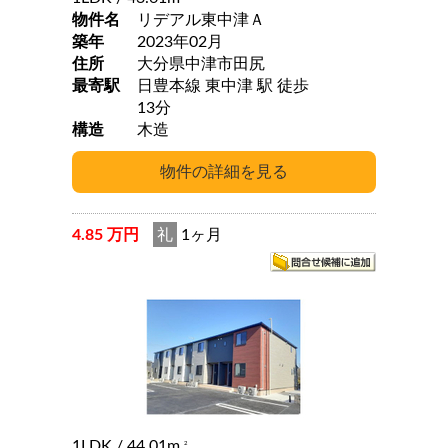
物件名
リデアル東中津Ａ
築年
2023年02月
住所
大分県中津市田尻
最寄駅
日豊本線 東中津 駅 徒歩
13分
構造
木造
4.85 万円
礼
1ヶ月
1LDK
/ 44.01m
2