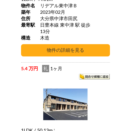
物件名
リデアル東中津Ｂ
築年
2023年02月
住所
大分県中津市田尻
最寄駅
日豊本線 東中津 駅 徒歩
13分
構造
木造
5.4 万円
礼
1ヶ月
1LDK
/ 50.13m
2