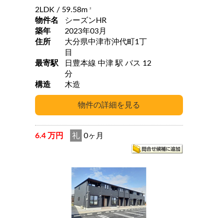
2LDK
/ 59.58m
2
物件名
シーズンHR
築年
2023年03月
住所
大分県中津市沖代町1丁
目
最寄駅
日豊本線 中津 駅 バス 12
分
構造
木造
6.4 万円
礼
0ヶ月