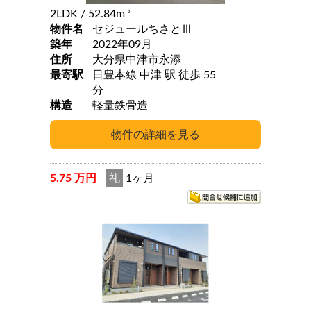
2LDK
/ 52.84m
2
物件名
セジュールちさとⅢ
築年
2022年09月
住所
大分県中津市永添
最寄駅
日豊本線 中津 駅 徒歩 55
分
構造
軽量鉄骨造
5.75 万円
礼
1ヶ月