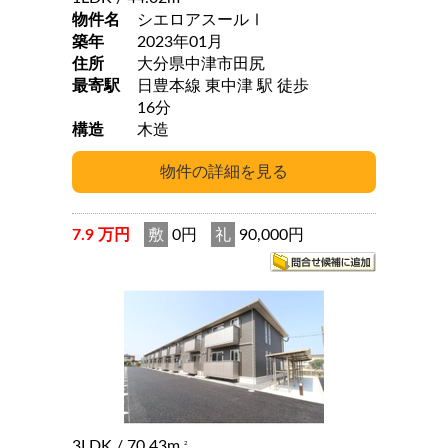
物件名
シエロアスールⅠ
築年
2023年01月
住所
大分県中津市田尻
最寄駅
日豊本線 東中津 駅 徒歩
16分
構造
木造
7.9 万円
敷
0円
礼
90,000円
3LDK
/ 70.43m
2