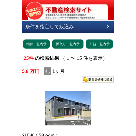
25件
の検索結果
（ 1 〜 15 件を表示）
5.8 万円
礼
1ヶ月
2LDK
/ 58.64m
2