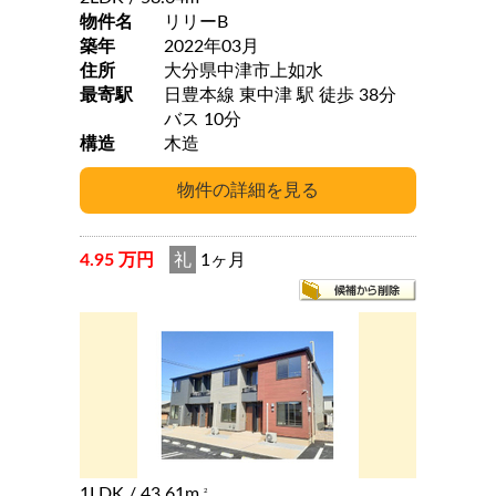
物件名
リリーB
築年
2022年03月
住所
大分県中津市上如水
最寄駅
日豊本線 東中津 駅 徒歩 38分
バス 10分
構造
木造
4.95 万円
礼
1ヶ月
1LDK
/ 43.61m
2