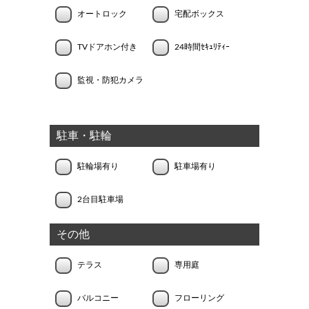
オートロック
宅配ボックス
TVドアホン付き
24時間ｾｷｭﾘﾃｨｰ
監視・防犯カメラ
駐車・駐輪
駐輪場有り
駐車場有り
2台目駐車場
その他
テラス
専用庭
バルコニー
フローリング