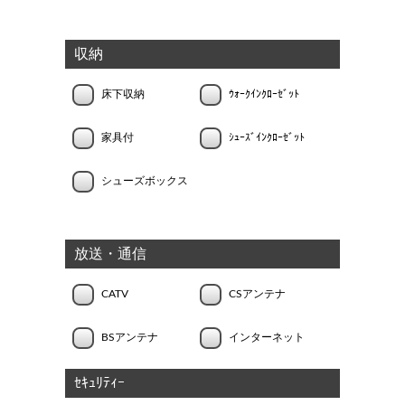
収納
床下収納
ｳｫｰｸｲﾝｸﾛｰｾﾞｯﾄ
家具付
ｼｭｰｽﾞｲﾝｸﾛｰｾﾞｯﾄ
シューズボックス
放送・通信
CATV
CSアンテナ
BSアンテナ
インターネット
ｾｷｭﾘﾃｨｰ